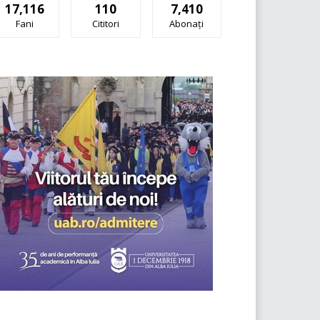
17,116
110
7,410
Fani
Cititori
Abonați