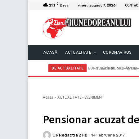
C
CONTAC
21.1
Deva
vineri, august 7, 2026
ACASĂ
ACTUALITATE
CORONAVIRUS
DE ACTUALITATE
Primăria Mun. ORĂȘTIE – A
Acasă
ACTUALITATE - EVENIMENT
Pensionar acuzat de
De
Redactia ZHD
14 Februarie 2017