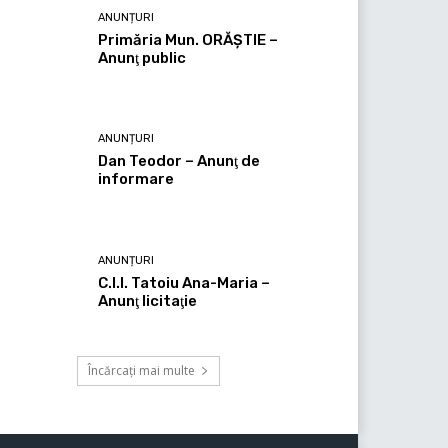
ANUNȚURI
Primăria Mun. ORĂȘTIE –
Anunţ public
ANUNȚURI
Dan Teodor – Anunţ de
informare
ANUNȚURI
C.I.I. Tatoiu Ana-Maria –
Anunţ licitaţie
Încărcați mai multe