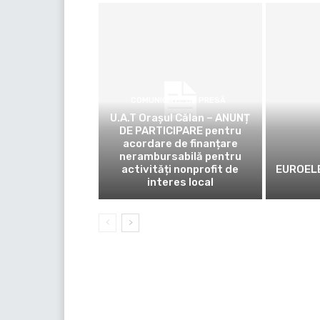
COMUNICATE DE PRESĂ
U.A.T Orașul Călan – ANUNȚ
DE PARTICIPARE pentru
acordare de finanțare
nerambursabilă pentru
activități nonprofit de
EUROELE
interes local