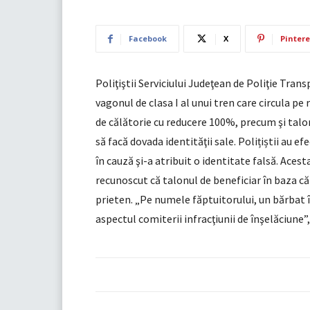
Facebook
X
Pintere
Poliţiştii Serviciului Judeţean de Poliţie Tran
vagonul de clasa I al unui tren care circula pe
de călătorie cu reducere 100%, precum şi talon
să facă dovada identităţii sale. Polițiștii au ef
în cauză şi-a atribuit o identitate falsă. Acest
recunoscut că talonul de beneficiar în baza căr
prieten. „Pe numele făptuitorului, un bărbat î
aspectul comiterii infracţiunii de înşelăciune