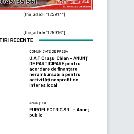
[the_ad id="125914"]
[the_ad id="125916"]
TIRI RECENTE
COMUNICATE DE PRESĂ
U.A.T Orașul Călan – ANUNȚ
DE PARTICIPARE pentru
acordare de finanțare
nerambursabilă pentru
activități nonprofit de
interes local
ANUNȚURI
EUROELECTRIC SRL – Anunţ
public