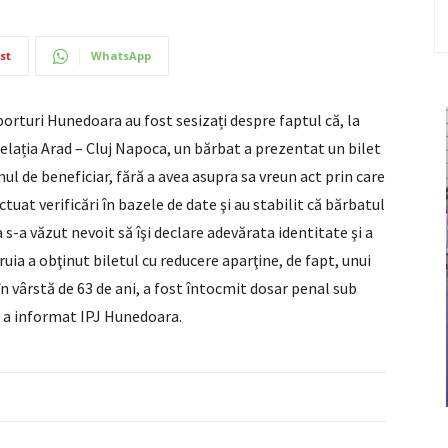
st
WhatsApp
sporturi Hunedoara au fost sesizați despre faptul că, la
 relația Arad – Cluj Napoca, un bărbat a prezentat un bilet
ul de beneficiar, fără a avea asupra sa vreun act prin care
ectuat verificări în bazele de date şi au stabilit că bărbatul
a s-a văzut nevoit să îşi declare adevărata identitate şi a
uia a obţinut biletul cu reducere aparţine, de fapt, unui
n vârstă de 63 de ani, a fost întocmit dosar penal sub
”, a informat IPJ Hunedoara.