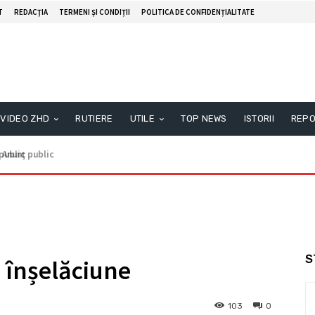
T
REDACŢIA
TERMENI ȘI CONDIȚII
POLITICA DE CONFIDENȚIALITATE
VIDEO ZHD
RUTIERE
UTILE
TOP NEWS
ISTORII
REPO
nunţ public
S
 înșelăciune
103
0