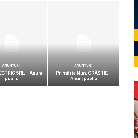
ANUNȚURI
ANUNȚURI
CTRIC SRL – Anunţ
Primăria Mun. ORĂȘTIE –
public
Anunţ public