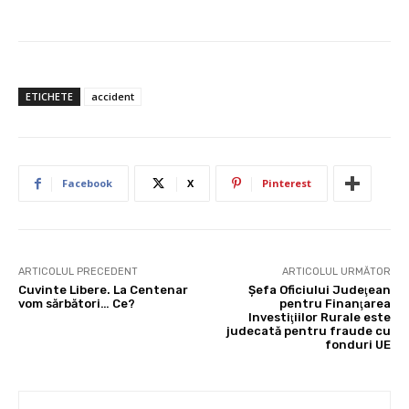
ETICHETE
accident
Facebook
X
Pinterest
ARTICOLUL PRECEDENT
ARTICOLUL URMĂTOR
Cuvinte Libere. La Centenar
Şefa Oficiului Judeţean
vom sărbători… Ce?
pentru Finanţarea
Investiţiilor Rurale este
judecată pentru fraude cu
fonduri UE