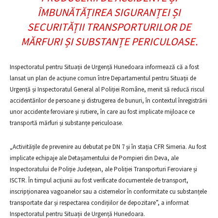
ÎMBUNĂTĂȚIREA SIGURANȚEI ȘI
SECURITĂȚII TRANSPORTURILOR DE
MĂRFURI ȘI SUBSTANȚE PERICULOASE.
Inspectoratul pentru Situații de Urgență Hunedoara informează că a fost
lansat un plan de acțiune comun între Departamentul pentru Situații de
Urgență și Inspectoratul General al Poliției Române, menit să reducă riscul
accidentărilor de persoane și distrugerea de bunuri, în contextul înregistrării
unor accidente feroviare și rutiere, în care au fost implicate mijloace ce
transportă mărfuri și substanțe periculoase.
„Activitățile de prevenire au debutat pe DN 7 și în stația CFR Simeria. Au fost
implicate echipaje ale Detașamentului de Pompieri din Deva, ale
Inspectoratului de Poliție Județean, ale Poliției Transporturi Feroviare și
ISCTR. În timpul acțiunii au fost verificate documentele de transport,
inscripționarea vagoanelor sau a cisternelor în conformitate cu substanțele
transportate dar și respectarea condițiilor de depozitare”, a informat
Inspectoratul pentru Situații de Urgență Hunedoara.