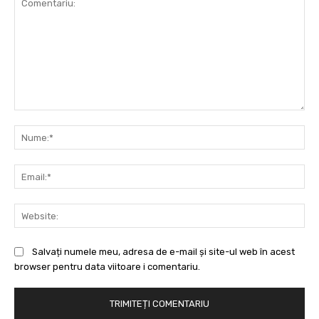
Comentariu:
Nu
Ema
Web
Salvați numele meu, adresa de e-mail și site-ul web în acest
browser pentru data viitoare i comentariu.