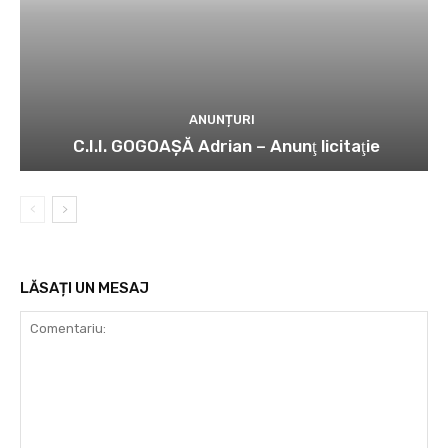
ANUNȚURI
C.I.I. GOGOAŞĂ Adrian – Anunţ licitaţie
LĂSAȚI UN MESAJ