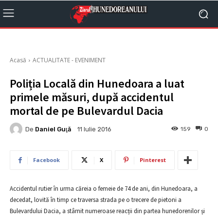
Acasă
ACTUALITATE - EVENIMENT
Poliția Locală din Hunedoara a luat
primele măsuri, după accidentul
mortal de pe Bulevardul Dacia
De
Daniel Guţă
159
0
11 Iulie 2016
Facebook
X
Pinterest
Accidentul rutier în urma căreia o femeie de 74 de ani, din Hunedoara, a
decedat, lovită în timp ce traversa strada pe o trecere de pietoni a
Bulevardului Dacia, a stârnit numeroase reacții din partea hunedorenilor și