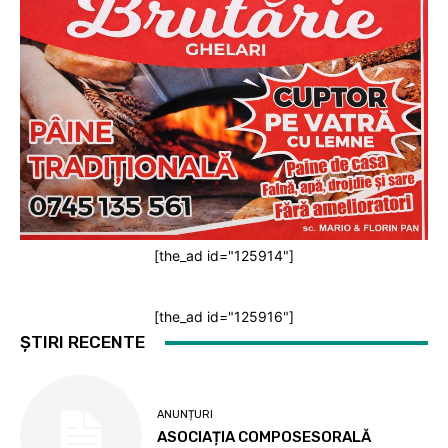
[the_ad id="125914"]
[the_ad id="125916"]
ȘTIRI RECENTE
ANUNȚURI
ASOCIAȚIA COMPOSESORALĂ