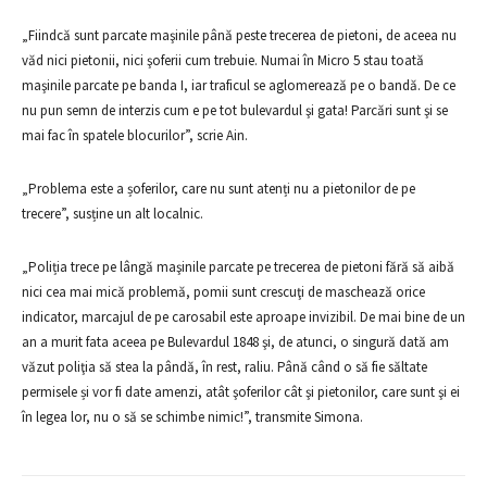
„Fiindcă sunt parcate maşinile până peste trecerea de pietoni, de aceea nu
văd nici pietonii, nici şoferii cum trebuie. Numai în Micro 5 stau toată
maşinile parcate pe banda I, iar traficul se aglomerează pe o bandă. De ce
nu pun semn de interzis cum e pe tot bulevardul şi gata! Parcări sunt şi se
mai fac în spatele blocurilor”, scrie Ain.
„Problema este a șoferilor, care nu sunt atenți nu a pietonilor de pe
trecere”, susține un alt localnic.
„Poliția trece pe lângă maşinile parcate pe trecerea de pietoni fără să aibă
nici cea mai mică problemă, pomii sunt crescuţi de maschează orice
indicator, marcajul de pe carosabil este aproape invizibil. De mai bine de un
an a murit fata aceea pe Bulevardul 1848 şi, de atunci, o singură dată am
văzut poliţia să stea la pândă, în rest, raliu. Până când o să fie săltate
permisele și vor fi date amenzi, atât şoferilor cât şi pietonilor, care sunt şi ei
în legea lor, nu o să se schimbe nimic!”, transmite Simona.