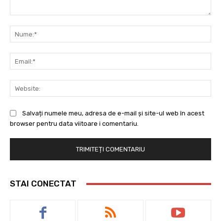
Comentariu:
Nu
Ema
Web
Salvați numele meu, adresa de e-mail și site-ul web în acest
browser pentru data viitoare i comentariu.
STAI CONECTAT