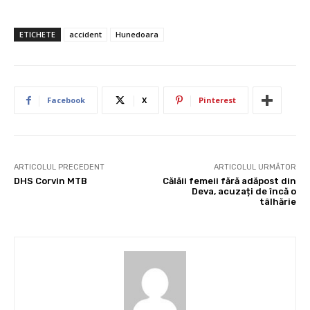
ETICHETE
accident
Hunedoara
Facebook
X
Pinterest
ARTICOLUL PRECEDENT
ARTICOLUL URMĂTOR
DHS Corvin MTB
Călăii femeii fără adăpost din
Deva, acuzați de încă o
tâlhărie