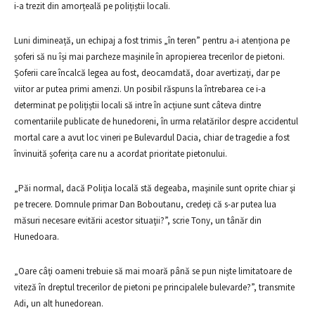
i-a trezit din amorțeală pe polițiștii locali.
Luni dimineață, un echipaj a fost trimis „în teren” pentru a-i atenționa pe
șoferi să nu își mai parcheze mașinile în apropierea trecerilor de pietoni.
Șoferii care încalcă legea au fost, deocamdată, doar avertizați, dar pe
viitor ar putea primi amenzi. Un posibil răspuns la întrebarea ce i-a
determinat pe polițiștii locali să intre în acțiune sunt câteva dintre
comentariile publicate de hunedoreni, în urma relatărilor despre accidentul
mortal care a avut loc vineri pe Bulevardul Dacia, chiar de tragedie a fost
învinuită șoferița care nu a acordat prioritate pietonului.
„Păi normal, dacă Poliţia locală stă degeaba, maşinile sunt oprite chiar şi
pe trecere. Domnule primar Dan Boboutanu, credeţi că s-ar putea lua
măsuri necesare evitării acestor situaţii?”, scrie Tony, un tânăr din
Hunedoara.
„Oare câţi oameni trebuie să mai moară până se pun nişte limitatoare de
viteză în dreptul trecerilor de pietoni pe principalele bulevarde?”, transmite
Adi, un alt hunedorean.