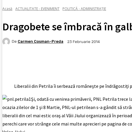
Acasă
ACTUALITATE - EVENIMENT
POLITICĂ - ADMINISTRAȚIE
Dragobete se îmbracă în galb
De
Carmen Cosman-Preda
23 Februarie 2014
Facebook
X
Pinterest
WhatsApp
Liberalii din Petrila îi serbează româneşte pe îndrăgostiţi
Şi, odată cu venirea primăverii, PNL Petrila trece 
ocazia zilelor de 1 şi 8 Martie, PNL-ul petrilean s-a gândit să str
liberalii din cel mai estic oraş al Văii Jiului organizează în peri
perechi care vor strânge cele mai multe aprecieri pe pagina de co
Valea Jiului.