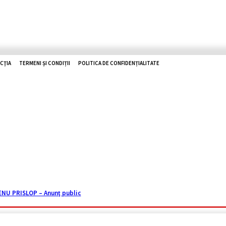
CŢIA
TERMENI ȘI CONDIȚII
POLITICA DE CONFIDENȚIALITATE
O ZHD
RUTIERE
UTILE
TOP NEWS
ISTORII
REPORTAJ
U PRISLOP – Anunţ public