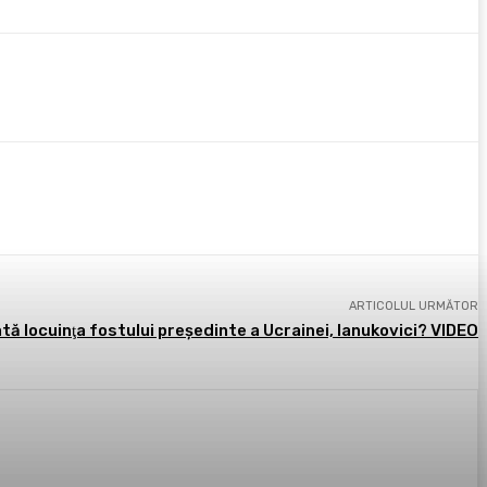
ARTICOLUL URMĂTOR
ă locuinţa fostului preşedinte a Ucrainei, Ianukovici? VIDEO