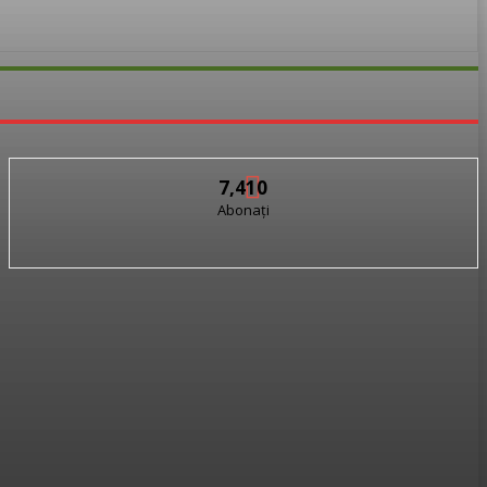
7,410
Abonați