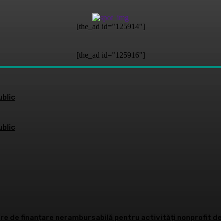
[the_ad id="125914"]
[the_ad id="125916"]
blic
blic
e de finanțare nerambursabilă pentru activități nonprofit de