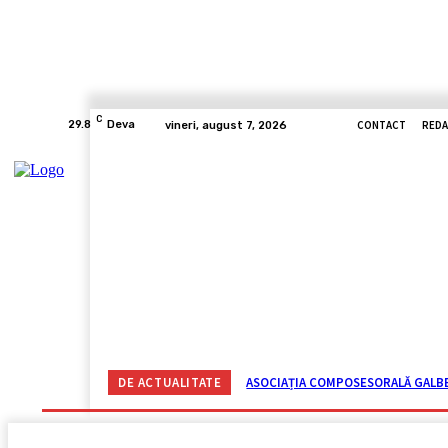
C
CONTACT
REDA
29.8
Deva
vineri, august 7, 2026
ACASĂ
ACTUALITATE
CORONAVIRUS
VIDE
DE ACTUALITATE
ASOCIAȚIA COMPOSESORALĂ GALBEN