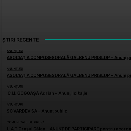
ȘTIRI RECENTE
ANUNȚURI
ASOCIAȚIA COMPOSESORALĂ GALBENU PRISLOP – Anunţ pu
ANUNȚURI
ASOCIAȚIA COMPOSESORALĂ GALBENU PRISLOP – Anunţ pu
ANUNȚURI
C.I.I. GOGOAŞĂ Adrian – Anunţ licitaţie
ANUNȚURI
SC VARDEV SA – Anunţ public
COMUNICATE DE PRESĂ
U.A.T Orașul Călan – ANUNȚ DE PARTICIPARE pentru acordar