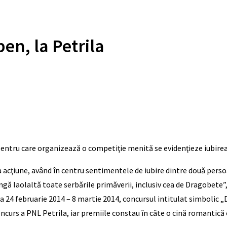
en, la Petrila
 pentru care organizează o competiţie menită se evidenţieze iubirea
la acţiune, având în centru sentimentele de iubire dintre două perso
ângă laolaltă toate serbările primăverii, inclusiv cea de Dragobete”
oada 24 februarie 2014 – 8 martie 2014, concursul intitulat simbolic
ncurs a PNL Petrila, iar premiile constau în câte o cină romantică 