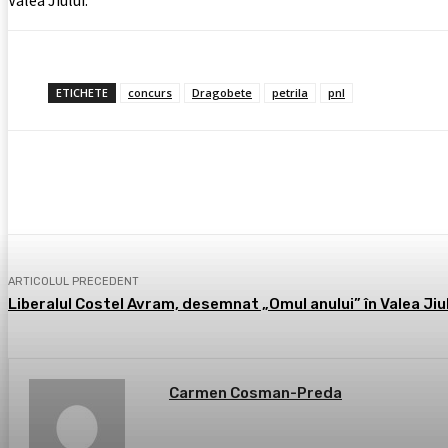
ETICHETE
concurs
Dragobete
petrila
pnl
Acțiune
Facebook
X
Pintere
ARTICOLUL PRECEDENT
Liberalul Costel Avram, desemnat „Omul anului” în Valea Jiu
Carmen Cosman-Preda