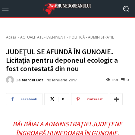
Acasă
ACTUALITATE - EVENIMENT
POLITICĂ - ADMINISTRAȚIE
JUDEŢUL SE AFUNDĂ ÎN GUNOAIE.
Licitaţia pentru deponeul ecologic a
fost contestată din nou
De
Marcel Bot
158
0
12 Ianuarie 2017
Facebook
X
Pinterest
BÂLBÂIALA ADMINISTRAŢIEI JUDEŢENE
ÎNGROAPĂ HUNEDOARA ÎN GUNOAIE.