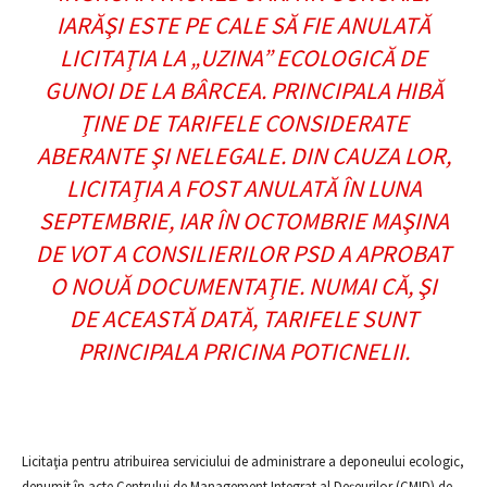
IARĂŞI ESTE PE CALE SĂ FIE ANULATĂ
LICITAŢIA LA „UZINA” ECOLOGICĂ DE
GUNOI DE LA BÂRCEA. PRINCIPALA HIBĂ
ŢINE DE TARIFELE CONSIDERATE
ABERANTE ŞI NELEGALE. DIN CAUZA LOR,
LICITAŢIA A FOST ANULATĂ ÎN LUNA
SEPTEMBRIE, IAR ÎN OCTOMBRIE MAŞINA
DE VOT A CONSILIERILOR PSD A APROBAT
O NOUĂ DOCUMENTAŢIE. NUMAI CĂ, ŞI
DE ACEASTĂ DATĂ, TARIFELE SUNT
PRINCIPALA PRICINA POTICNELII.
Licitaţia pentru atribuirea serviciului de administrare a deponeului ecologic,
denumit în acte Centrului de Management Integrat al Deşeurilor (CMID) de