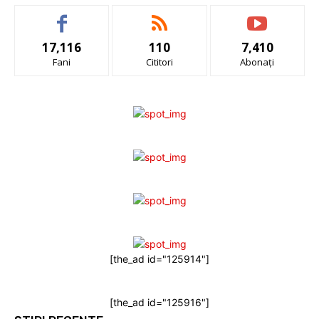
17,116
110
7,410
Fani
Cititori
Abonați
[the_ad id="125914"]
[the_ad id="125916"]