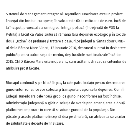
Sistemul de Management Integrat al Deşeurilor Hunedoara este un proiect
finanţat din fonduri europene, în valoare de 60 de milioane de euro. Încă de
la început, proiectul s-a urnit greu. Intriga politică (întreţinută de PSD la
Petrila) a făcut ca Valea Jiului să rămână fără deponeu ecologic şi în loc de
două „uzine” de preluare şi tratare a deşeurilor judeţul a rămas doar CMID-
ul de la Bârcea Mare. Vineri, 12 ianuarie 2016, deponeul a intrat în dezbatere
publică pentru autorizaţia de mediu, deşi lucrările sunt finalizate încă din
2015. CMID Bârcea Mare este inoperant, cum arătam, din cauza criteriilor de
atribuire prost făcute.
Blocajul continuă şi pe filieră în jos, la cele patru licitaţii pentru desemnarea
gunoierilor zonali ce vor colecta şi transporta deşeurile la deponeu. Cum în
judeţul Hunedoara cele nouă gropi de gunoi neconforme au fost închise,
administraţia judeţeană a găsit o soluţie de avarie prin amenajarea a două
platforme temporare în care să se adune gunoiul de la populaţie. Din
păcate şi aceste platforme încep să dea pe dinafară, iar atribuirea serviciilor
de salubritate e departe de finalizare.