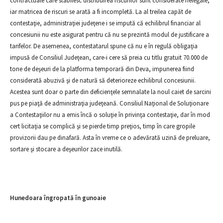
contractuale care stabilesc distribuirea riscurilor sunt considerate nelegale,
iar matricea de riscuri se arată a fi incompletă. La al treilea capăt de
contestaţie, administraţiei judeţene i se impută că echilibrul financiar al
concesiunii nu este asigurat pentru că nu se prezintă modul de justificare a
tarifelor. De asemenea, contestatarul spune că nu e în regulă obligaţia
impusă de Consiliul Judeţean, care-i cere să preia cu titlu gratuit 70.000 de
tone de deşeuri de la platforma temporară din Deva, impunerea fiind
considerată abuzivă şi de natură să deterioreze echilibrul concesiunii.
Acestea sunt doar o parte din deficienţele semnalate la noul caiet de sarcini
pus pe piaţă de administraţia judeţeană. Consiliul Naţional de Soluţionare
a Contestaţiilor nu a emis încă o soluţie în privinţa contestaţie, dar în mod
cert licitaţia se complică şi se pierde timp preţios, timp în care gropile
provizorii dau pe dinafară. Asta în vreme ce o adevărată uzină de preluare,
sortare şi stocare a deşeurilor zace inutilă.
Hunedoara îngropată în gunoaie