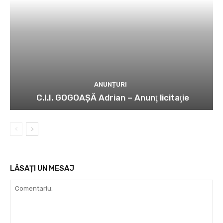
ANUNȚURI
C.I.I. GOGOAŞĂ Adrian – Anunţ licitaţie
LĂSAȚI UN MESAJ