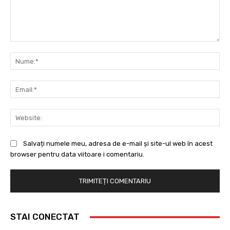
Comentariu:
Nu
Ema
Web
Salvați numele meu, adresa de e-mail și site-ul web în acest
browser pentru data viitoare i comentariu.
STAI CONECTAT