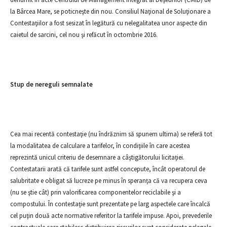
la Bârcea Mare, se poticneşte din nou. Consiliul Naţional de Soluţionare a
Contestaţiilor a fost sesizat în legătură cu nelegalitatea unor aspecte din
caietul de sarcini, cel nou şi refăcut în octombrie 2016.
Stup de nereguli semnalate
Cea mai recentă contestaţie (nu îndrăznim să spunem ultima) se referă tot
la modalitatea de calculare a tarifelor, în condiţiile în care acestea
reprezintă unicul criteriu de desemnare a câştigătorului licitaţiei.
Contestatarii arată că tarifele sunt astfel concepute, încât operatorul de
salubritate e obligat să lucreze pe minus în speranţa că va recupera ceva
(nu se ştie cât) prin valorificarea componentelor reciclabile şi a
compostului. În contestaţie sunt prezentate pe larg aspectele care încalcă
cel puţin două acte normative referitor la tarifele impuse. Apoi, prevederile