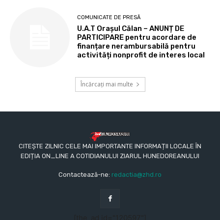
COMUNICATE DE PRESĂ
U.A.T Orașul Călan – ANUNȚ DE
PARTICIPARE pentru acordare de
finanțare nerambursabilă pentru
activități nonprofit de interes local
Încărcați mai multe
CITEȘTE ZILNIC CELE MAI IMPORTANTE INFORMAȚII LOCALE ÎN
EDIȚIA ON_LINE A COTIDIANULUI ZIARUL HUNEDOREANULUI
Contactează-ne:
redactia@zhd.ro
[the_ad id="120597"]