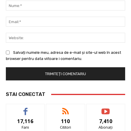
Nu
Ema
Web
Salvați numele meu, adresa de e-mail și site-ul web în acest
browser pentru data viitoare i comentariu.
STAI CONECTAT
17,116
110
7,410
Fani
Cititori
Abonați