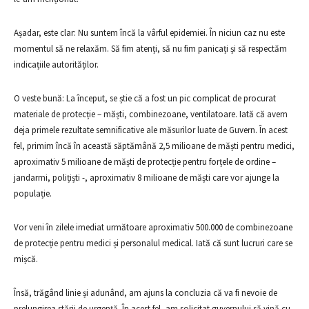
Așadar, este clar: Nu suntem încă la vârful epidemiei. În niciun caz nu este
momentul să ne relaxăm. Să fim atenți, să nu fim panicați și să respectăm
indicațiile autorităților.
O veste bună: La început, se știe că a fost un pic complicat de procurat
materiale de protecție – măști, combinezoane, ventilatoare. Iată că avem
deja primele rezultate semnificative ale măsurilor luate de Guvern. În acest
fel, primim încă în această săptămână 2,5 milioane de măști pentru medici,
aproximativ 5 milioane de măști de protecție pentru forțele de ordine –
jandarmi, polițiști -, aproximativ 8 milioane de măști care vor ajunge la
populație.
Vor veni în zilele imediat următoare aproximativ 500.000 de combinezoane
de protecție pentru medici și personalul medical. Iată că sunt lucruri care se
mișcă.
Însă, trăgând linie și adunând, am ajuns la concluzia că va fi nevoie de
prelungirea stării de urgență. În acest fel, am solicitat guvernului să vină cu