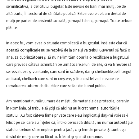
semnificativă, a deficitului bugetar. Este nevoie de bani mai mulți, pe de
altă parte, în sectorul de sănătate publică. Este nevoie de bani destul de
mulți pe partea de asistență socială, șomajul tehnic, șomajul. Toate trebuie
plătite.
În acest fel, vom avea o situație complicată a bugetului. Însă este clar că
această complicație nu se rezolvă de la sine și va trebui Guvernul să facă o
analiză cuprinzătoare și să nu ne limităm doar la o rectificare a bugetului
care prevede câteva schimbări pe următoarele luni de zile, ci va fi nevoie să
se reevalueze și veniturile, care sunt în scădere, dar și cheltuielile pe întregul
an fiscal, cheltuieli care sunt în creștere, și în acest fel va fi nevoie de
reevaluarea tuturor cheltuielilor care se fac din banul public.
Am menționat numărul mare de măști, de materiale de protecție, care vin
în România. Și trebuie să știți că aici nu au lucrat numai autoritățile
statului. Au fost câteva firme private care s-au implicat și dați-mi voie să-i
felicit pe cei care au înțeles că, într-o perioadă dificilă, nu numai autoritățile
statului trebuie să se implice pentru țară, ci și firmele private. Și sunt deja
destul de mulți care au făcut-o. Îi felicit și sper să continue.