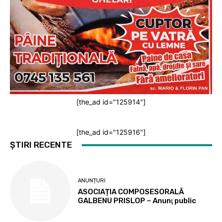
[the_ad id="125914"]
[the_ad id="125916"]
ȘTIRI RECENTE
ANUNȚURI
ASOCIAȚIA COMPOSESORALĂ
GALBENU PRISLOP – Anunţ public