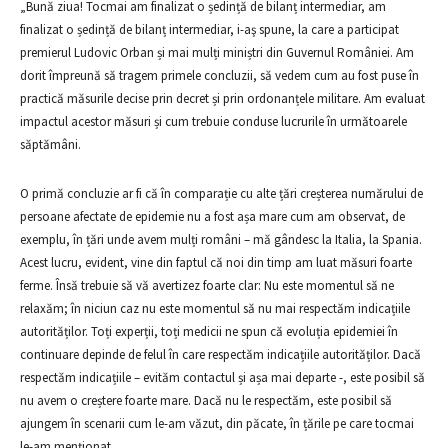
„Bună ziua! Tocmai am finalizat o ședință de bilanț intermediar, am
finalizat o ședință de bilanț intermediar, i-aş spune, la care a participat
premierul Ludovic Orban și mai mulți miniștri din Guvernul României. Am
dorit împreună să tragem primele concluzii, să vedem cum au fost puse în
practică măsurile decise prin decret și prin ordonanțele militare. Am evaluat
impactul acestor măsuri și cum trebuie conduse lucrurile în următoarele
săptămâni.
O primă concluzie ar fi că în comparație cu alte țări creșterea numărului de
persoane afectate de epidemie nu a fost așa mare cum am observat, de
exemplu, în țări unde avem mulți români – mă gândesc la Italia, la Spania.
Acest lucru, evident, vine din faptul că noi din timp am luat măsuri foarte
ferme. Însă trebuie să vă avertizez foarte clar: Nu este momentul să ne
relaxăm; în niciun caz nu este momentul să nu mai respectăm indicațiile
autorităților. Toți experții, toți medicii ne spun că evoluția epidemiei în
continuare depinde de felul în care respectăm indicațiile autorităților. Dacă
respectăm indicațiile – evităm contactul și așa mai departe -, este posibil să
nu avem o creștere foarte mare. Dacă nu le respectăm, este posibil să
ajungem în scenarii cum le-am văzut, din păcate, în țările pe care tocmai
le-am menționat.