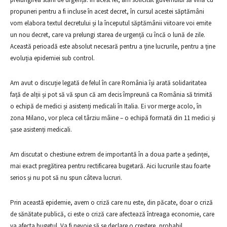
propuneri pentru a fi incluse în acest decret, în cursul acestei săptămâni
vom elabora textul decretului și la începutul săptămânii viitoare voi emite
un nou decret, care va prelungi starea de urgență cu încă o lună de zile.
Această perioadă este absolut necesară pentru a ține lucrurile, pentru a ține
evoluția epidemiei sub control.
Am avut o discuție legată de felul în care România își arată solidaritatea
față de alții și pot să vă spun că am decis împreună ca România să trimită
o echipă de medici și asistenți medicali în Italia. Ei vor merge acolo, în
zona Milano, vor pleca cel târziu mâine – o echipă formată din 11 medici și
șase asistenți medicali.
Am discutat o chestiune extrem de importantă în a doua parte a ședinței,
mai exact pregătirea pentru rectificarea bugetară. Aici lucrurile stau foarte
serios și nu pot să nu spun câteva lucruri.
Prin această epidemie, avem o criză care nu este, din păcate, doar o criză
de sănătate publică, ci este o criză care afectează întreaga economie, care
va afecta bugetul. Va fi nevoie să se declare o creștere, probabil