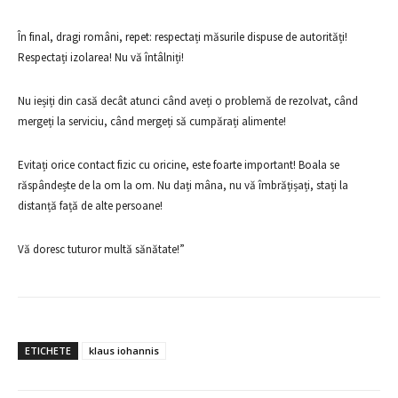
În final, dragi români, repet: respectați măsurile dispuse de autorități!
Respectați izolarea! Nu vă întâlniți!
Nu ieșiți din casă decât atunci când aveți o problemă de rezolvat, când
mergeți la serviciu, când mergeți să cumpărați alimente!
Evitați orice contact fizic cu oricine, este foarte important! Boala se
răspândește de la om la om. Nu dați mâna, nu vă îmbrățișați, stați la
distanță față de alte persoane!
Vă doresc tuturor multă sănătate!”
ETICHETE
klaus iohannis