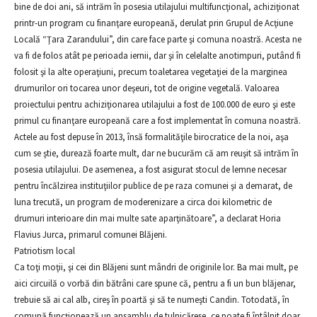
bine de doi ani, să intrăm în posesia utilajului multifuncţional, achiziţionat
printr-un program cu finanţare europeană, derulat prin Grupul de Acţiune
Locală “Ţara Zarandului”, din care face parte şi comuna noastră. Acesta ne
va fi de folos atât pe perioada iernii, dar şi în celelalte anotimpuri, putând fi
folosit şi la alte operaţiuni, precum toaletarea vegetaţiei de la marginea
drumurilor ori tocarea unor deşeuri, tot de origine vegetală. Valoarea
proiectului pentru achiziţionarea utilajului a fost de 100.000 de euro şi este
primul cu finanţare europeană care a fost implementat în comuna noastră.
Actele au fost depuse în 2013, însă formalităţile birocratice de la noi, aşa
cum se ştie, durează foarte mult, dar ne bucurăm că am reuşit să intrăm în
posesia utilajului. De asemenea, a fost asigurat stocul de lemne necesar
pentru încălzirea instituţiilor publice de pe raza comunei şi a demarat, de
luna trecută, un program de moderenizare a circa doi kilometric de
drumuri interioare din mai multe sate aparţinătoare”, a declarat Horia
Flavius Jurca, primarul comunei Blăjeni.
Patriotism local
Ca toţi moţii, şi cei din Blăjeni sunt mândri de originile lor. Ba mai mult, pe
aici circuilă o vorbă din bătrâni care spune că, pentru a fi un bun blăjenar,
trebuie să ai cal alb, cireş în poartă şi să te numeşti Candin. Totodată, în
comună funcţionează un ansamblu de tulnicărese, ce poate fi întâlnit doar