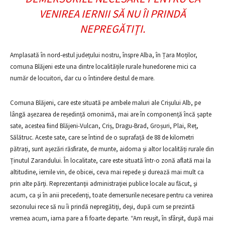
VENIREA IERNII SĂ NU ÎI PRINDĂ
NEPREGĂTIŢI.
Amplasată în nord-estul județului nostru, înspre Alba, în Țara Moților,
comuna Blăjeni este una dintre localitățile rurale hunedorene mici ca
număr de locuitori, dar cu o întindere destul de mare.
Comuna Blăjeni, care este situată pe ambele maluri ale Crișului Alb, pe
lângă așezarea de reședință omonimă, mai are în componență încă șapte
sate, acestea fiind Blăjeni-Vulcan, Criș, Dragu-Brad, Groșuri, Plai, Reț,
Sălătruc. Aceste sate, care se întind de o suprafață de 88 de kilometri
pătrați, sunt așezări răsfirate, de munte, aidoma și altor localități rurale din
Ținutul Zarandului. În localitate, care este situată într-o zonă aflată mai la
altitudine, iernile vin, de obicei, ceva mai repede şi durează mai mult ca
prin alte părţi. Reprezentanţii administraţiei publice locale au făcut, şi
acum, ca şi în anii precedenţi, toate demersurile necesare pentru ca venirea
sezonului rece să nu îi prindă nepregătiţi, deşi, după cum se prezintă
vremea acum, iarna pare a fi foarte departe. “Am reuşit, în sfârşit, după mai