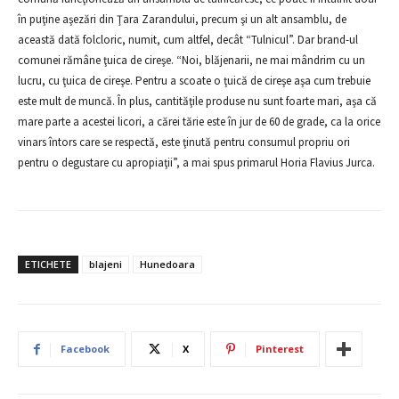
în puţine aşezări din Ţara Zarandului, precum şi un alt ansamblu, de
această dată folcloric, numit, cum altfel, decât “Tulnicul”. Dar brand-ul
comunei rămâne ţuica de cireşe. “Noi, blăjenarii, ne mai mândrim cu un
lucru, cu ţuica de cireşe. Pentru a scoate o ţuică de cireşe aşa cum trebuie
este mult de muncă. În plus, cantităţile produse nu sunt foarte mari, aşa că
mare parte a acestei licori, a cărei tărie este în jur de 60 de grade, ca la orice
vinars întors care se respectă, este ţinută pentru consumul propriu ori
pentru o degustare cu apropiaţii”, a mai spus primarul Horia Flavius Jurca.
ETICHETE
blajeni
Hunedoara
Facebook
X
Pinterest