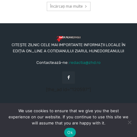
Încărcați mai multe
CITEȘTE ZILNIC CELE MAI IMPORTANTE INFORMAȚII LOCALE ÎN
EDIȚIA ON_LINE A COTIDIANULUI ZIARUL HUNEDOREANULUI
Contactează-ne:
redactia@zhd.ro
[the_ad id="120597"]
We use cookies to ensure that we give you the best
experience on our website. If you continue to use this site we
will assume that you are happy with it.
© Copyright - 2015 - 2023 - Ziarul Hunedoreanului
CONTACT
REDACŢIA
TERMENI ȘI CONDIȚII
Ok
POLITICA DE CONFIDENȚIALITATE