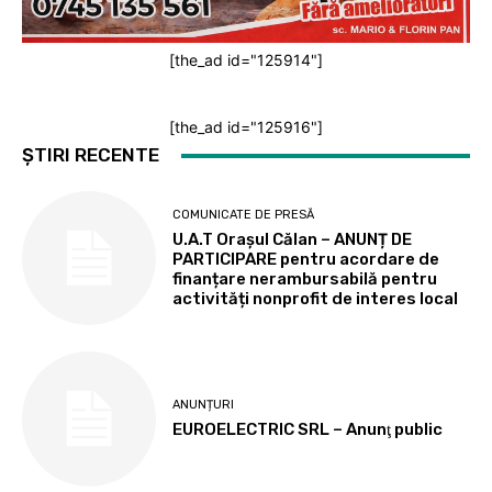
[the_ad id="125914"]
[the_ad id="125916"]
ȘTIRI RECENTE
COMUNICATE DE PRESĂ
U.A.T Orașul Călan – ANUNȚ DE
PARTICIPARE pentru acordare de
finanțare nerambursabilă pentru
activități nonprofit de interes local
ANUNȚURI
EUROELECTRIC SRL – Anunţ public