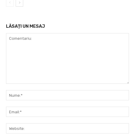
LĂSAȚI UN MESAJ
Comentariu:
Nu
Ema
Web