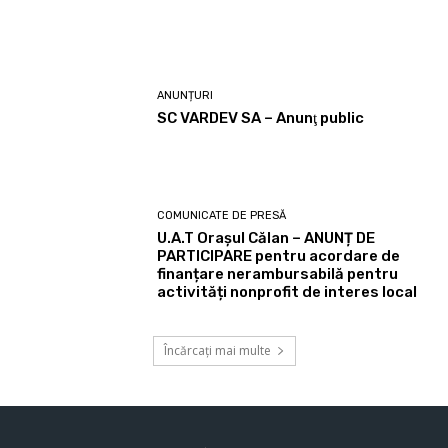
ANUNȚURI
SC VARDEV SA – Anunţ public
COMUNICATE DE PRESĂ
U.A.T Orașul Călan – ANUNȚ DE
PARTICIPARE pentru acordare de
finanțare nerambursabilă pentru
activități nonprofit de interes local
Încărcați mai multe