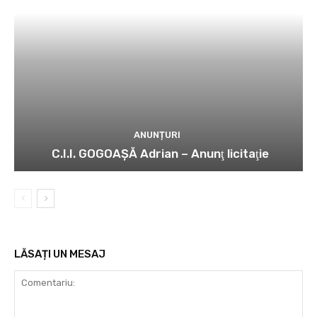
ANUNȚURI
C.I.I. GOGOAŞĂ Adrian – Anunţ licitaţie
LĂSAȚI UN MESAJ