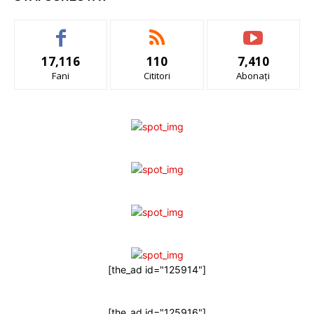
17,116
110
7,410
Fani
Cititori
Abonați
[the_ad id="125914"]
[the_ad id="125916"]