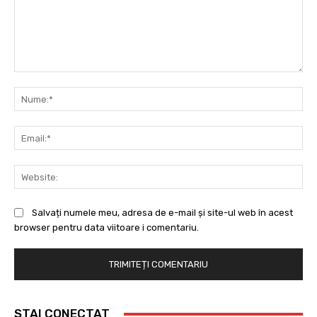
Comentariu:
Nu
Ema
Web
Salvați numele meu, adresa de e-mail și site-ul web în acest
browser pentru data viitoare i comentariu.
STAI CONECTAT