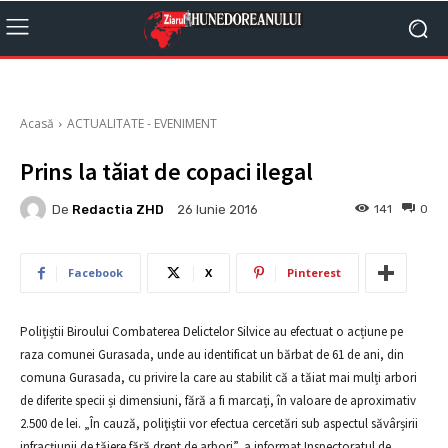
Acasă
ACTUALITATE - EVENIMENT
Prins la tăiat de copaci ilegal
De
Redactia ZHD
141
0
26 Iunie 2016
Facebook
X
Pinterest
Polițiștii Biroului Combaterea Delictelor Silvice au efectuat o acțiune pe
raza comunei Gurasada, unde au identificat un bărbat de 61 de ani, din
comuna Gurasada, cu privire la care au stabilit că a tăiat mai mulți arbori
de diferite specii și dimensiuni, fără a fi marcați, în valoare de aproximativ
2.500 de lei. „În cauză, poliţiştii vor efectua cercetări sub aspectul săvârșirii
infracțiunii de tăiere fără drept de arbori”, a informat Inspectoratul de