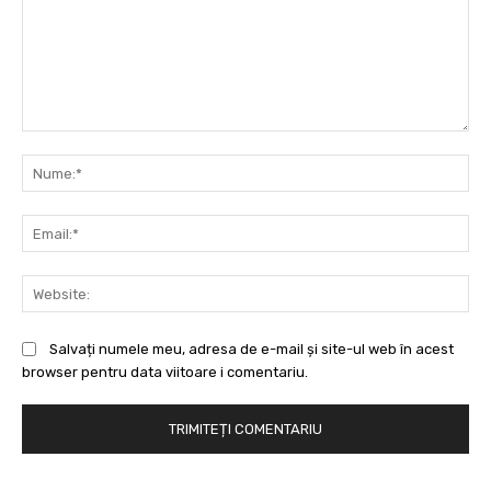
Comentariu:
Nu
Ema
Web
Salvați numele meu, adresa de e-mail și site-ul web în acest
browser pentru data viitoare i comentariu.