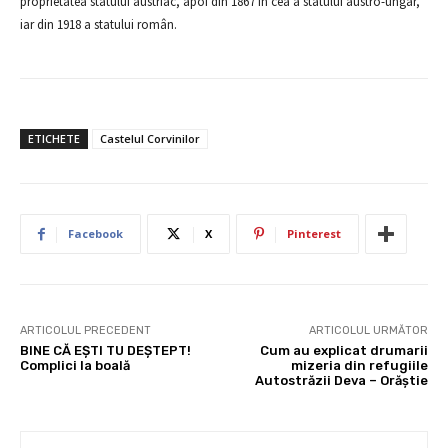
proprietatea statului austriac, apoi din 1867 în cea a statului austro-ungar,
iar din 1918 a statului român.
ETICHETE
Castelul Corvinilor
Facebook
X
Pinterest
ARTICOLUL PRECEDENT
ARTICOLUL URMĂTOR
BINE CĂ EȘTI TU DEȘTEPT!
Cum au explicat drumarii
Complici la boală
mizeria din refugiile
Autostrăzii Deva – Orăștie