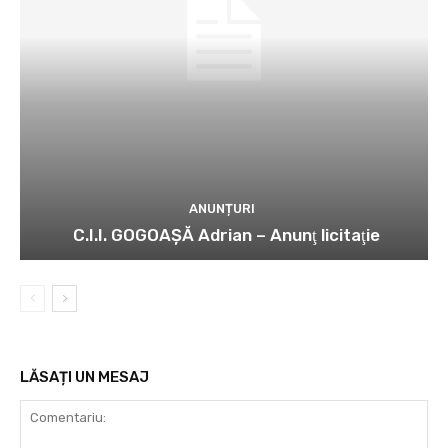
ANUNȚURI
C.I.I. GOGOAŞĂ Adrian – Anunţ licitaţie
LĂSAȚI UN MESAJ