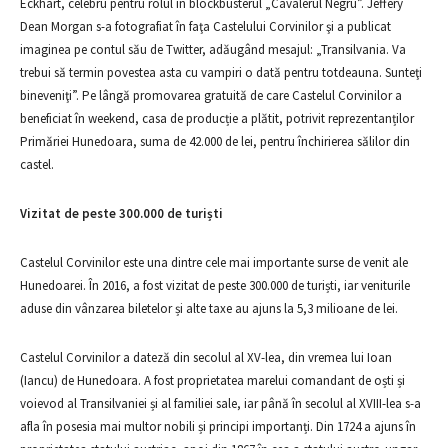
Eckhart, celebru pentru rolul în blockbusterul „Cavalerul Negru”. Jeffery
Dean Morgan s-a fotografiat în faţa Castelului Corvinilor şi a publicat
imaginea pe contul său de Twitter, adăugând mesajul: „Transilvania. Va
trebui să termin povestea asta cu vampiri o dată pentru totdeauna. Sunteţi
bineveniţi”. Pe lângă promovarea gratuită de care Castelul Corvinilor a
beneficiat în weekend, casa de producție a plătit, potrivit reprezentanților
Primăriei Hunedoara, suma de 42.000 de lei, pentru închirierea sălilor din
castel.
Vizitat de peste 300.000 de turiști
Castelul Corvinilor este una dintre cele mai importante surse de venit ale
Hunedoarei. În 2016, a fost vizitat de peste 300.000 de turiști, iar veniturile
aduse din vânzarea biletelor și alte taxe au ajuns la 5,3 milioane de lei.
Castelul Corvinilor a dateză din secolul al XV-lea, din vremea lui Ioan
(Iancu) de Hunedoara. A fost proprietatea marelui comandant de oști și
voievod al Transilvaniei și al familiei sale, iar până în secolul al XVIII-lea s-a
afla în posesia mai multor nobili și principi importanți. Din 1724 a ajuns în