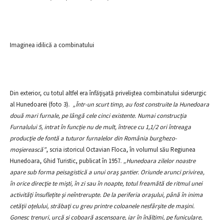
Imaginea idilică a combinatului
Din exterior, cu totul altfel era înfăţişată priveliştea combinatului siderurgic
al Hunedoarei (foto 3).
„Într-un scurt timp, au fost construite la Hunedoara
două mari furnale, pe lângă cele cinci existente. Numai construcţia
Furnalului 5, intrat în funcţie nu de mult, întrece cu 1,1/2 ori întreaga
producţie de fontă a tuturor furnalelor din România burghezo-
moşierească”
, scria istoricul Octavian Floca, în volumul său Regiunea
Hunedoara, Ghid Turistic, publicat în 1957.
„Hunedoara zilelor noastre
apare sub forma peisagistică a unui oraş şantier. Oriunde arunci privirea,
în orice direcţie te mişti, în zi sau în noapte, totul freamătă de ritmul unei
activităţi însufleţite şi neîntrerupte. De la periferia oraşului, până în inima
cetăţii oţelului, străbaţi cu greu printre coloanele nesfârşite de maşini.
Gonesc trenuri, urcă şi coboară ascensoare, iar în înălţimi, pe funiculare,