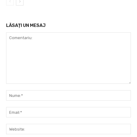
LĂSAȚI UN MESAJ
Comentariu:
Nu
Ema
Web