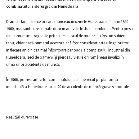
combinatului siderurgic din Hunedoara
Dramele familiilor celor care munceau în uzinele Hunedoarei, în anii 1950 –
1960, mai sunt consemnate doar în arhivele fostului combinat. Pentru presa
din comunism, tragediile petrecute la locul de muncă au fost un subiect
tabu, chiar dacă numărul acestora ar fi fost considerat astăzi îngrijorător.
În fiecare an din cea mai înfloritoare perioadă a complexului industrial din
Hunedoara, zeci de oameni îşi pierdeau vieţile ori rămâneau invalizi în
urma unor accidente de muncă.
În 1966, potrivit arhivelor combinatului, s-au petrecut pe platforma
industrială a Hunedoarei circa 20 de accidente de muncă grave şi mortale.
Realităţi dureroase