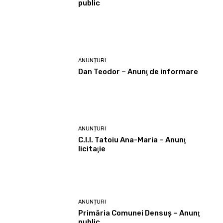
public
ANUNȚURI
Dan Teodor – Anunţ de informare
ANUNȚURI
C.I.I. Tatoiu Ana-Maria – Anunţ
licitaţie
ANUNȚURI
Primăria Comunei Densuş – Anunţ
public