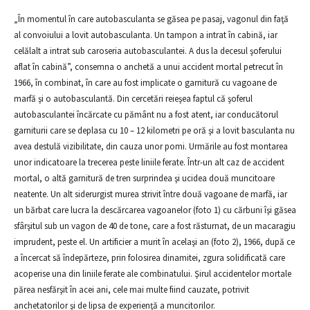
„În momentul în care autobasculanta se găsea pe pasaj, vagonul din faţă
al convoiului a lovit autobasculanta. Un tampon a intrat în cabină, iar
celălalt a intrat sub caroseria autobasculantei. A dus la decesul şoferului
aflat în cabină”, consemna o anchetă a unui accident mortal petrecut în
1966, în combinat, în care au fost implicate o garnitură cu vagoane de
marfă şi o autobasculantă. Din cercetări reieşea faptul că şoferul
autobasculantei încărcate cu pământ nu a fost atent, iar conducătorul
garniturii care se deplasa cu 10 – 12 kilometri pe oră şi a lovit basculanta nu
avea destulă vizibilitate, din cauza unor pomi. Urmările au fost montarea
unor indicatoare la trecerea peste liniile ferate. Într-un alt caz de accident
mortal, o altă garnitură de tren surprindea şi ucidea două muncitoare
neatente. Un alt siderurgist murea strivit între două vagoane de marfă, iar
un bărbat care lucra la descărcarea vagoanelor (foto 1) cu cărbuni îşi găsea
sfârşitul sub un vagon de 40 de tone, care a fost răsturnat, de un macaragiu
imprudent, peste el. Un artificier a murit în acelaşi an (foto 2), 1966, după ce
a încercat să îndepărteze, prin folosirea dinamitei, zgura solidificată care
acoperise una din liniile ferate ale combinatului. Şirul accidentelor mortale
părea nesfărşit în acei ani, cele mai multe fiind cauzate, potrivit
anchetatorilor şi de lipsa de experienţă a muncitorilor.