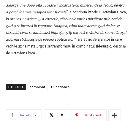
aleargă una după alta „coşărei”, încărcate cu minereu de la Teliuc, pentru
a potoli foamea nesăţioaselor furnale
”, a continua istoricul Octavian Floca,
în aceeaşi descriere.
„La cocserie, cărbunele aprins năvăleşte prin zeci de
guri şi se încarcă în vagoane. Noaptea, când toate aceste guri de foc se
deschid, cerul se luminează împrejur şi îţi pare că e răsărit de soare. Oraşul
adormit străluceşte de văpaia cuptoarelor”
, era atmosfera anilor în care
vechile uzine metalurgice se transformau în combinatul siderurgic, descrisă
de Octavian Floca.
ETICHETE
combinat
Hunedoara
Facebook
X
Pinterest