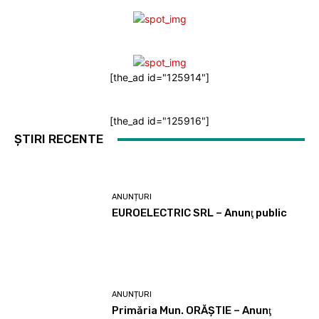
[the_ad id="125914"]
[the_ad id="125916"]
ȘTIRI RECENTE
ANUNȚURI
EUROELECTRIC SRL – Anunţ public
ANUNȚURI
Primăria Mun. ORĂȘTIE – Anunţ