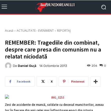
Acasă
ACTUALITATE - EVENIMENT
REPORTAJ
REMEMBER: Tragediile din combinat,
despre care presa din comunism nu a
relatat niciodată
De
Daniel Guţă
206
0
14 Octombrie 2013
Facebook
X
Pinterest
Zeci de accidente de muncă, soldate cu decesul muncitorilor, aveau
loc în fiecare din anii celei mai înfloritoare epoci din istoria