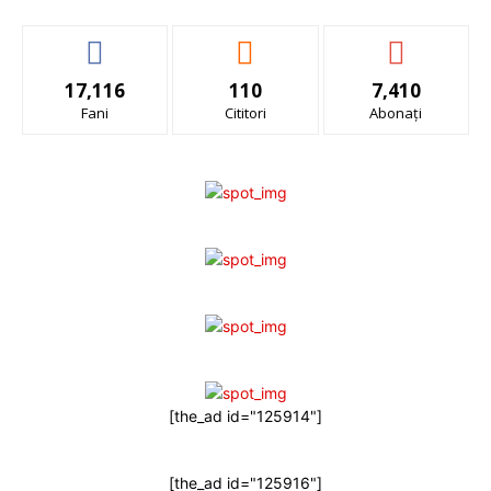
17,116
110
7,410
Fani
Cititori
Abonați
[the_ad id="125914"]
[the_ad id="125916"]