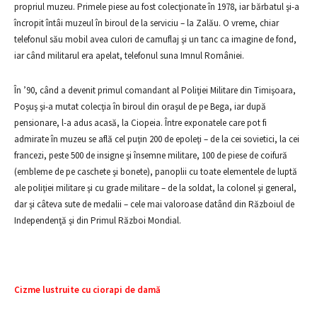
propriul muzeu. Primele piese au fost colecţionate în 1978, iar bărbatul şi-a
încropit întâi muzeul în biroul de la serviciu – la Zalău. O vreme, chiar
telefonul său mobil avea culori de camuflaj şi un tanc ca imagine de fond,
iar când militarul era apelat, telefonul suna Imnul României.
În ’90, când a devenit primul comandant al Poliţiei Militare din Timişoara,
Poşuş şi-a mutat colecţia în biroul din oraşul de pe Bega, iar după
pensionare, l-a adus acasă, la Ciopeia. Între exponatele care pot fi
admirate în muzeu se află cel puţin 200 de epoleţi – de la cei sovietici, la cei
francezi, peste 500 de insigne şi însemne militare, 100 de piese de coifură
(embleme de pe caschete şi bonete), panoplii cu toate elementele de luptă
ale poliţiei militare şi cu grade militare – de la soldat, la colonel şi general,
dar şi câteva sute de medalii – cele mai valoroase datând din Războiul de
Independenţă şi din Primul Război Mondial.
Cizme lustruite cu ciorapi de damă