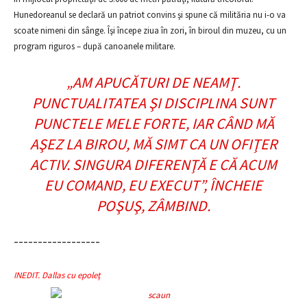
Hunedoreanul se declară un patriot convins şi spune că milităria nu i-o va
scoate nimeni din sânge. Îşi începe ziua în zori, în biroul din muzeu, cu un
program riguros – după canoanele militare.
„AM APUCĂTURI DE NEAMŢ.
PUNCTUALITATEA ŞI DISCIPLINA SUNT
PUNCTELE MELE FORTE, IAR CÂND MĂ
AŞEZ LA BIROU, MĂ SIMT CA UN OFIŢER
ACTIV. SINGURA DIFERENŢĂ E CĂ ACUM
EU COMAND, EU EXECUT”
, ÎNCHEIE
POŞUŞ, ZÂMBIND.
––––––––––––––––––
INEDIT. Dallas cu epoleţ