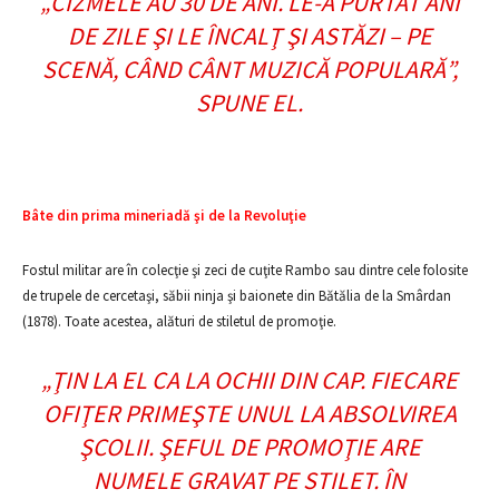
„CIZMELE AU 30 DE ANI. LE-A PURTAT ANI
DE ZILE ŞI LE ÎNCALŢ ŞI ASTĂZI – PE
SCENĂ, CÂND CÂNT MUZICĂ POPULARĂ”
,
SPUNE EL.
Bâte din prima mineriadă şi de la Revoluţie
Fostul militar are în colecţie şi zeci de cuţite Rambo sau dintre cele folosite
de trupele de cercetaşi, săbii ninja şi baionete din Bătălia de la Smârdan
(1878). Toate acestea, alături de stiletul de promoţie.
„ŢIN LA EL CA LA OCHII DIN CAP. FIECARE
OFIŢER PRIMEŞTE UNUL LA ABSOLVIREA
ŞCOLII. ŞEFUL DE PROMOŢIE ARE
NUMELE GRAVAT PE STILET. ÎN