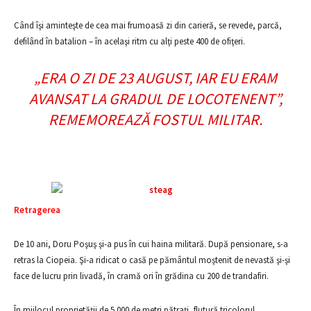
Când îşi aminteşte de cea mai frumoasă zi din carieră, se revede, parcă,
defilând în batalion – în acelaşi ritm cu alţi peste 400 de ofiţeri.
„ERA O ZI DE 23 AUGUST, IAR EU ERAM
AVANSAT LA GRADUL DE LOCOTENENT”
,
REMEMOREAZĂ FOSTUL MILITAR.
Retragerea
De 10 ani, Doru Poşuş şi-a pus în cui haina militară. După pensionare, s-a
retras la Ciopeia. Şi-a ridicat o casă pe pământul moştenit de nevastă şi-şi
face de lucru prin livadă, în cramă ori în grădina cu 200 de trandafiri.
În mijlocul proprietăţii de 5.000 de metri pătraţi, flutură tricolorul.