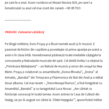
pe care le-a avut. Acum conduce un Nissan Navara SUV, pe care l-a
înmatriculat cu anul cel mai crunt din carieră – HD 89 TEO.
––––––––––––––––––
PASIUNI. Colonelul-cântăreţ
Pe lângă militărie, Doru Poşuş şi-a făcut numele auzit şi în muzică. E
pasionat de folclor din copilărie şi povesteşte că prima apariţie pe scenă a
avut-o în clasa întâi. Hunedoreanul păstrează toate medaliile câştigate la
concursurile şi festivalurile muzicale din ţară. Cel dintâi trofeu l-a obţinut la
„Primăvara Băileşteană” – un festival de muzică şi umor din oraşul lui Nea
Mărin. Poşuş a colaborat cu ansamblurile „Doina Ilfovului”, „Doina” al
Armatei, „Banatul” din Timişoara şi Filarmonica de Stat din Arad şi a editat
două albume. Cel mai recent – „Trece Mureşul frumos”, a fost înregistrat cu
Ansamblul „Banatul” şi cu taragotistul Luca Novac. „Am cântat cu
folclorişti cunoscuţi în toată lumea. Acum activez la Casa de Cultură din
Haţeg, iar pe 31 august voi cânta la ‘Zilele Haţegului’”, spune fostul militar.