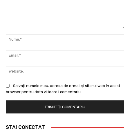
Comentariu:
Nu
Ema
Web
Salvați numele meu, adresa de e-mail și site-ul web în acest
browser pentru data viitoare i comentariu.
STAI CONECTAT