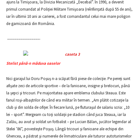
ajuns la Timişoara, la Divizia Mecanizată „Decebal”. În 1990, a devenit
primul comandat al Poliţiei Militare Timişoara (reînfiinţată după 55 de ani),
iar în ultimii 10 ani ai carierei, a fost comandantul celui mai mare poligon
de garnizoană din România.
–––––––––––––––––-
Stelist până-n măduva oaselor
Nici garajul lui Doru Poşuş n-a scăpat fără piese de colecţie. Pe pereţi sunt
afişate zeci de articole sportive – de la fanioane, insigne şi brelocuri, până
la şepci şi tricouri. Pe majoritatea apare emblema clubului Steaua. Este
fanul roşi-albaştrilor de când era militar în termen. „Am plătit cotizaţie la
club şi din solda de ofiţer. În fiecare lună, pe fluturaşul de salariu scria: „10
lei – sport”. Mergeam cu toţi soldaţii pe stadion când juca Steaua, iar la
Zalău, au avut şi soldat un fotbalist – pe Lucian Bălan, jucător legendar al
Stelei ’86”, povesteşte Poşuş. Lângă tricouri şi fanioane ale echipei din
Ghencea, a păstrat şi numerele de înmatriculare ale tuturor autoturismelor