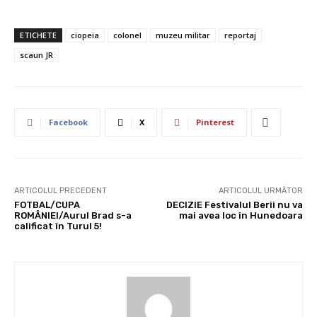
ETICHETE
ciopeia
colonel
muzeu militar
reportaj
scaun JR
Facebook
X
Pinterest
ARTICOLUL PRECEDENT
ARTICOLUL URMĂTOR
FOTBAL/CUPA
DECIZIE Festivalul Berii nu va
ROMÂNIEI/Aurul Brad s-a
mai avea loc în Hunedoara
calificat în Turul 5!