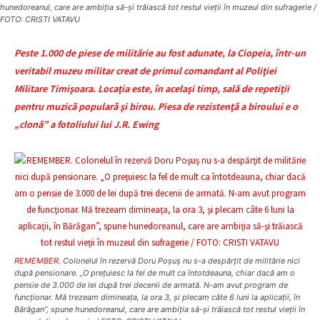
hunedoreanul, care are ambiţia să-şi trăiască tot restul vieţii în muzeul din sufragerie /
FOTO: CRISTI VATAVU
Peste 1.000 de piese de militărie au fost adunate, la Ciopeia, într-un
veritabil muzeu militar creat de primul comandant al Poliţiei
Militare Timişoara. Locaţia este, în acelaşi timp, sală de repetiţii
pentru muzică populară şi birou. Piesa de rezistenţă a biroului e o
„clonă” a fotoliului lui J.R. Ewing
REMEMBER
. Colonelul în rezervă Doru Poşuş nu s-a despărţit de militărie nici
după pensionare. „O preţuiesc la fel de mult ca întotdeauna, chiar dacă am o
pensie de 3.000 de lei după trei decenii de armată. N-am avut program de
funcţionar. Mă trezeam dimineaţa, la ora 3, şi plecam câte 6 luni la aplicaţii, în
Bărăgan”, spune hunedoreanul, care are ambiţia să-şi trăiască tot restul vieţii în