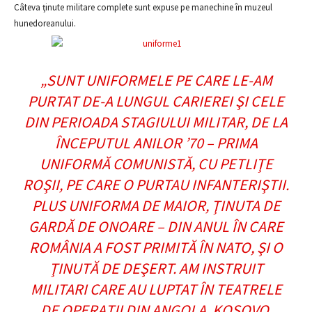
Câteva ţinute militare complete sunt expuse pe manechine în muzeul
hunedoreanului.
„SUNT UNIFORMELE PE CARE LE-AM
PURTAT DE-A LUNGUL CARIEREI ŞI CELE
DIN PERIOADA STAGIULUI MILITAR, DE LA
ÎNCEPUTUL ANILOR ’70 – PRIMA
UNIFORMĂ COMUNISTĂ, CU PETLIŢE
ROŞII, PE CARE O PURTAU INFANTERIŞTII.
PLUS UNIFORMA DE MAIOR, ŢINUTA DE
GARDĂ DE ONOARE – DIN ANUL ÎN CARE
ROMÂNIA A FOST PRIMITĂ ÎN NATO, ŞI O
ŢINUTĂ DE DEŞERT. AM INSTRUIT
MILITARI CARE AU LUPTAT ÎN TEATRELE
DE OPERAŢII DIN ANGOLA, KOSOVO,