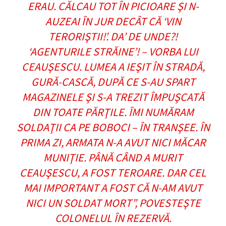
ERAU. CĂLCAU TOT ÎN PICIOARE ŞI N-
AUZEAI ÎN JUR DECÂT CĂ ‘VIN
TERORIŞTII!’. DA’ DE UNDE?!
‘AGENTURILE STRĂINE’! – VORBA LUI
CEAUŞESCU. LUMEA A IEŞIT ÎN STRADĂ,
GURĂ-CASCĂ, DUPĂ CE S-AU SPART
MAGAZINELE ŞI S-A TREZIT ÎMPUŞCATĂ
DIN TOATE PĂRŢILE. ÎMI NUMĂRAM
SOLDAŢII CA PE BOBOCI – ÎN TRANŞEE. ÎN
PRIMA ZI, ARMATA N-A AVUT NICI MĂCAR
MUNIŢIE. PÂNĂ CÂND A MURIT
CEAUŞESCU, A FOST TEROARE. DAR CEL
MAI IMPORTANT A FOST CĂ N-AM AVUT
NICI UN SOLDAT MORT”
, POVESTEŞTE
COLONELUL ÎN REZERVĂ.