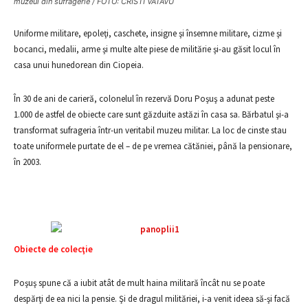
muzeul din sufragerie / FOTO: CRISTI VATAVU
Uniforme militare, epoleţi, caschete, insigne şi însemne militare, cizme şi
bocanci, medalii, arme şi multe alte piese de militărie şi-au găsit locul în
casa unui hunedorean din Ciopeia.
În 30 de ani de carieră, colonelul în rezervă Doru Poşuş a adunat peste
1.000 de astfel de obiecte care sunt găzduite astăzi în casa sa. Bărbatul şi-a
transformat sufrageria într-un veritabil muzeu militar. La loc de cinste stau
toate uniformele purtate de el – de pe vremea cătăniei, până la pensionare,
în 2003.
Obiecte de colecţie
Poşuş spune că a iubit atât de mult haina militară încât nu se poate
despărţi de ea nici la pensie. Şi de dragul milităriei, i-a venit ideea să-şi facă