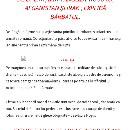
AFGANISTAN ŞI IRAK”
, EXPLICĂ
BĂRBATUL.
De lângă uniforme nu lipseşte raniţa primilor dorobanţi şi infanterişti din
armata română. Colecţionarul a păstrat-o cu tot ce exista în ea – haine şi
lenjerie pentru prima săptămână de luptă.
Pe marginea unui birou sunt înşirate caschete militare de culori şi stofe
diferite – caschetă fresco de vară, caschete albe şi albastre de ceremonie şi
cascheta camgar de toamnă-iarnă, care se poartă de la sfârşitul lui
octombrie, după Ziua Armatei.
Cizmele şi bocancii model sovietic sunt vechi de trei decenii, dar arată ca
noi. Secretul strălucirii lor perfecte este lustruirea cu ciorapi de damă şi
folosirea unei creme de ghete obişnuite – dezvăluie Poşuş.