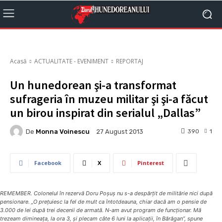
Acasă
ACTUALITATE - EVENIMENT
REPORTAJ
Un hunedorean şi-a transformat
sufrageria în muzeu militar şi şi-a făcut
un birou inspirat din serialul „Dallas”
De
Monna Voinescu
390
1
27 August 2013
Facebook
X
Pinterest
REMEMBER. Colonelul în rezervă Doru Poşuş nu s-a despărţit de militărie nici după
pensionare. „O preţuiesc la fel de mult ca întotdeauna, chiar dacă am o pensie de
3.000 de lei după trei decenii de armată. N-am avut program de funcţionar. Mă
trezeam dimineaţa, la ora 3, şi plecam câte 6 luni la aplicaţii, în Bărăgan”, spune