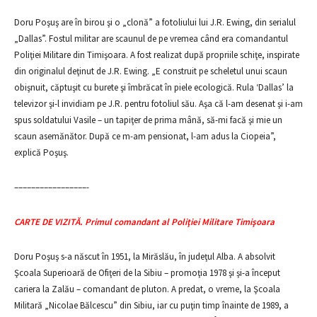
Doru Poşuş are în birou şi o „clonă” a fotoliului lui J.R. Ewing, din serialul
„Dallas”. Fostul militar are scaunul de pe vremea când era comandantul
Poliţiei Militare din Timişoara. A fost realizat după propriile schiţe, inspirate
din originalul deţinut de J.R. Ewing. „E construit pe scheletul unui scaun
obişnuit, căptuşit cu burete şi îmbrăcat în piele ecologică. Rula ‘Dallas’ la
televizor şi-l invidiam pe J.R. pentru fotoliul său. Aşa că l-am desenat şi i-am
spus soldatului Vasile – un tapiţer de prima mână, să-mi facă şi mie un
scaun asemănător. După ce m-am pensionat, l-am adus la Ciopeia”,
explică Poşuş.
–––––––––––––––––-
CARTE DE VIZITĂ. Primul comandant al Poliţiei Militare Timişoara
Doru Poşuş s-a născut în 1951, la Mirăslău, în judeţul Alba. A absolvit
Şcoala Superioară de Ofiţeri de la Sibiu – promoţia 1978 şi şi-a început
cariera la Zalău – comandant de pluton. A predat, o vreme, la Şcoala
Militară „Nicolae Bălcescu” din Sibiu, iar cu puţin timp înainte de 1989, a