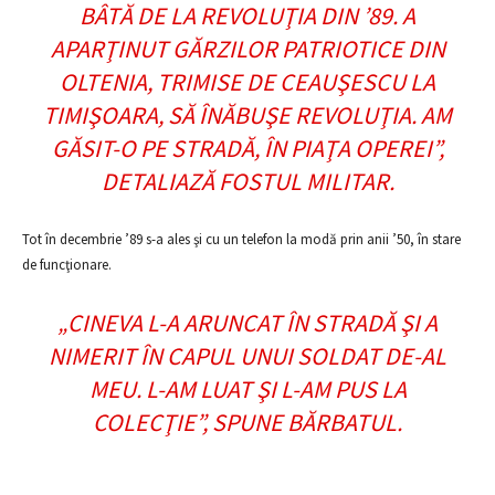
BÂTĂ DE LA REVOLUŢIA DIN ’89. A
APARŢINUT GĂRZILOR PATRIOTICE DIN
OLTENIA, TRIMISE DE CEAUŞESCU LA
TIMIŞOARA, SĂ ÎNĂBUŞE REVOLUŢIA. AM
GĂSIT-O PE STRADĂ, ÎN PIAŢA OPEREI”
,
DETALIAZĂ FOSTUL MILITAR.
Tot în decembrie ’89 s-a ales şi cu un telefon la modă prin anii ’50, în stare
de funcţionare.
„CINEVA L-A ARUNCAT ÎN STRADĂ ŞI A
NIMERIT ÎN CAPUL UNUI SOLDAT DE-AL
MEU. L-AM LUAT ŞI L-AM PUS LA
COLECŢIE”
, SPUNE BĂRBATUL.