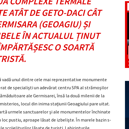
UĂ COMPLEXE TERMALE
E ATÂT DE GETO-DACI CÂT
ERMISARA (GEOAGIU) ȘI
BELE ÎN ACTUALUL ȚINUT
ÎMPĂRTĂȘESC O SOARTĂ
TRISTĂ.
 să vadă unul dintre cele mai reprezentative monumente
derat de specialişti un adevărat centru SPA al strămoşilor
 tămăduitoare ale Germisarei, însă la două milenii de la
misterios, locul din inima staţiunii Geoagiului pare uitat.
 poartă urmele sanctuarelor şi ale monumentelor închinate
 loc pustiu, aproape lăsat de izbelişte. În marele bazin s-
le scrijeliturilor lăsate de turişti. Labirinturile