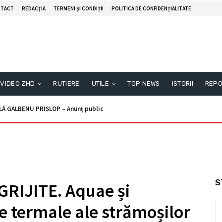
TACT
REDACŢIA
TERMENI ȘI CONDIȚII
POLITICA DE CONFIDENȚIALITATE
VIDEO ZHD
RUTIERE
UTILE
TOP NEWS
ISTORII
REPO
GALBENU PRISLOP – Anunţ public
Anunţ licitaţie
S
RIJITE. Aquae și
e termale ale strămoșilor