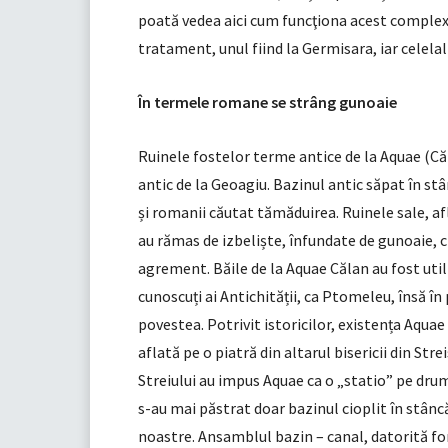
poată vedea aici cum funcţiona acest complex.
tratament, unul fiind la Germisara, iar celelal
În termele romane se strâng gunoaie
Ruinele fostelor terme antice de la Aquae (
antic de la Geoagiu. Bazinul antic săpat în stâ
și romanii căutat tămăduirea. Ruinele sale, afl
au rămas de izbeliște, înfundate de gunoaie, ch
agrement. Băile de la Aquae Călan au fost utili
cunoscuți ai Antichității, ca Ptomeleu, însă în
povestea. Potrivit istoricilor, existența Aquae
aflată pe o piatră din altarul bisericii din Stre
Streiului au impus Aquae ca o „statio” pe dru
s-au mai păstrat doar bazinul cioplit în stâncă
noastre. Ansamblul bazin – canal, datorită fo