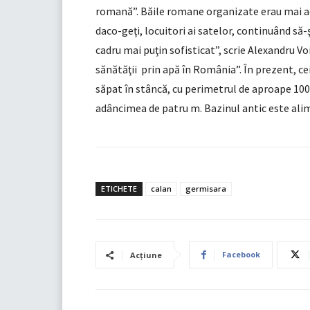
romană”. Băile romane organizate erau mai acc
daco-geţi, locuitori ai satelor, continuând să-
cadru mai puţin sofisticat”, scrie Alexandru Voi
sănătăţii prin apă în România”. În prezent, c
săpat în stâncă, cu perimetrul de aproape 100 
adâncimea de patru m. Bazinul antic este alim
ETICHETE
calan
germisara
Facebook
Acțiune