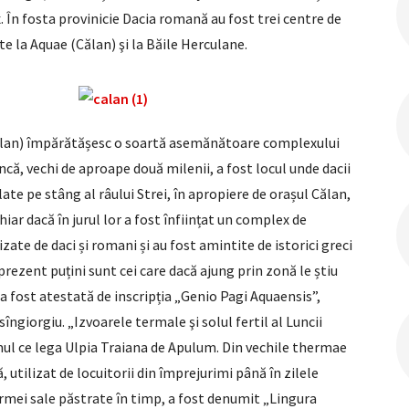
 În fosta provinicie Dacia romană au fost trei centre de
te la Aquae (Călan) şi la Băile Herculane.
Călan) împărătășesc o soartă asemănătoare complexului
ncă, vechi de aproape două milenii, a fost locul unde dacii
ate pe stâng al râului Strei, în apropiere de orașul Călan,
iar dacă în jurul lor a fost înființat un complex de
zate de daci și romani și au fost amintite de istorici greci
 prezent puțini sunt cei care dacă ajung prin zonă le știu
 a fost atestată de inscripția „Genio Pagi Aquaensis”,
isîngiorgiu. „Izvoarele termale şi solul fertil al Luncii
mul ce lega Ulpia Traiana de Apulum. Din vechile thermae
, utilizat de locuitorii din împrejurimi până în zilele
rmei sale păstrate în timp, a fost denumit „Lingura