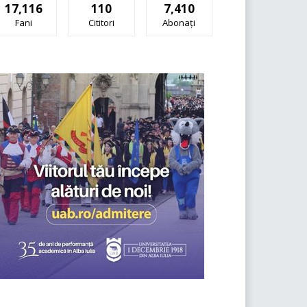
17,116
110
7,410
Fani
Cititori
Abonați