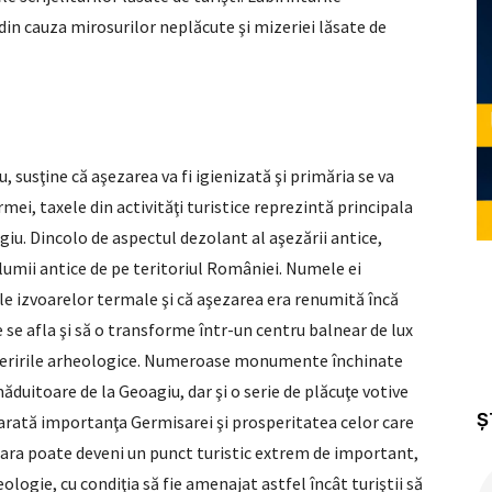
din cauza mirosurilor neplăcute şi mizeriei lăsate de
, susţine că aşezarea va fi igienizată şi primăria se va
ei, taxele din activităţi turisti­ce reprezintă principala
giu. Dincolo de aspectul dezolant al aşezării antice,
umii antice de pe teritoriul României. Numele ei
e izvoarelor termale şi că aşezarea era renumită încă
 se afla şi să o transforme într-un centru bal­near de lux
o­peririle arheologice. Numeroase monumente închinate
ăduitoare de la Geoagiu, dar şi o serie de plăcuţe votive
Ș
, arată importanţa Germisarei şi prosperitatea celor care
isara poate deveni un punct turistic extrem de important,
heologie, cu condiţia să fie amenajat astfel încât turiştii să