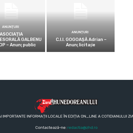
ANUNȚURI
ANUNȚURI
ASOCIAȚIA
ESORALĂ GALBENU
C.I.I. GOGOAŞĂ Adrian –
OP – Anunţ public
Anunţ licitaţie
AI IMPORTANTE INFORMAȚII LOCALE ÎN EDIȚIA ON_LINE A COTIDIANULUI
Contactează-ne:
redactia@zhd.ro