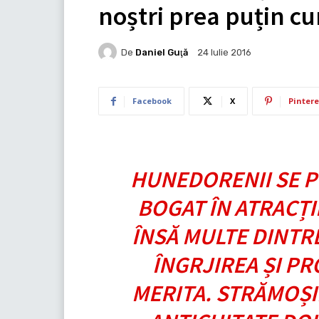
noștri prea puțin c
De
Daniel Guţă
24 Iulie 2016
Facebook
X
Pintere
HUNEDORENII SE P
BOGAT ÎN ATRACȚI
ÎNSĂ MULTE DINTRE
ÎNGRJIREA ȘI P
MERITA. STRĂMOȘII