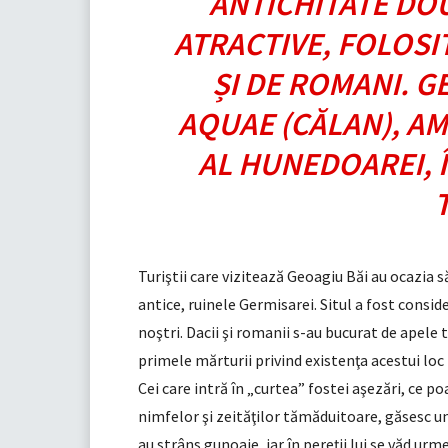
ANTICHITATE DO
ATRACTIVE, FOLOSIT
ȘI DE ROMANI. G
AQUAE (CĂLAN), AM
AL HUNEDOAREI, 
Turiştii care vizitează Geoagiu Băi au ocazia
antice, ruinele Germisarei. Situl a fost consi
noştri. Dacii şi romanii s-au bucurat de apele
primele mărturii privind existenţa acestui loc 
Cei care intră în „curtea” fostei aşezări, ce
nimfelor şi zeităţilor tămăduitoare, găsesc un
au strâns gunoaie, iar în pereţii lui se văd urme