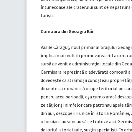
întunecoase ale craterului sunt de nepătruns 
turişti.
Comoara din Geoagiu Băi
Vasile Cărăguţ, noul primar al oraşului Geoagiu
implica mai mult în promovarea ei. La urma urm
sursă de venit a administraţiei locale din Geoa
Germisara reprezintă o adevărată comoară a l
dovedeşte că strămoşii cunoşteau proprietăţil
dinainte ca romanii să ocupe teritoriul pe care
pentru acea perioa­dă, aşa cum o arată desc
zeităţilor şi nimfelor care patronau apele tăm
din aur, descoperiri unice în istoria României
o locuiau sau veneau să se trateze aici. Germ
datorită istoriei sale, susţin specialiştii în ar