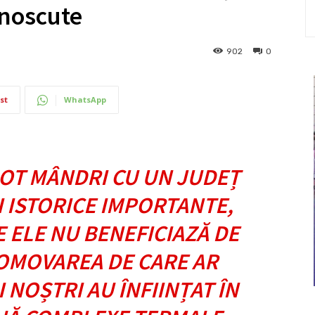
unoscute
902
0
st
WhatsApp
OT MÂNDRI CU UN JUDEȚ
I ISTORICE IMPORTANTE,
 ELE NU BENEFICIAZĂ DE
ROMOVAREA DE CARE AR
 NOȘTRI AU ÎNFIINȚAT ÎN