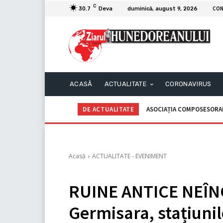
C
CON
30.7
Deva
duminică, august 9, 2026
ACASĂ
ACTUALITATE
CORONAVIRUS
DE ACTUALITATE
ASOCIAȚIA COMPOSESORALĂ 
C.I.I. GOGOAŞĂ Adrian – 
Acasă
ACTUALITATE - EVENIMENT
RUINE ANTICE NEÎNG
Germisara, stațiunil