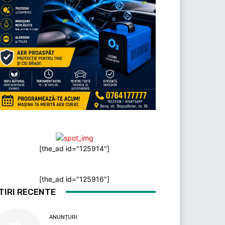
[the_ad id="125914"]
[the_ad id="125916"]
TIRI RECENTE
ANUNȚURI