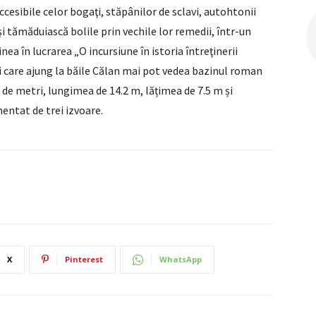
esibile celor bogaţi, stăpânilor de sclavi, autohtonii
şi tămăduiască bolile prin vechile lor remedii, într-un
nea în lucrarea „O incursiune în istoria întreţinerii
ei care ajung la băile Călan mai pot vedea bazinul roman
de metri, lungimea de 14.2 m, lățimea de 7.5 m și
entat de trei izvoare.
X
Pinterest
WhatsApp