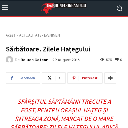
Acasă
ACTUALITATE - EVENIMENT
Sărbătoare. Zilele Hațegului
De
Raluca Cetean
573
0
29 August 2016
Facebook
X
Pinterest
SFÂRȘITUL SĂPTĂMÂNII TRECUTE A
FOST, PENTRU ORAȘUL HAȚEG ȘI
ÎNTREAGA ZONĂ, MARCAT DE O MARE
SĂRBĂTOARE: ZILELE HAȚEGULUI. ADICĂ