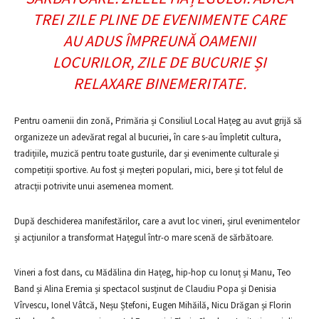
TREI ZILE PLINE DE EVENIMENTE CARE
AU ADUS ÎMPREUNĂ OAMENII
LOCURILOR, ZILE DE BUCURIE ȘI
RELAXARE BINEMERITATE.
Pentru oamenii din zonă, Primăria și Consiliul Local Hațeg au avut grijă să
organizeze un adevărat regal al bucuriei, în care s-au împletit cultura,
tradițiile, muzică pentru toate gusturile, dar și evenimente culturale și
competiții sportive. Au fost și meșteri populari, mici, bere și tot felul de
atracții potrivite unui asemenea moment.
După deschiderea manifestărilor, care a avut loc vineri, șirul evenimentelor
și acțiunilor a transformat Hațegul într-o mare scenă de sărbătoare.
Vineri a fost dans, cu Mădălina din Hațeg, hip-hop cu Ionuț și Manu, Teo
Band și Alina Eremia și spectacol susținut de Claudiu Popa și Denisia
Vîrvescu, Ionel Vâtcă, Neșu Ștefoni, Eugen Mihăilă, Nicu Drăgan și Florin