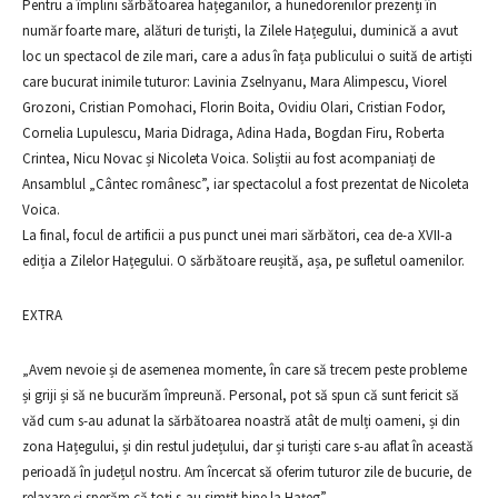
Pentru a împlini sărbătoarea hațeganilor, a hunedorenilor prezenți în
număr foarte mare, alături de turiști, la Zilele Hațegului, duminică a avut
loc un spectacol de zile mari, care a adus în fața publicului o suită de artiști
care bucurat inimile tuturor: Lavinia Zselnyanu, Mara Alimpescu, Viorel
Grozoni, Cristian Pomohaci, Florin Boita, Ovidiu Olari, Cristian Fodor,
Cornelia Lupulescu, Maria Didraga, Adina Hada, Bogdan Firu, Roberta
Crintea, Nicu Novac și Nicoleta Voica. Soliștii au fost acompaniați de
Ansamblul „Cântec românesc”, iar spectacolul a fost prezentat de Nicoleta
Voica.
La final, focul de artificii a pus punct unei mari sărbători, cea de-a XVII-a
ediția a Zilelor Hațegului. O sărbătoare reușită, așa, pe sufletul oamenilor.
EXTRA
„Avem nevoie și de asemenea momente, în care să trecem peste probleme
și griji și să ne bucurăm împreună. Personal, pot să spun că sunt fericit să
văd cum s-au adunat la sărbătoarea noastră atât de mulți oameni, și din
zona Hațegului, și din restul județului, dar și turiști care s-au aflat în această
perioadă în județul nostru. Am încercat să oferim tuturor zile de bucurie, de
relaxare și sperăm că toți s-au simțit bine la Hațeg”.