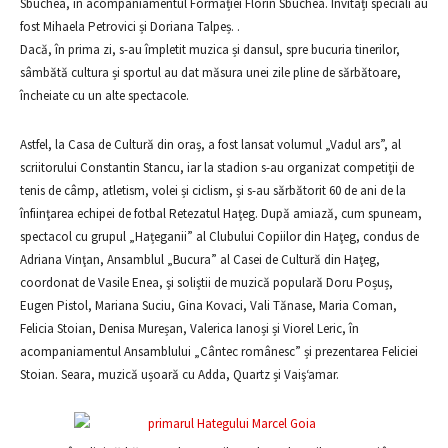
Sbuchea, în acompaniamentul Formației Florin Sbuchea. Invitați speciali au
fost Mihaela Petrovici și Doriana Talpeș. .
Dacă, în prima zi, s-au împletit muzica și dansul, spre bucuria tinerilor,
sâmbătă cultura și sportul au dat măsura unei zile pline de sărbătoare,
încheiate cu un alte spectacole.
Astfel, la Casa de Cultură din oraș, a fost lansat volumul „Vadul ars”, al
scriitorului Constantin Stancu, iar la stadion s-au organizat competiţii de
tenis de câmp, atletism, volei și ciclism, și s-au sărbătorit 60 de ani de la
înfiinţarea echipei de fotbal Retezatul Haţeg. După amiază, cum spuneam,
spectacol cu grupul „Hațeganii” al Clubului Copiilor din Haţeg, condus de
Adriana Vinţan, Ansamblul „Bucura” al Casei de Cultură din Haţeg,
coordonat de Vasile Enea, şi soliştii de muzică populară Doru Poșuș,
Eugen Pistol, Mariana Suciu, Gina Kovaci, Vali Tănase, Maria Coman,
Felicia Stoian, Denisa Mureșan, Valerica Ianoși și Viorel Leric, în
acompaniamentul Ansamblului „Cântec românesc” și prezentarea Feliciei
Stoian. Seara, muzică ușoară cu Adda, Quartz și Vaiş‘amar.