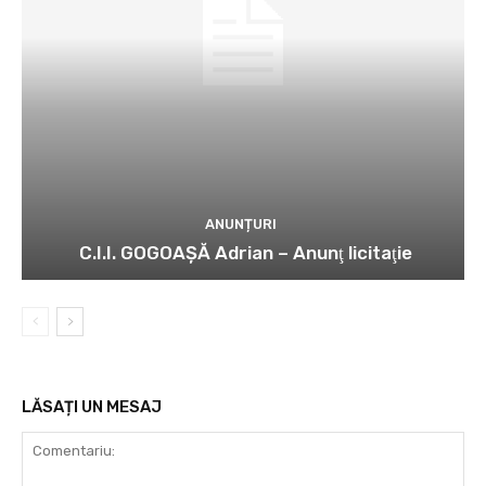
ANUNȚURI
C.I.I. GOGOAŞĂ Adrian – Anunţ licitaţie
LĂSAȚI UN MESAJ