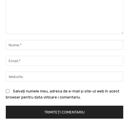
Comentariu:
Nu
Ema
Web
Salvați numele meu, adresa de e-mail și site-ul web în acest
browser pentru data viitoare i comentariu.