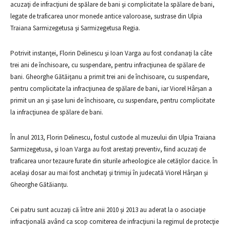
acuzaţi de infracţiuni de spălare de bani şi complicitate la spălare de bani,
legate de traficarea unor monede antice valoroase, sustrase din Ulpia
Traiana Sarmizegetusa şi Sarmizegetusa Regia.
Potrivit instanţei, Florin Delinescu şi Ioan Varga au fost condanaţi la câte
trei ani de închisoare, cu suspendare, pentru infracţiunea de spălare de
bani. Gheorghe Gătăiţanu a primit trei ani de închisoare, cu suspendare,
pentru complicitate la infracţiunea de spălare de bani, iar Viorel Hârşan a
primit un an şi şase luni de închisoare, cu suspendare, pentru complicitate
la infracţiunea de spălare de bani.
În anul 2013, Florin Delinescu, fostul custode al muzeului din Ulpia Traiana
Sarmizegetusa, şi Ioan Varga au fost arestaţi preventiv, fiind acuzaţi de
traficarea unor tezaure furate din siturile arheologice ale cetăţilor dacice. În
acelaşi dosar au mai fost anchetaţi şi trimişi în judecată Viorel Hârşan şi
Gheorghe Gătăianţu.
Cei patru sunt acuzaţi că între anii 2010 şi 2013 au aderat la o asociaţie
infracţională având ca scop comiterea de infracţiuni la regimul de protecţie