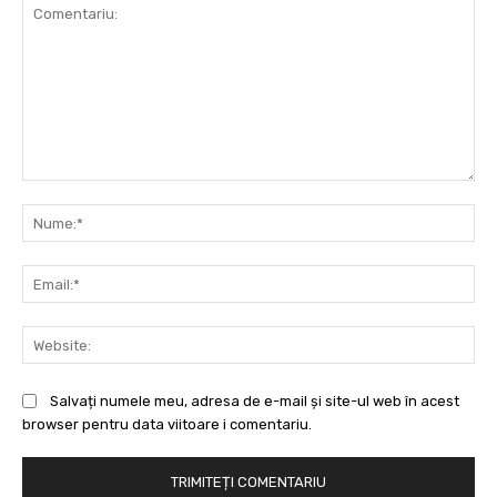
Comentariu:
Nu
Ema
Web
Salvați numele meu, adresa de e-mail și site-ul web în acest
browser pentru data viitoare i comentariu.