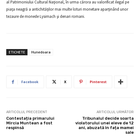
al Patrimoniului Cultural Naţional, în urma cărora au valorificat ilegal pe
piaţa neagră a antichităţilor mai multe loturi monetare aparţinând unor
tezaure de monede Lysimach şi denari romani.
ETICHETE
Hunedoara
Facebook
X
Pinterest
ARTICOLUL PRECEDENT
ARTICOLUL URMĂTOR
Contestația primarului
Tribunalul decide soarta
Mircia Muntean a fost
violatorului unei eleve de 12
respinsă
ani, abuzată în fața mamei
sale