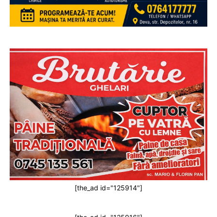
[the_ad id="125914"]