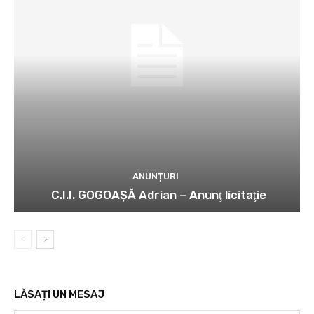
ANUNȚURI
C.I.I. GOGOAŞĂ Adrian – Anunţ licitaţie
LĂSAȚI UN MESAJ