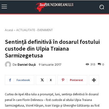
Acasă
ACTUALITATE - EVENIMENT
Sentință definitivă în dosarul fostului
custode din Ulpia Traiana
Sarmizegetusa
De
Daniel Guţă
313
0
9 Ianuarie 2017
Facebook
X
Pinterest
Curtea de Apel Alba Iulia a pronunţat, luni, sentinţa definitivă în dosarul
penal în care Florin Delinescu – fost custode al sitului Ulpia Traiana
Sarmizegetusa, Viorel Hârşan, Ioan Varga şi Gheorghe Gătăianţu au fost