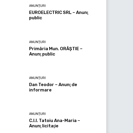
ANUNȚURI
EUROELECTRIC SRL – Anunţ
public
ANUNȚURI
Primăria Mun. ORĂȘTIE –
Anunţ public
ANUNȚURI
Dan Teodor – Anunţ de
informare
ANUNȚURI
C.I.I. Tatoiu Ana-Maria –
Anunţ licitaţie