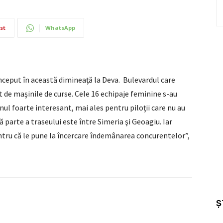
st
WhatsApp
început în această dimineaţă la Deva. Bulevardul care
 de maşinile de curse. Cele 16 echipaje feminine s-au
nul foarte interesant, mai ales pentru piloţii care nu au
 parte a traseului este între Simeria şi Geoagiu. Iar
entru că le pune la încercare îndemânarea concurentelor”,
Ș