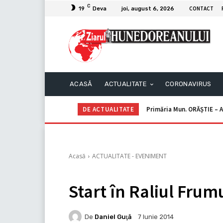
C
CONTACT
19
Deva
joi, august 6, 2026
ACASĂ
ACTUALITATE
CORONAVIRUS
DE ACTUALITATE
Primăria Mun. ORĂȘTIE – A
Dan Teodor – Anunţ de
Acasă
ACTUALITATE - EVENIMENT
Start în Raliul Frum
De
Daniel Guţă
7 Iunie 2014