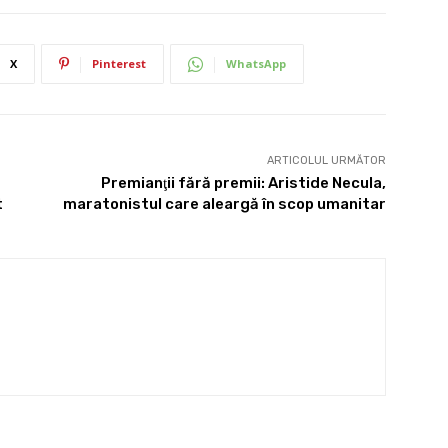
X
Pinterest
WhatsApp
ARTICOLUL URMĂTOR
Premianţii fără premii: Aristide Necula,
t
maratonistul care aleargă în scop umanitar