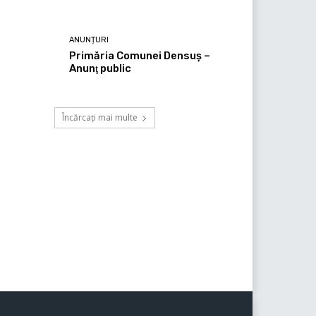
ANUNȚURI
Primăria Comunei Densuş –
Anunţ public
Încărcați mai multe