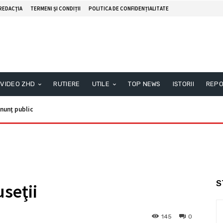
REDACŢIA
TERMENI ȘI CONDIȚII
POLITICA DE CONFIDENȚIALITATE
VIDEO ZHD
RUTIERE
UTILE
TOP NEWS
ISTORII
REPO
nunţ public
 informare
S
useţii
145
0