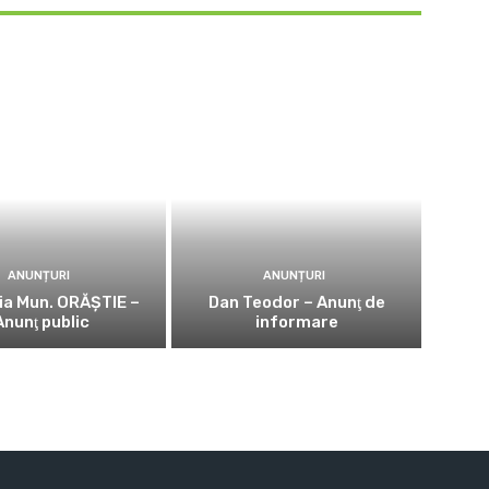
ANUNȚURI
ANUNȚURI
ia Mun. ORĂȘTIE –
Dan Teodor – Anunţ de
Anunţ public
informare