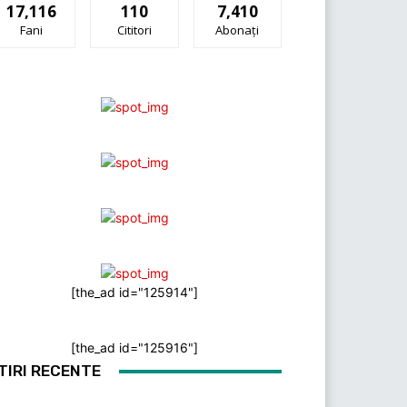
17,116
110
7,410
Fani
Cititori
Abonați
[the_ad id="125914"]
[the_ad id="125916"]
TIRI RECENTE