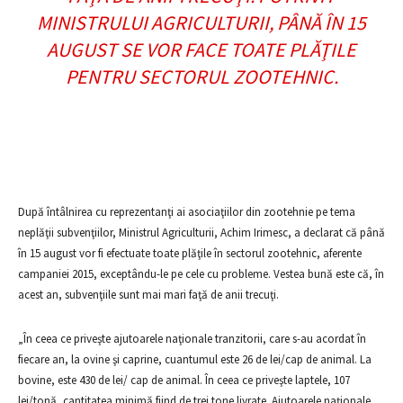
MINISTRULUI AGRICULTURII, PÂNĂ ÎN 15
AUGUST SE VOR FACE TOATE PLĂŢILE
PENTRU SECTORUL ZOOTEHNIC.
După întâlnirea cu reprezentanţi ai asociaţiilor din zootehnie pe tema
neplăţii subvenţiilor, Ministrul Agriculturii, Achim Irimesc, a declarat că până
în 15 august vor fi efectuate toate plăţile în sectorul zootehnic, aferente
campaniei 2015, exceptându-le pe cele cu probleme. Vestea bună este că, în
acest an, subvenţiile sunt mai mari faţă de anii trecuţi.
„În ceea ce priveşte ajutoarele naţionale tranzitorii, care s-au acordat în
fiecare an, la ovine şi caprine, cuantumul este 26 de lei/cap de animal. La
bovine, este 430 de lei/ cap de animal. În ceea ce priveşte laptele, 107
lei/tonă, cantitatea minimă fiind de trei tone livrate. Ajutoarele naţionale