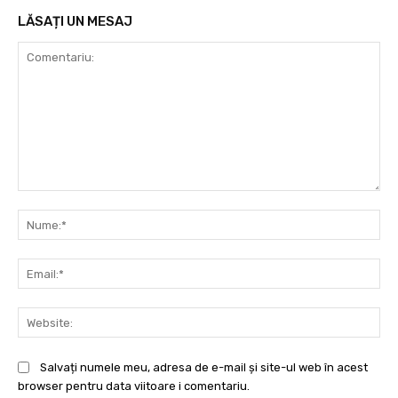
LĂSAȚI UN MESAJ
Comentariu:
Nu
Ema
Web
Salvați numele meu, adresa de e-mail și site-ul web în acest
browser pentru data viitoare i comentariu.