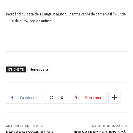
Începând cu data de 11 august ajutorul pentru vacile de carne va fi în jur de
1.300 de euro/ cap de animal.
ETICHETE
Hunedoara
Facebook
X
Pinterest
ARTICOLUL PRECEDENT
ARTICOLUL URMĂTOR
Bani de la Consiliul Local
NOUA ATRACŢIE TURISTICĂ: