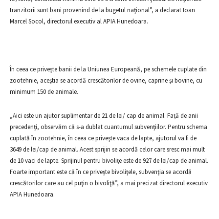
tranzitorii sunt bani provenind de la bugetul naţional”, a declarat Ioan
Marcel Socol, directorul executiv al APIA Hunedoara.
În ceea ce priveşte banii de la Uniunea Europeană, pe schemele cuplate din
zootehnie, aceştia se acordă crescătorilor de ovine, caprine şi bovine, cu
minimum 150 de animale.
„Aici este un ajutor suplimentar de 21 de lei/ cap de animal. Faţă de anii
precedenţi, observăm că s-a dublat cuantumul subvenţiilor. Pentru schema
cuplată în zootehnie, în ceea ce priveşte vaca de lapte, ajutorul va fi de
3649 de lei/cap de animal. Acest sprijin se acordă celor care sresc mai mult
de 10 vaci de lapte. Sprijinul pentru bivoliţe este de 927 de lei/cap de animal.
Foarte important este că în ce priveşte bivoliţele, subvenţia se acordă
crescătorilor care au cel puţin o bivoliţă”, a mai precizat directorul executiv
APIA Hunedoara.