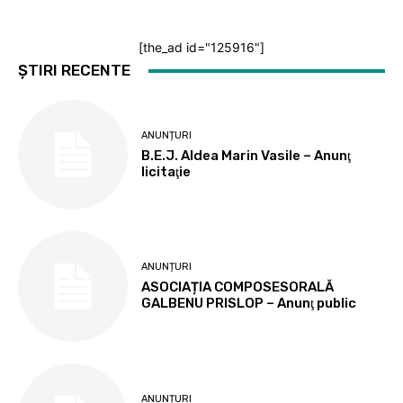
[the_ad id="125916"]
ȘTIRI RECENTE
ANUNȚURI
B.E.J. Aldea Marin Vasile – Anunţ
licitaţie
ANUNȚURI
ASOCIAȚIA COMPOSESORALĂ
GALBENU PRISLOP – Anunţ public
ANUNȚURI