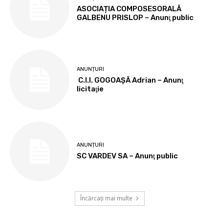
ASOCIAȚIA COMPOSESORALĂ
GALBENU PRISLOP – Anunţ public
ANUNȚURI
C.I.I. GOGOAŞĂ Adrian – Anunţ
licitaţie
ANUNȚURI
SC VARDEV SA – Anunţ public
Încărcați mai multe