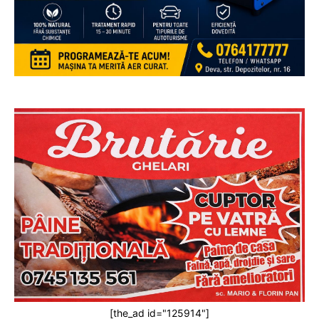
[the_ad id="125914"]