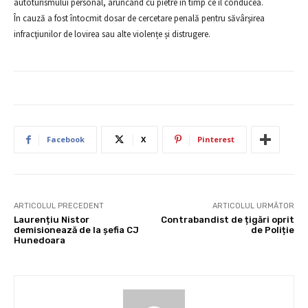
autoturismului personal, aruncând cu pietre în timp ce îl conducea.
În cauză a fost întocmit dosar de cercetare penală pentru săvârşirea
infracţiunilor de lovirea sau alte violențe și distrugere.
Facebook
X
Pinterest
ARTICOLUL PRECEDENT
ARTICOLUL URMĂTOR
Laurențiu Nistor
Contrabandist de țigări oprit
demisionează de la șefia CJ
de Poliție
Hunedoara