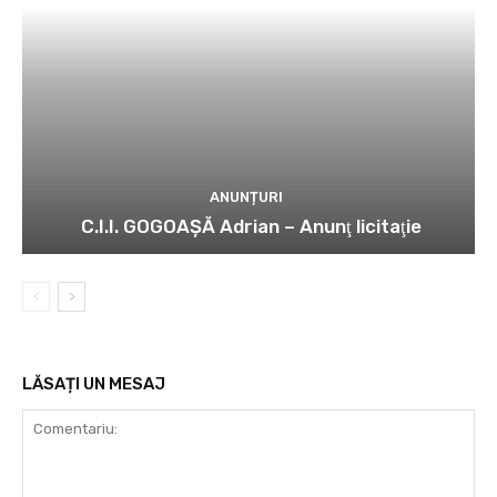
ANUNȚURI
C.I.I. GOGOAŞĂ Adrian – Anunţ licitaţie
LĂSAȚI UN MESAJ