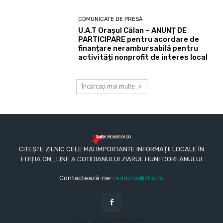
COMUNICATE DE PRESĂ
U.A.T Orașul Călan – ANUNȚ DE
PARTICIPARE pentru acordare de
finanțare nerambursabilă pentru
activități nonprofit de interes local
Încărcați mai multe
CITEȘTE ZILNIC CELE MAI IMPORTANTE INFORMAȚII LOCALE ÎN
EDIȚIA ON_LINE A COTIDIANULUI ZIARUL HUNEDOREANULUI
Contactează-ne:
redactia@zhd.ro
[the_ad id="120597"]