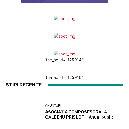
[the_ad id="125914"]
[the_ad id="125916"]
ȘTIRI RECENTE
ANUNȚURI
ASOCIAȚIA COMPOSESORALĂ
GALBENU PRISLOP – Anunţ public