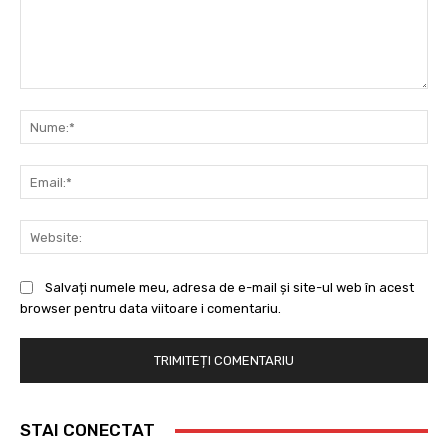
Comentariu:
Nu
Ema
Web
Salvați numele meu, adresa de e-mail și site-ul web în acest
browser pentru data viitoare i comentariu.
STAI CONECTAT