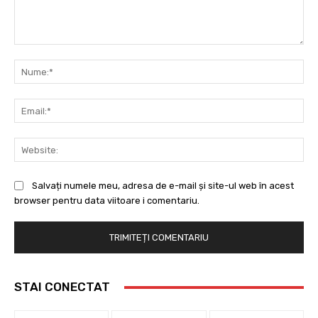
Comentariu:
Nu
Ema
Web
Salvați numele meu, adresa de e-mail și site-ul web în acest
browser pentru data viitoare i comentariu.
STAI CONECTAT