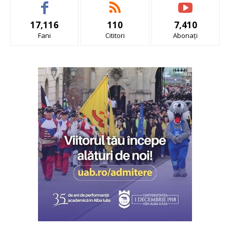
17,116
110
7,410
Fani
Cititori
Abonați