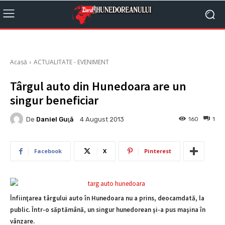
Acasă
ACTUALITATE - EVENIMENT
Târgul auto din Hunedoara are un
singur beneficiar
De
Daniel Guţă
160
1
4 August 2013
Facebook
X
Pinterest
Înfiinţarea târgului auto în Hunedoara nu a prins, deocamdată, la
public. Într-o săptămână, un singur hunedorean şi-a pus maşina în
vânzare.