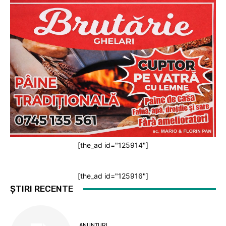
[the_ad id="125914"]
[the_ad id="125916"]
ȘTIRI RECENTE
ANUNȚURI