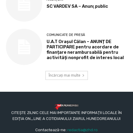
SC VARDEV SA – Anunţ public
COMUNICATE DE PRESĂ
U.A.T Orașul Călan – ANUNȚ DE
PARTICIPARE pentru acordare de
finanțare nerambursabilă pentru
activități nonprofit de interes local
Încărcați mai multe
CITEȘTE ZILNIC CELE MAI IMPORTANTE INFORMAȚII LOCALE ÎN
EDIȚIA ON_LINE A COTIDIANULUI ZIARUL HUNEDOREANULUI
Contactează-ne:
redactia@zhd.ro