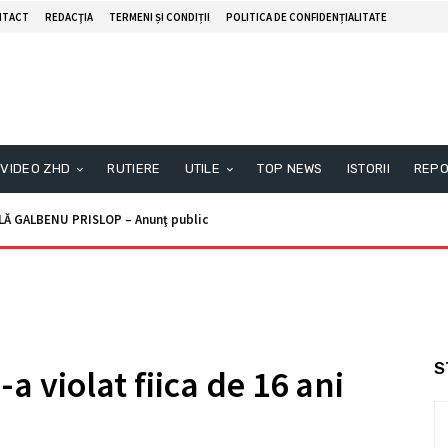
NTACT
REDACŢIA
TERMENI ȘI CONDIȚII
POLITICA DE CONFIDENȚIALITATE
VIDEO ZHD
RUTIERE
UTILE
TOP NEWS
ISTORII
REPO
 GALBENU PRISLOP – Anunţ public
Anunţ licitaţie
S
-a violat fiica de 16 ani