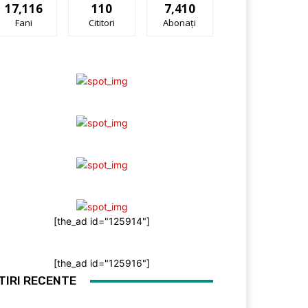
17,116
110
7,410
Fani
Cititori
Abonați
[the_ad id="125914"]
[the_ad id="125916"]
TIRI RECENTE