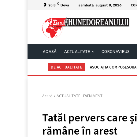
C
CO
20.8
Deva
sâmbătă, august 8, 2026
ACASĂ
ACTUALITATE
CORONAVIRUS
DE ACTUALITATE
ASOCIAȚIA COMPOSESORALĂ
C.I.I. GOGOAŞĂ Adrian – 
Acasă
ACTUALITATE - EVENIMENT
Tatăl pervers care și
rămâne în arest