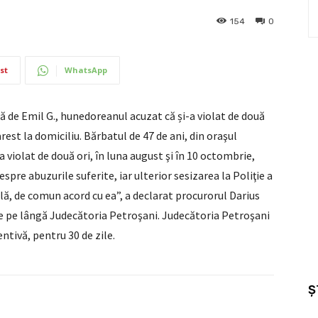
154
0
st
WhatsApp
 de Emil G., hunedoreanul acuzat că și-a violat de două
 arest la domiciliu. Bărbatul de 47 de ani, din oraşul
a violat de două ori, în luna august şi în 10 octombrie,
espre abuzurile suferite, iar ulterior sesizarea la Poliţie a
ală, de comun acord cu ea”, a declarat procurorul Darius
e pe lângă Judecătoria Petroşani. Judecătoria Petroşani
ntivă, pentru 30 de zile.
Ș