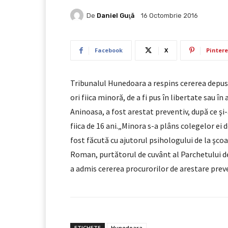
De
Daniel Guţă
16 Octombrie 2016
Facebook
X
Pintere
Tribunalul Hunedoara a respins cererea depusă
ori fiica minoră, de a fi pus în libertate sau în
Aninoasa, a fost arestat preventiv, după ce şi-
fiica de 16 ani.„Minora s-a plâns colegelor ei d
fost făcută cu ajutorul psihologului de la şco
Roman, purtătorul de cuvânt al Parchetului d
a admis cererea procurorilor de arestare preve
ETICHETE
Hunedoara