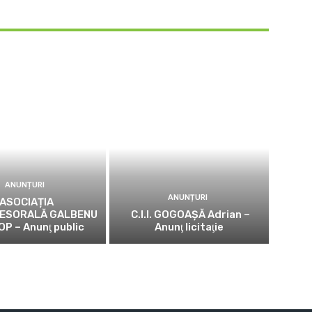
ANUNȚURI
ANUNȚURI
ASOCIAȚIA
ESORALĂ GALBENU
C.I.I. GOGOAŞĂ Adrian –
OP – Anunţ public
Anunţ licitaţie