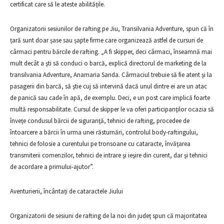
certificat care să le ateste abilitățile.
Organizatorii sesiunilor de rafting pe Jiu, Transilvania Adventure, spun că în
țară sunt doar șase sau șapte firme care organizează astfel de cursuri de
cârmaci pentru bărcile de rafting. „A fi skipper, deci cârmaci, înseamnă mai
mult decât a şti să conduci o barcă, explică directorul de marketing de la
transilvania Adventure, Anamaria Sanda. Cârmaciul trebuie să fie atent şi la
pasagerii din barcă, să ştie cuj să intervină dacă unul dintre ei are un atac
de panică sau cade în apă, de exemplu. Deci, e un post care implică foarte
multă responsabilitate. Cursul de skipper le va oferi participanţilor ocazia să
înveţe condusul bărcii de siguranţă, tehnici de rafting, procedee de
întoarcere a bărcii în urma unei răsturnări, controlul body-raftingului,
tehnici de folosie a curentului pe tronsoane cu cataracte, învăţarea
transmiterii comenzilor, tehnici de intrare şi ieşire din curent, dar şi tehnici
de acordare a primului-ajutor”.
Aventurierii, încântați de cataractele Jiului
Organizatorii de sesiuni de rafting de la noi din judeţ spun că majoritatea