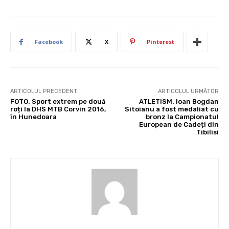
Facebook
X
Pinterest
ARTICOLUL PRECEDENT
ARTICOLUL URMĂTOR
FOTO. Sport extrem pe două
ATLETISM. Ioan Bogdan
roți la DHS MTB Corvin 2016,
Sitoianu a fost medaliat cu
în Hunedoara
bronz la Campionatul
European de Cadeți din
Tibilisi