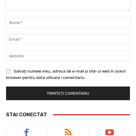
Comentariu:
Nu
Ema
Web
Salvați numele meu, adresa de e-mail și site-ul web în acest
browser pentru data viitoare i comentariu.
STAI CONECTAT