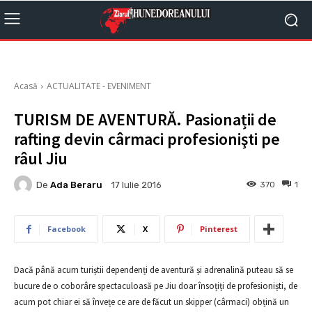
Acasă
ACTUALITATE - EVENIMENT
TURISM DE AVENTURĂ. Pasionații de
rafting devin cârmaci profesionişti pe
râul Jiu
De
Ada Beraru
370
1
17 Iulie 2016
Facebook
X
Pinterest
Dacă până acum turiștii dependenți de aventură și adrenalină puteau să se
bucure de o coborâre spectaculoasă pe Jiu doar însoțiți de profesioniști, de
acum pot chiar ei să învețe ce are de făcut un skipper (cârmaci) obțină un