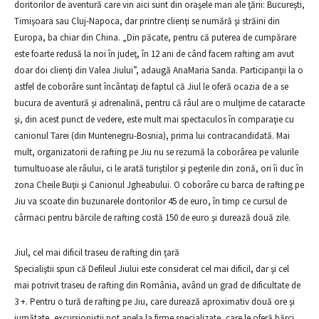
doritorilor de aventură care vin aici sunt din oraşele mari ale ţării: Bucureşti,
Timişoara sau Cluj-Napoca, dar printre clienţi se numără şi străini din
Europa, ba chiar din China. „Din păcate, pentru că puterea de cumpărare
este foarte redusă la noi în judeţ, în 12 ani de când facem rafting am avut
doar doi clienţi din Valea Jiului”, adaugă AnaMaria Sanda. Participanţii la o
astfel de coborâre sunt încântaţi de faptul că Jiul le oferă ocazia de a se
bucura de aventură şi adrenalină, pentru că râul are o mulţime de cataracte
şi, din acest punct de vedere, este mult mai spectaculos în comparaţie cu
canionul Tarei (din Muntenegru-Bosnia), prima lui contracandidată. Mai
mult, organizatorii de rafting pe Jiu nu se rezumă la coborârea pe valurile
tumultuoase ale râului, ci le arată turiştilor şi peşterile din zonă, ori îi duc în
zona Cheile Buţii şi Canionul Jgheabului. O coborâre cu barca de rafting pe
Jiu va scoate din buzunarele doritorilor 45 de euro, în timp ce cursul de
cârmaci pentru bărcile de rafting costă 150 de euro şi durează două zile.
Jiul, cel mai dificil traseu de rafting din ţară
Specialiştii spun că Defileul Jiului este considerat cel mai dificil, dar şi cel
mai potrivit traseu de rafting din România, având un grad de dificultate de
3 +. Pentru o tură de rafting pe Jiu, care durează aproximativ două ore şi
jumătate, excursioniştii pot apela la firme specializate, care le oferă bărci