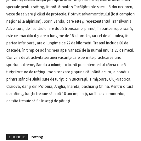
speciale pentru rafting, îmbrăcăminte şi încălţăminte specială din neopren,
veste de salvare şi căşti de protecţie. Potrivit salvamontistului (fost campion
naţional la alpinism), Sorin Sanda, care este şi reprezentantul Transilvania
Adventure, defileul Jiului are două tronsoane: primul, în partea superioară,
este cel mai dificil şi are o lungime de 18 kilometri, iar cel de-al doilea, în
partea inferioară, are o lungime de 22 de kilometri. Traseul include 80 de
cascade, în timp ce adâncimea apei variază de la numai unu la 20 de metri.
Convins de atractivitatea unei vacanţe care permite practicarea unor
sporturi extreme, Sanda a înfiinţat o firmă prin intermediul căreia oferă
turiştilor ture de rafting, monitorizate şi spune că, până acum, a condus
printre stâncile Jiului sute de turişti din Bucureşti, Timişoara, Cluj-Napoca,
Craiova, dar şi din Polonia, Anglia, Irlanda, bachiar și China. Pentru o tură
de rafting, turiştii trebuie să aibă 18 ani împliniţi, iar în cazul minorilor,
aceştia trebuie să fie însoţiţi de părinţi.
ETICHETE
rafting