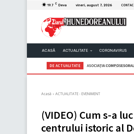
C
CONTAC
19.7
Deva
vineri, august 7, 2026
ACASĂ
ACTUALITATE
CORONAVIRUS
DE ACTUALITATE
C.I.I. GOGOAŞĂ Adrian – An
Acasă
ACTUALITATE - EVENIMENT
(VIDEO) Cum s-a lucr
centrului istoric al 