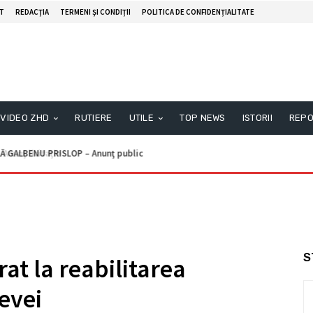
T
REDACŢIA
TERMENI ȘI CONDIȚII
POLITICA DE CONFIDENȚIALITATE
VIDEO ZHD
RUTIERE
UTILE
TOP NEWS
ISTORII
REPO
unţ licitaţie
S
at la reabilitarea
Devei