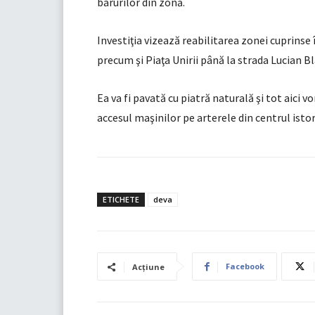
barurilor din zonă.
Investiţia vizează reabilitarea zonei cuprinse 
precum şi Piaţa Unirii până la strada Lucian B
Ea va fi pavată cu piatră naturală şi tot aici v
accesul maşinilor pe arterele din centrul istori
ETICHETE
deva
Facebook
Acțiune