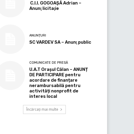
C.I.I. GOGOAŞĂ Adrian –
Anunţ licitaţie
ANUNȚURI
SC VARDEV SA – Anunţ public
COMUNICATE DE PRESĂ
U.A.T Orașul Călan – ANUNȚ
DE PARTICIPARE pentru
acordare de finanțare
nerambursabilă pentru
activități nonprofit de
interes local
Încărcați mai multe