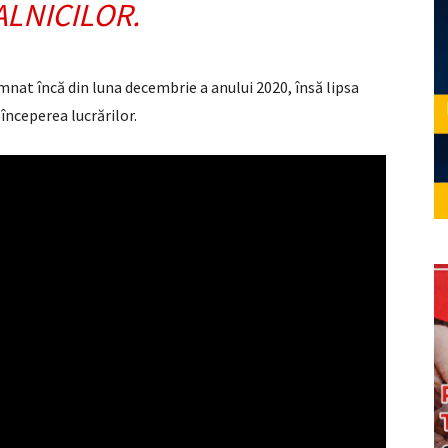
LNICILOR.
mnat încă din luna decembrie a anului 2020, însă lipsa
începerea lucrărilor.