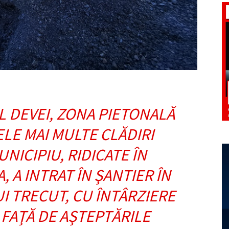
L DEVEI, ZONA PIETONALĂ
ELE MAI MULTE CLĂDIRI
UNICIPIU, RIDICATE ÎN
, A INTRAT ÎN ŞANTIER ÎN
UI TRECUT, CU ÎNTÂRZIERE
 FAŢĂ DE AŞTEPTĂRILE