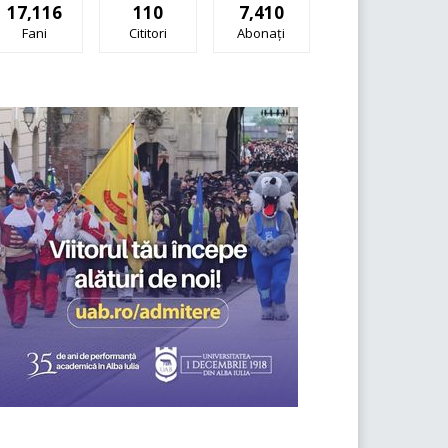
17,116
110
7,410
Fani
Cititori
Abonați