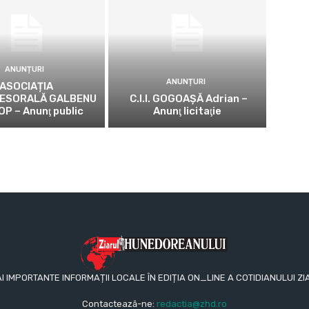
ANUNȚURI
ANUNȚURI
ASOCIAȚIA
ESORALĂ GALBENU
C.I.I. GOGOAŞĂ Adrian –
OP – Anunţ public
Anunţ licitaţie
AI IMPORTANTE INFORMAȚII LOCALE ÎN EDIȚIA ON_LINE A COTIDIANULUI
Contactează-ne:
redactia@zhd.ro