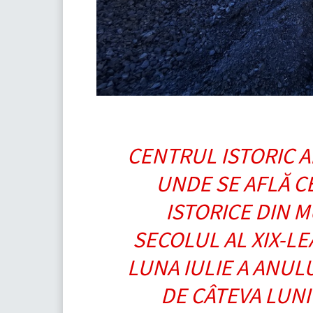
CENTRUL ISTORIC A
UNDE SE AFLĂ C
ISTORICE DIN M
SECOLUL AL XIX-LEA
LUNA IULIE A ANUL
DE CÂTEVA LUNI