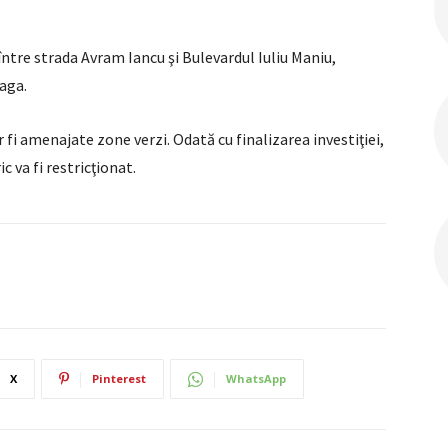
între strada Avram Iancu şi Bulevardul Iuliu Maniu,
laga.
or fi amenajate zone verzi. Odată cu finalizarea investiţiei,
c va fi restricţionat.
X
Pinterest
WhatsApp