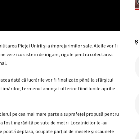
Ș
itarea Pieţei Unirii şi a împrejurimilor sale. Aleile vor fi
ne verzi cu sistem de irigare, rigole pentru colectarea
nal.
cea dată că lucrările vor fi finalizate până la sfârşitul
stimărilor, termenul anunţat ulterior fiind lunile aprilie –
ntierul pe cea mai mare parte a suprafeţei propusă pentru
 a fost îngrădită pe sute de metri. Localnicilor le-au
e poată deplasa, ocupate parţial de mesele şi scaunele