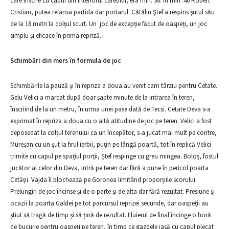
care înscrie cu capul din interiorul careului, era min. 36. În min .40 Robert
Cristian, putea relansa partida dar portarul Cătălin Ştef a respins şutul său
de la 18 metri la colţul scurt. Un joc de excepție făcut de oaspeți, un joc
simplu și eficace în prima repriză.
Schimbări din mers în formula de joc
Schimbările la pauză și în repriza a doua au venit cam târziu pentru Cetate.
Gelu Velici a marcat după doar şapte minute de la intrarea în teren,
înscriind de la un metru, în urma unei pase dată de Tecsi. Cetate Deva s-a
exprimat în repriza a doua cu o altă atitudine de joc pe teren. Velici a fost
deposedat la colțul terenului ca un începător, s-a jucat mai mult pe contre,
Mureșan cu un șut la firul ierbii, puțin pe lângă poartă, tot în replică Velici
trimite cu capul pe spațiul porții, Ștef respinge cu greu mingea. Boloș, fostul
jucător al celor din Deva, intră pe teren dar fără a pune în pericol poarta
Cetății. Vajda îl blochează pe Goronea limitând proporțiile scorului.
Prelungiri de joc încinse și de o parte și de alta dar fără rezultat. Presiune și
ocazii la poarta Galdei pe tot parcursul reprizei secunde, dar oaspeții au
știut să tragă de timp și să țină de rezultat. Fluierul de final încinge o horă
de bucurie pentru oaspeți pe teren, în timp ce gazdele iasă cu capul plecat