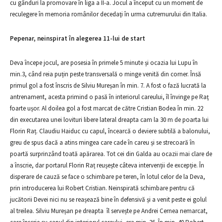
cu gânduri la promovare în liga a II-a. Jocul a început cu un moment de
reculegere în memoria românilor decedaţi în urma cutremurului din Italia.
Pepenar, neinspirat în alegerea 11-lui de start
Deva începe jocul, are posesia în primele 5 minute și ocazia lui Lupu în
min.3, când reia puțin peste transversală o minge venită din corner. Însă
primul gol a fost înscris de Silviu Mureșan în min. 7. A fost o fază lucrată la
antrenament, acesta primind o pasă în interiorul careului, îl învinge pe Raţ
foarte ușor. Al doilea gol a fost marcat de către Cristian Bodea în min. 22
din executarea unei lovituri libere lateral dreapta cam la 30 m de poarta lui
Florin Raț. Claudiu Haiduc cu capul, încearcă o deviere subtilă a balonului,
greu de spus dacă a atins mingea care cade în careu și se strecoară în
poartă surprinzând toată apărarea. Tot cei din Galda au ocazii mai clare de
a înscrie, dar portarul Florin Raț reușește câteva intervenții de excepție. În
disperare de cauză se face o schimbare pe teren, în lotul celor de la Deva,
prin introducerea lui Robert Cristian. Neinspirată schimbare pentru că
jucătorii Devei nici nu se reașează bine în defensivă și a venit peste ei golul
al treilea. Silviu Mureșan pe dreapta îl servește pe Andrei Cernea nemarcat,