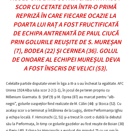
SCOR CU CETATE DEVA ÎNTR-O PRIMĂ
REPRIZĂ ÎN CARE FIECARE OCAZIE LA
POARTA LUI RAȚ A FOST FRUCTIFICATĂ
DE ECHIPA ANTRENATĂ DE PAUL CIUCĂ
PRIN GOLURILE REUȘITE DE S. MUREȘAN
(7), BODEA (22) ȘI CERNEA (36). GOLUL
DE ONOARE AL ECHIPEI MUREȘUL DEVA
A FOST ÎNSCRIS DE VELICI (53).
Celelalte partide disputate vineri în liga a III-a s-au încheiat la egalitate. AFC
Unirea 1924 Alba Iulia scor 2-2 (1-1), în jocul de pe teren propriu cu
Millenium Giarmata. B. Ștef (9) și M. Oprea (87) au marcat pentru “alb-
negrii”, golurile oaspeților fiind realizate de M. Călin (44) și Stoica (52). Cu
același scor s-a terminat și întâlnirea de la Lugoj, dintre Performanța Ighiu
și echipa locală. F. Himcinschi (2, 51) și-a trecut în cont o dublă la debutul
său la Performața, în timp ce golurile gazdelor au fost reușite de Boian (30)
și Perju (40). Echipa lui Himcinschi a evoluat din minutul 75 cu un om în