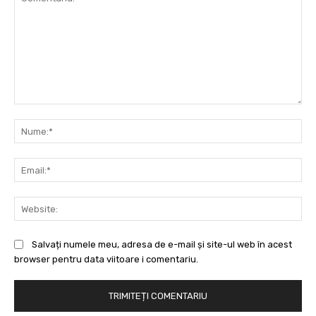
Comentariu:
Nu
Ema
Web
Salvați numele meu, adresa de e-mail și site-ul web în acest
browser pentru data viitoare i comentariu.