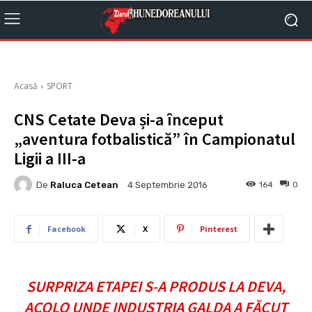
Acasă
SPORT
CNS Cetate Deva și-a început
„aventura fotbalistică” în Campionatul
Ligii a III-a
De
Raluca Cetean
164
0
4 Septembrie 2016
Facebook
X
Pinterest
SURPRIZA ETAPEI S-A PRODUS LA DEVA,
ACOLO UNDE INDUSTRIA GALDA A FĂCUT