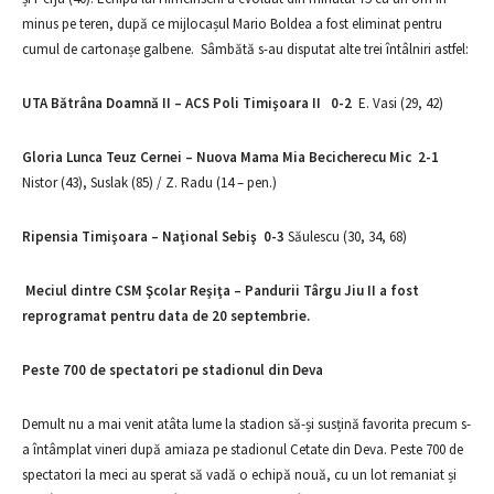
minus pe teren, după ce mijlocașul Mario Boldea a fost eliminat pentru
cumul de cartonașe galbene. Sâmbătă s-au disputat alte trei întâlniri astfel:
UTA Bătrâna Doamnă II – ACS Poli Timişoara II 0-2
E. Vasi (29, 42)
Gloria Lunca Teuz Cernei – Nuova Mama Mia Becicherecu Mic 2-1
Nistor (43), Suslak (85) / Z. Radu (14 – pen.)
Ripensia Timişoara – Naţional Sebiş 0-3
Săulescu (30, 34, 68)
Meciul dintre CSM Şcolar Reşiţa – Pandurii Târgu Jiu II a fost
reprogramat pentru data de 20 septembrie.
Peste 700 de spectatori pe stadionul din Deva
Demult nu a mai venit atâta lume la stadion să-și susțină favorita precum s-
a întâmplat vineri după amiaza pe stadionul Cetate din Deva. Peste 700 de
spectatori la meci au sperat să vadă o echipă nouă, cu un lot remaniat și