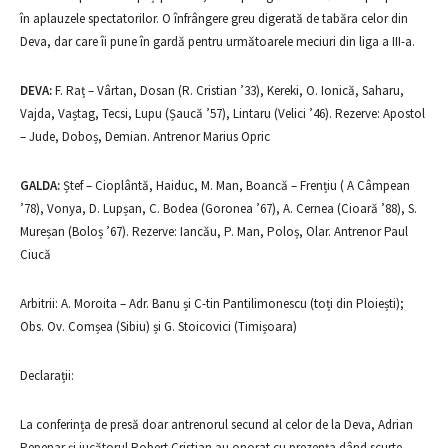
în aplauzele spectatorilor. O înfrângere greu digerată de tabăra celor din
Deva, dar care îi pune în gardă pentru următoarele meciuri din liga a III-a.
DEVA:
F. Raț – Vârtan, Dosan (R. Cristian ’33), Kereki, O. Ionică, Saharu,
Vajda, Vaștag, Tecsi, Lupu (Șaucă ’57), Lintaru (Velici ’46). Rezerve: Apostol
– Jude, Doboș, Demian. Antrenor Marius Opric
GALDA:
Ștef – Cioplântă, Haiduc, M. Man, Boancă – Frențiu ( A Câmpean
’78), Vonya, D. Lupșan, C. Bodea (Goronea ’67), A. Cernea (Cioară ’88), S.
Mureșan (Boloș ’67). Rezerve: Iancău, P. Man, Poloș, Olar. Antrenor Paul
Ciucă
Arbitrii: A. Moroita – Adr. Banu și C-tin Pantilimonescu (toți din Ploiești);
Obs. Ov. Comșea (Sibiu) și G. Stoicovici (Timișoara)
Declarații:
La conferința de presă doar antrenorul secund al celor de la Deva, Adrian
Pepenar și jucătorul Robert Cristian au onorat cu prezența dând scurte