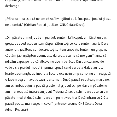
declarații:
„Părerea mea este că ne-am văzut învingători de la începutul jocului și asta
ne-a costat.” (Cristian Robert jucător- CNS Cetate Deva).
„Din păcate primul joc l-am pierdut, suntem la început, am făcut un pas
greșit, de acest eșec suntem răspunzători toți cei care suntem aici la Deva,
antrenori, jucători, conducere, toți suntem vinovați. Suntem un grup, nu
căutăm țapi ispășitori acum, este dureros, acuma să mergem înainte să
ridicăm capul pentru că altceva nu avem de făcut. Din punctul meu de
vedere s-a pierdut meciul în prima repriză când cei de la Galda au fost
foarte oportuniști, au înscris la fiecare ocazie în timp ce noi nu am reușit să
o facem deși am avut ocazii foarte mari. După pauză se putea și mai bine,
am schimbat puțin la pauză și sistemul și jocul echipei dar din păcate nu
am mai reușit să întoarcem jocul. Trebuia să fac o schimbare pe teren din
păcate imediat după schimbare am primit vreo trei. Dacă intram cu 2-0 la
pauză poate, mai reușeam ceva.” (antrenor secund CNS Cetate Deva
Adrian Pepenar)