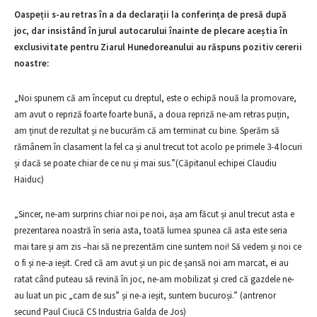
Oaspeții s-au retras în a da declarații la conferința de presă după
joc, dar insistând în jurul autocarului înainte de plecare aceștia în
exclusivitate pentru Ziarul Hunedoreanului au răspuns pozitiv cererii
noastre:
„Noi spunem că am început cu dreptul, este o echipă nouă la promovare,
am avut o repriză foarte foarte bună, a doua repriză ne-am retras puțin,
am ținut de rezultat și ne bucurăm că am terminat cu bine. Sperăm să
rămânem în clasament la fel ca și anul trecut tot acolo pe primele 3-4 locuri
și dacă se poate chiar de ce nu și mai sus.”(Căpitanul echipei Claudiu
Haiduc)
„Sincer, ne-am surprins chiar noi pe noi, așa am făcut și anul trecut asta e
prezentarea noastră în seria asta, toată lumea spunea că asta este seria
mai tare și am zis –hai să ne prezentăm cine suntem noi! Să vedem și noi ce
o fi și ne-a ieșit. Cred că am avut și un pic de șansă noi am marcat, ei au
ratat când puteau să revină în joc, ne-am mobilizat și cred că gazdele ne-
au luat un pic „cam de sus” și ne-a ieșit, suntem bucuroși.” (antrenor
secund Paul Ciucă CS Industria Galda de Jos)