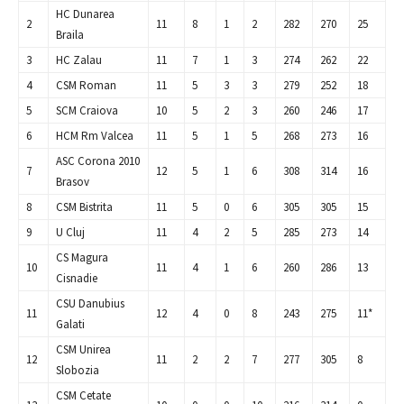
HC Dunarea
2
11
8
1
2
282
270
25
Braila
3
HC Zalau
11
7
1
3
274
262
22
4
CSM Roman
11
5
3
3
279
252
18
5
SCM Craiova
10
5
2
3
260
246
17
6
HCM Rm Valcea
11
5
1
5
268
273
16
ASC Corona 2010
7
12
5
1
6
308
314
16
Brasov
8
CSM Bistrita
11
5
0
6
305
305
15
9
U Cluj
11
4
2
5
285
273
14
CS Magura
10
11
4
1
6
260
286
13
Cisnadie
CSU Danubius
11
12
4
0
8
243
275
11*
Galati
CSM Unirea
12
11
2
2
7
277
305
8
Slobozia
CSM Cetate