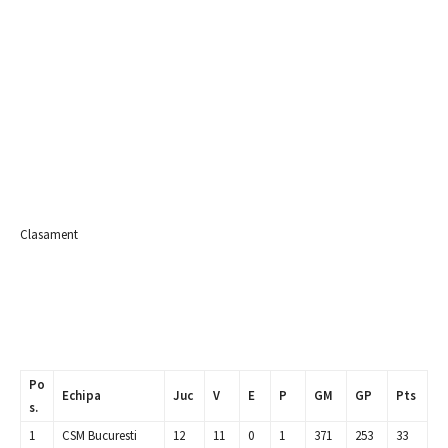
Clasament
Po
Echipa
Juc
V
E
P
GM
GP
Pts
s.
1
CSM Bucuresti
12
11
0
1
371
253
33