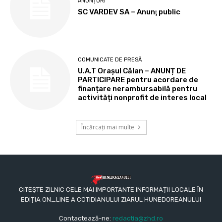
ANUNȚURI
SC VARDEV SA – Anunţ public
COMUNICATE DE PRESĂ
U.A.T Orașul Călan – ANUNȚ DE
PARTICIPARE pentru acordare de
finanțare nerambursabilă pentru
activități nonprofit de interes local
Încărcați mai multe
CITEȘTE ZILNIC CELE MAI IMPORTANTE INFORMAȚII LOCALE ÎN
EDIȚIA ON_LINE A COTIDIANULUI ZIARUL HUNEDOREANULUI
Contactează-ne:
redactia@zhd.ro