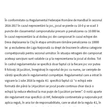
În conformitate cu Regulamentul Federaţiei Române de Handbal în sezonul
2016-2017 în cazul neprezentării la joc, jocul se pierde cu 10-0 şi se scad 3
puncte din clasamentul campionatului precum şi penalizarea cu 10.000 lei.
În cazul neprezentării la al doilea joc din campionat în cazul echipei din
Deva deplasarea la Cluj în etapa următoare rămâne penalizarea cu 10000
lei şi excluderea din Liga Naţională cu drept de înscriere în ultima categorie
competiţională pentru sezonul următor. În situaţia retragerii din campionat
aceleaşi sancţiuni sunt valabile ca şi la neprezentarea la jocul al doilea. Tot
în cadrul regulamentului se specifică doar faptul că la fiecare joc vor putea
fi folosiţi 16 jucători, înregistraţi în raportul de joc cu nume, iar cerinţele de
vârstă specificate în regulamentul competiţiei. Regulamentul care a intrat în
vigoare la 1 iulie 2016 la regula 4:1 specifică faptul că “o echipă este
formată din până la 14 jucători iar jocul poate continua chiar dacă o
echipă îşi reduce efectivul la mai puţin de 5 jucători pe teren”. O notă aparte
din regulament mai specifică că IHF, federaţiile continentale şi naţionale pot
aplica reguli, în aria lor de responsabilitate, care se abat de la regula 4:1, în