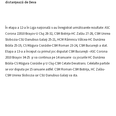
distanţează de Deva
În etapa a 12-a în Liga naţională s-au înregistrat următoarele rezultate: ASC
Corona 22010 Braşov-U Cluj 28-32, CSM Bistriţa-HC Zalău 27-28, CSM Unirea
Slobozia-CSU Danubius Galaţi 25-21, HCM Râmnicu Vâlcea-HC Dunărea
Brăila 25-19, CS Măgura Cisnădie-CSM Roman 23-24, CSM Bucureşti a stat.
Etapa a 13-a a început cu primul joc disputat CSM Bucureşti –ASC Corona
2010 Braşov 34-25 şi va continua pe 14 ianuarie cu jocurile HC Dunărea
Brăila-CS Măgura Cisnădie şi U Cluj-CSM Cetate Devatrans. Celelalte partide
se vor disputa pe 15 ianuarie astfel: CSM Roman-CSM Bistriţa, HC Zalău-
CSM Unirea Slobozia iar CSU Danubius Galaţi va sta.