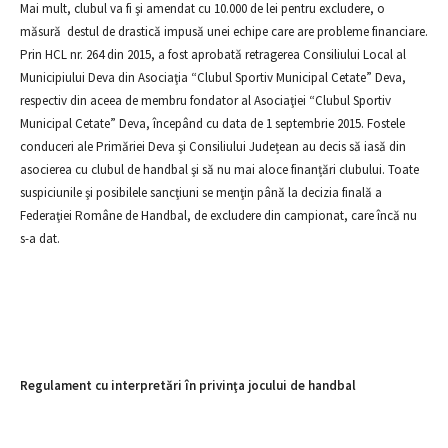
Mai mult, clubul va fi şi amendat cu 10.000 de lei pentru excludere, o
măsură destul de drastică impusă unei echipe care are probleme financiare.
Prin HCL nr. 264 din 2015, a fost aprobată retragerea Consiliului Local al
Municipiului Deva din Asociaţia “Clubul Sportiv Municipal Cetate” Deva,
respectiv din aceea de membru fondator al Asociaţiei “Clubul Sportiv
Municipal Cetate” Deva, începând cu data de 1 septembrie 2015. Fostele
conduceri ale Primăriei Deva şi Consiliului Județean au decis să iasă din
asocierea cu clubul de handbal şi să nu mai aloce finanțări clubului. Toate
suspiciunile şi posibilele sancţiuni se menţin până la decizia finală a
Federaţiei Române de Handbal, de excludere din campionat, care încă nu
s-a dat.
Regulament cu interpretări în privinţa jocului de handbal