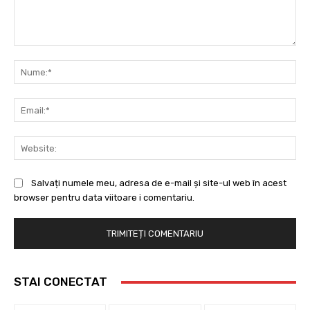
Comentariu:
Nu
Ema
Web
Salvați numele meu, adresa de e-mail și site-ul web în acest
browser pentru data viitoare i comentariu.
STAI CONECTAT