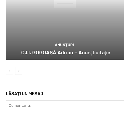
ANUNȚURI
C.I.I. GOGOAŞĂ Adrian – Anunţ licitaţie
LĂSAȚI UN MESAJ