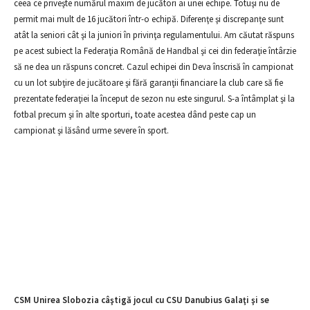
ceea ce priveşte numărul maxim de jucători ai unei echipe. Totuşi nu de
permit mai mult de 16 jucători într-o echipă. Diferenţe şi discrepanţe sunt
atât la seniori cât şi la juniori în privinţa regulamentului. Am căutat răspuns
pe acest subiect la Federaţia Română de Handbal şi cei din federaţie întârzie
să ne dea un răspuns concret. Cazul echipei din Deva înscrisă în campionat
cu un lot subţire de jucătoare şi fără garanţii financiare la club care să fie
prezentate federaţiei la început de sezon nu este singurul. S-a întâmplat şi la
fotbal precum şi în alte sporturi, toate acestea dând peste cap un
campionat şi lăsând urme severe în sport.
CSM Unirea Slobozia câştigă jocul cu CSU Danubius Galaţi şi se