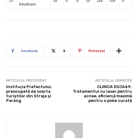
13
10
0
0
10
216
314
0
Devatrans
Facebook
X
Pinterest
ARTICOLUL PRECEDENT
ARTICOLUL URMĂTOR
Instituţia Prefectului,
CLINICA DOJA49:
preocupată de soarta
Tratamentul cu laser pentru
turiştilor din Straja şi
acnee, eficienţă maximă
Parâng
pentru o piele curată