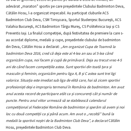
adevărat „maraton” sportiv pe care președintele Clubului Badminton Deva,
Cătălin Hosu, l-a organizat impecabil. Au participat cluburile ACS
Badminton Club Deva, CSM Timişoara, Sportul Studenţesc Bucureşti, ACS
Valahia Bucureşti, ACS Badminton Târgu Mureş, CS Politehnica Iaşi și CS
Preventis Iaşi. La finalul competiției, după festivitatea de premiere la care s-
au acordat diplome, medalii și cupe, președintele clubului de badminton
din Deva, Cătălin Hosu a declarat:
„Am organizat Cupa de Toamnă la
badminton Deva 2016, cred că deja este al 4-lea an sau al 5-lea când
organizăm cupa, noi facem și cupă de primăvară. Deja au trecut vreo 4-5
ani de când facem competițiile astea. Sunt sportivi din toată țara și
masculin și feminin, organizăm pentru liga A, B și C astea sunt trei ligi
valorice. Situația este imediat sub liga de elită care, hai să zicem sportivi
profesioniști deși e impropriu termenul în România de badminton. Am avut
anul acesta record de participare atât ca și concurenți cât și număr de
puncte. Pentru anul viitor urmează să se stabilească calendarul
competițional al Federației Române de badminton și sperăm să avem și noi
loc cu două competiții ca și până acum. Am avut o „recoltă” bună la
medalii la sportivii noștri de la Badminton Club Deva”, a declarat
Cătălin
Hosu, președintele Badminton Club Deva.