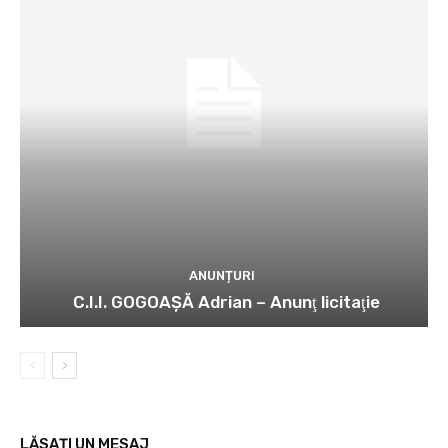
ANUNȚURI
C.I.I. GOGOAŞĂ Adrian – Anunţ licitaţie
LĂSAȚI UN MESAJ