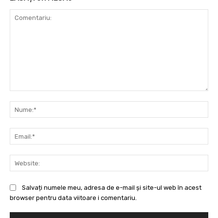
Comentariu:
Nu
Ema
Web
Salvați numele meu, adresa de e-mail și site-ul web în acest
browser pentru data viitoare i comentariu.