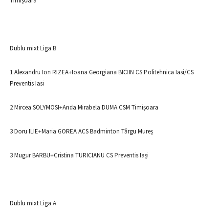
Timișoara
Dublu mixt Liga B
1 Alexandru Ion RIZEA+Ioana Georgiana BICIIN CS Politehnica Iasi/CS
Preventis Iasi
2 Mircea SOLYMOSI+Anda Mirabela DUMA CSM Timișoara
3 Doru ILIE+Maria GOREA ACS Badminton Târgu Mureș
3 Mugur BARBU+Cristina TURICIANU CS Preventis Iași
Dublu mixt Liga A