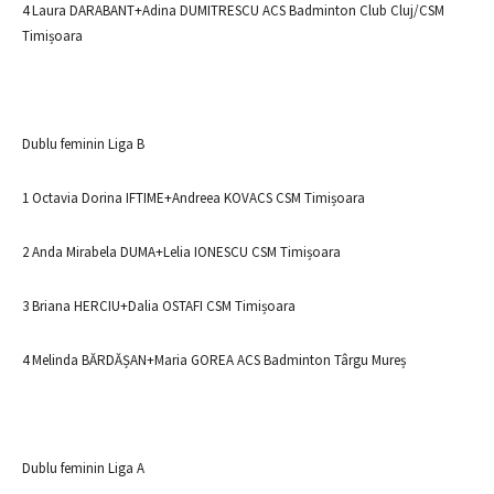
4 Laura DARABANT+Adina DUMITRESCU ACS Badminton Club Cluj/CSM
Timișoara
Dublu feminin Liga B
1 Octavia Dorina IFTIME+Andreea KOVACS CSM Timișoara
2 Anda Mirabela DUMA+Lelia IONESCU CSM Timișoara
3 Briana HERCIU+Dalia OSTAFI CSM Timișoara
4 Melinda BĂRDĂȘAN+Maria GOREA ACS Badminton Târgu Mureș
Dublu feminin Liga A