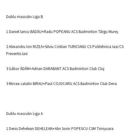
Dublu masculin Liga B
1 Daniel Iancu BĂDĂU+Radu POPEANU ACS Badminton Târgu Mureș
2 Alexandru Ion RIZEA+Silviu Cristian TURICIANU CS Politehnica Iasi/CS
Preventis Iasi
3 Gábor ÁDÁM+Adrian DARABANT ACS Badminton Club Cluj
3 Mircea catalin BIRAU+Paul COJOCARU ACS Badminton Club Deva
Dublu masculin Liga A
1 Denis Dehelean DEHELEAN+Alin Sorin POPESCU CSM Timișoara