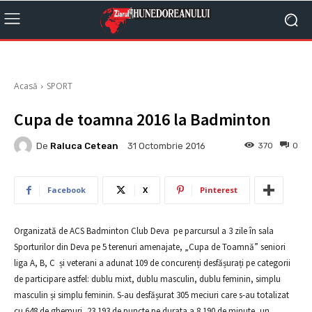
Acasă
SPORT
Cupa de toamna 2016 la Badminton
De
Raluca Cetean
370
0
31 Octombrie 2016
Facebook
X
Pinterest
Organizată de ACS Badminton Club Deva pe parcursul a 3 zile în sala
Sporturilor din Deva pe 5 terenuri amenajate, „Cupa de Toamnă” seniori
liga A, B, C și veterani a adunat 109 de concurenți desfășurați pe categorii
de participare astfel: dublu mixt, dublu masculin, dublu feminin, simplu
masculin și simplu feminin. S-au desfășurat 305 meciuri care s-au totalizat
cu 648 de ghemuri, 23.193 de puncte pe durata a 8.190 de minute, un