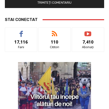
STAI CONECTAT
17,116
110
7,410
Fani
Cititori
Abonați