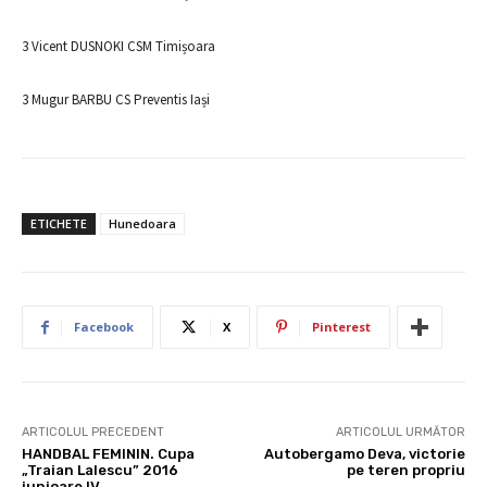
3 Vicent DUSNOKI CSM Timișoara
3 Mugur BARBU CS Preventis Iași
ETICHETE
Hunedoara
Facebook
X
Pinterest
ARTICOLUL PRECEDENT
ARTICOLUL URMĂTOR
HANDBAL FEMININ. Cupa
Autobergamo Deva, victorie
„Traian Lalescu” 2016
pe teren propriu
junioare IV