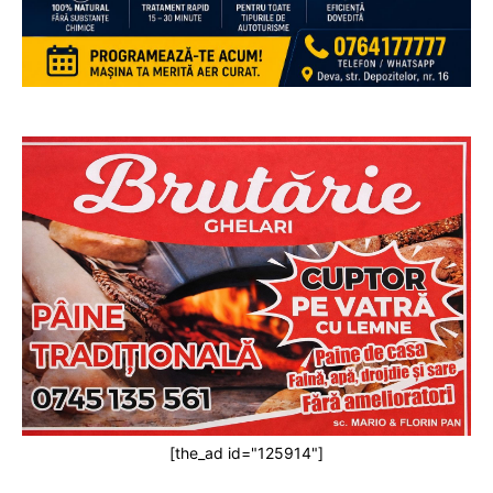
[the_ad id="125914"]