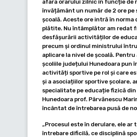
afara orarului zilnic în funcție de
învățământ un număr de 2 ore pe 
școală. Aceste ore intră în norma d
plătite. Nu întâmplător am redat 
desfășurării activităților de educ
precum și ordinul ministrului întru
aplicare la nivel de școală. Pentru 
școliile județului Hunedoara pun î
activități sportive pe rol și care
și a asociațiilor sportive școlare, 
specialitate pe educație fizică di
Hunedoara prof. Pârvănescu Marini
încântat de întrebarea pusă de no
„Procesul este în derulare, ele ar t
întrebare dificilă, ce disciplină sp