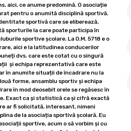
ns, aici, ce anume predomină. O asociație
rat pentru o anumită disciplină sportivă.
 identitate sportivă care se eliberează,
tă sporturile la care poate participa în
luburile sportive școlare. La O.M. 5718 e o
are, aici e la latitudinea conducerilor
puneți dvs. care este cotat cu o singură
ții și echipa reprezentativă care este
 în anumite situații de încadrare nu la
 două forme, ansamblu sportiv și echipa
drare în mod deosebit orele se regăsesc în
e. Exact ca și statistică ca și cifră exactă
are ar fi solicitată, interesant, nimeni
lina de la asociația sportivă școlară. Eu
sociații sportive, acum o să vorbim și cu