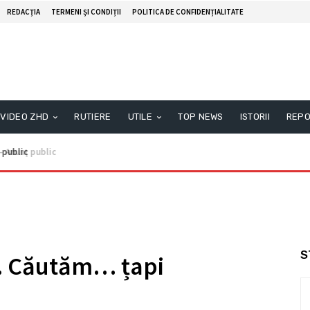
REDACŢIA
TERMENI ȘI CONDIȚII
POLITICA DE CONFIDENȚIALITATE
VIDEO ZHD
RUTIERE
UTILE
TOP NEWS
ISTORII
REPO
nunţ public
S
. Căutăm… țapi