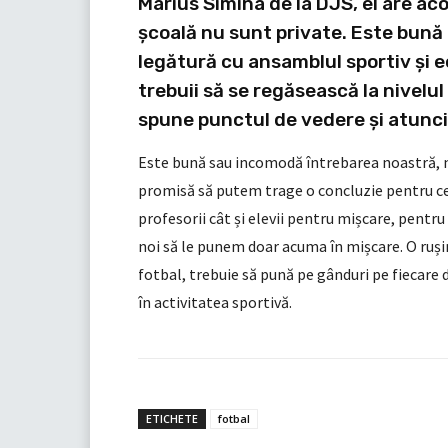
Marius Simina de la DJS, el are acol
școală nu sunt private. Este bună 
legătură cu ansamblul sportiv și e
trebuii să se regăsească la nivelul
spune punctul de vedere și atunci 
Este bună sau incomodă întrebarea noastră, 
promisă să putem trage o concluzie pentru ce
profesorii cât și elevii pentru mișcare, pentru
noi să le punem doar acuma în mișcare. O ruși
fotbal, trebuie să pună pe gânduri pe fiecare 
în activitatea sportivă.
ETICHETE
fotbal