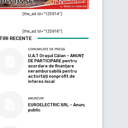
[the_ad id="125914"]
[the_ad id="125916"]
TIRI RECENTE
COMUNICATE DE PRESĂ
U.A.T Orașul Călan – ANUNȚ
DE PARTICIPARE pentru
acordare de finanțare
nerambursabilă pentru
activități nonprofit de
interes local
ANUNȚURI
EUROELECTRIC SRL – Anunţ
public