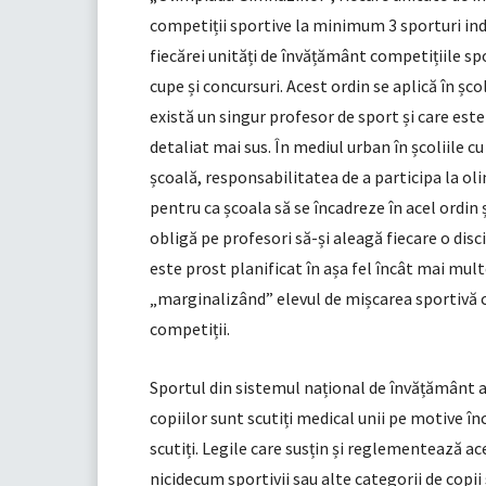
competiții sportive la minimum 3 sporturi indi
fiecărei unități de învățământ competițiile s
cupe și concursuri. Acest ordin se aplică în șco
există un singur profesor de sport și care este
detaliat mai sus. În mediul urban în școliile cu
școală, responsabilitatea de a participa la o
pentru ca școala să se încadreze în acel ordin ș
obligă pe profesori să-și aleagă fiecare o disc
este prost planificat în așa fel încât mai multe
„marginalizând” elevul de mișcarea sportivă c
competiții.
Sportul din sistemul național de învățământ a
copiilor sunt scutiți medical unii pe motive înc
scutiți. Legile care susțin și reglementează ac
nicidecum sportivii sau alte categorii de copii