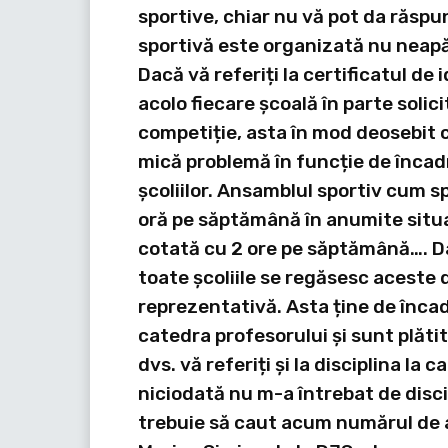
sportive, chiar nu vă pot da răspu
sportivă este organizată nu neapă
Dacă vă referiți la certificatul de
acolo fiecare școală în parte solici
competiție, asta în mod deosebit c
mică problemă în funcție de încadr
școliilor. Ansamblul sportiv cum s
oră pe săptămână în anumite situa
cotată cu 2 ore pe săptămână…. Dar
toate școliile se regăsesc aceste
reprezentativă. Asta ține de înca
catedra profesorului și sunt plătit
dvs. vă referiți și la disciplina la c
niciodată nu m-a întrebat de discip
trebuie să caut acum numărul de a