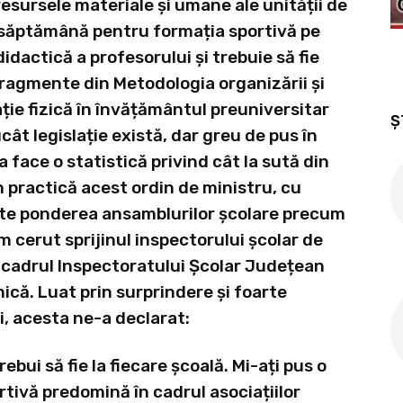
 resursele materiale și umane ale unității de
săptămână pentru formația sportivă pe
idactică a profesorului și trebuie să fie
fragmente din Metodologia organizării și
ație fizică în învățământul preuniversitar
Ș
cât legislație există, dar greu de pus în
a face o statistică privind cât la sută din
n practică acest ordin de ministru, cu
 este ponderea ansamblurilor școlare precum
am cerut sprijinul inspectorului școlar de
n cadrul Inspectoratului Școlar Județean
că. Luat prin surprindere și foarte
i, acesta ne-a declarat:
rebui să fie la fiecare școală. Mi-ați pus o
ortivă predomină în cadrul asociațiilor