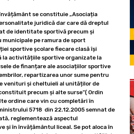
nvățământ se constituie „Asociația
ersonalitate juridică dar care dă dreptul
cat de identitate sportivă precum și
sau municipale pe ramura de sport
ei sportive școlare fiecare clasă își
la activitățiile sportive organizate la
sele de finanțare ale asociațiilor sportive
membrilor, repartizarea unor sume pentru
venituri și cheltuieli al unităților de
onstituit precum și alte surse”( Ordin
e ordine care vin cu completări în
l ministrului 5718 din 22.12.2005 semnat de
dată, reglementează aspectul
e și în învățământul liceal. Se pot aloca în