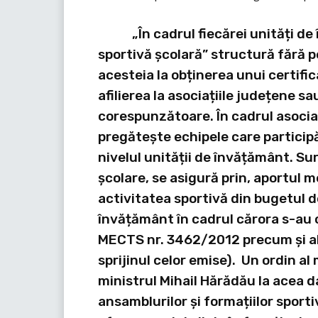
„În cadrul fiecărei unități de î
sportivă școlară” structură fără p
acesteia la obținerea unui certifi
afilierea la asociațiile județene 
corespunzătoare. În cadrul asociați
pregătește echipele care participă 
nivelul unității de învățământ. Sur
școlare, se asigură prin, aportul 
activitatea sportivă din bugetul de 
învățământ în cadrul cărora s-au c
MECTS nr. 3462/2012 precum și alt
sprijinul celor emise). Un ordin a
ministrul Mihail Hărădău la acea 
ansamblurilor și formațiilor sportiv