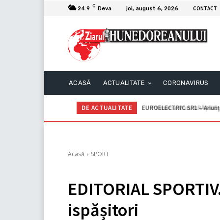
C
CONTACT
24.9
Deva
joi, august 6, 2026
ACASĂ
ACTUALITATE
CORONAVIRUS
DE ACTUALITATE
Primăria Mun. ORĂȘTIE – A
Acasă
SPORT
EDITORIAL SPORTIV
ispășitori