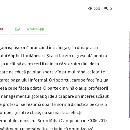
223
0
st
WhatsApp
țapi ispășitori” aruncând în stânga și în dreapta cu
rului Anghel Iordănescu. Și aici facem o greșeală pentru
așa încât să avem certitudinea că stârpim răul de la
a care ne educă pe plan sportiv în primul rând, celelalte
area bagajului informal. Ori sportul care se face în ziua
eea ce se făcea odată. O parte din vină o au și profesorii
 managementul școlar. Și de aici apare un interes scăzut
re profesor se rezumă doar la norma didactică pe care o
mpetiții între clase, nu se mai fac selecții
semnat de ministrul Sorin Mihai Câmpeanu în 30.06.2015
nvățământ cu personalitate juridică organizează