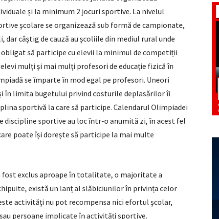
viduale și la minimum 2 jocuri sportive. La nivelul
portive școlare se organizează sub formă de campionate,
li, dar câștig de cauză au școliile din mediul rural unde
 obligat să participe cu elevii la minimul de competiții
 elevi mulți și mai mulți profesori de educație fizică în
limpiadă se împarte în mod egal pe profesori. Uneori
i în limita bugetului privind costurile deplasărilor îi
iplina sportivă la care să participe. Calendarul Olimpiadei
 discipline sportive au loc într-o anumită zi, în acest fel
are poate își dorește să participe la mai multe
 fost exclus aproape în totalitate, o majoritate a
hipuite, există un lanț al slăbiciunilor în privința celor
este activități nu pot recompensa nici efortul școlar,
 sau persoane implicate în activități sportive.