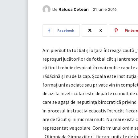
De
Raluca Cetean
21 Iunie 2016
Facebook
X
Pintere
Am pierdut la fotbal și o țară întreagă caută „
reproșuri jucătorilor de fotbal cât și antreno
că firul trebuie despicat în mai multe capete 
rădăcină și nu de la cap. Școala este instituți
formațiuni asociate sau private vin în complet
de azi la nivel scolar este departe cu mult de c
care se agață de neputința birocratică privind
în procesul instructiv-educativ întrucât fieca
are de făcut și nimic mai mult. Nu mai există co
reprezentative școlare. Conform unui ordin 
„Olimpiada Gimnaziilor”, fiecare unitate de î