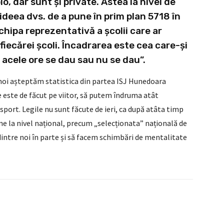
o, dar sunt și private. Astea la nivel de
ideea dvs. de a pune în prim plan 5718 în
chipa reprezentativă a școlii care ar
 fiecărei școli. Încadrarea este cea care-și
acele ore se dau sau nu se dau”.
noi așteptăm statistica din partea ISJ Hunedoara
 este de făcut pe viitor, să putem îndruma atât
 sport. Legile nu sunt făcute de ieri, ca după atâta timp
ne la nivel național, precum „selecționata” națională de
dintre noi în parte și să facem schimbări de mentalitate