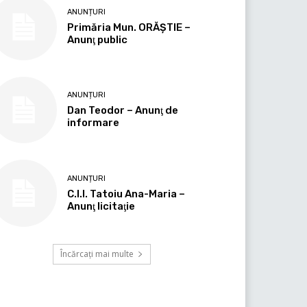
ANUNȚURI
Primăria Mun. ORĂȘTIE –
Anunţ public
ANUNȚURI
Dan Teodor – Anunţ de
informare
ANUNȚURI
C.I.I. Tatoiu Ana-Maria –
Anunţ licitaţie
Încărcați mai multe