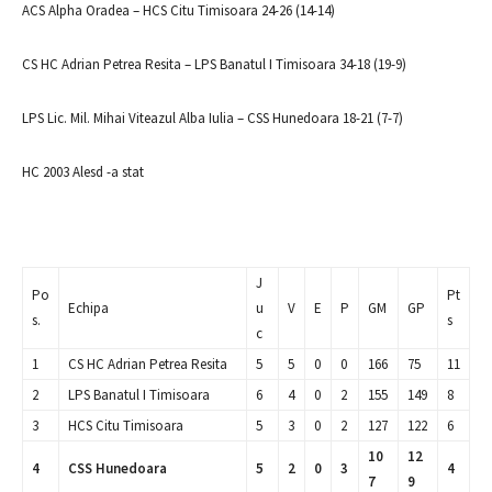
ACS Alpha Oradea – HCS Citu Timisoara 24-26 (14-14)
CS HC Adrian Petrea Resita – LPS Banatul I Timisoara 34-18 (19-9)
LPS Lic. Mil. Mihai Viteazul Alba Iulia – CSS Hunedoara 18-21 (7-7)
HC 2003 Alesd -a stat
J
Po
Pt
Echipa
u
V
E
P
GM
GP
s.
s
c
1
CS HC Adrian Petrea Resita
5
5
0
0
166
75
11
2
LPS Banatul I Timisoara
6
4
0
2
155
149
8
3
HCS Citu Timisoara
5
3
0
2
127
122
6
10
12
4
CSS Hunedoara
5
2
0
3
4
7
9