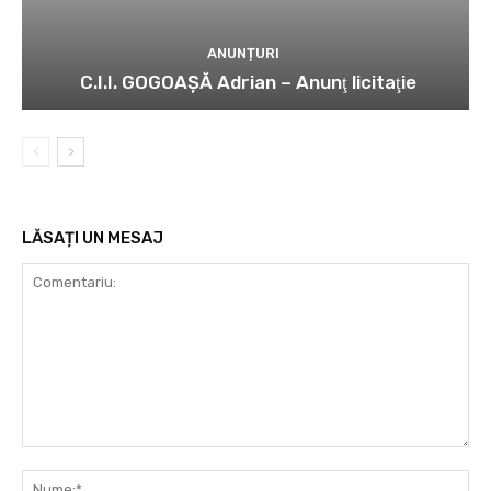
ANUNȚURI
C.I.I. GOGOAŞĂ Adrian – Anunţ licitaţie
LĂSAȚI UN MESAJ
Comentariu:
Nu