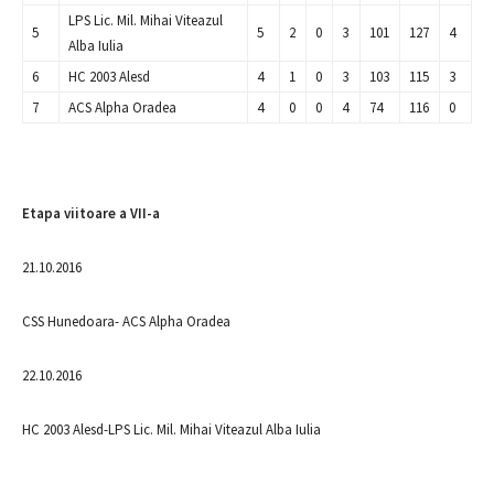
LPS Lic. Mil. Mihai Viteazul
5
5
2
0
3
101
127
4
Alba Iulia
6
HC 2003 Alesd
4
1
0
3
103
115
3
7
ACS Alpha Oradea
4
0
0
4
74
116
0
Etapa viitoare a VII-a
21.10.2016
CSS Hunedoara- ACS Alpha Oradea
22.10.2016
HC 2003 Alesd-LPS Lic. Mil. Mihai Viteazul Alba Iulia