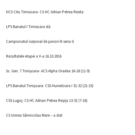
HCS Citu Timisoara- CS HC Adrian Petrea Resita
LPS Banatul I Timisoara stă
Campionatul național de juniori III seria G
Rezultatele etapei a V-a 16.10.2016
Sc. Gen. 7 Timișoara- ACS Alpha Oradea 16-18 (11-9)
LPS Banatul Timișoara- CSS Hunedoara I 31-32 (21-15)
CSS Lugoj- CS HC Adrian Petrea Reșița 13-31 (7-16)
CS Unirea Sânnicolau Mare – a stat