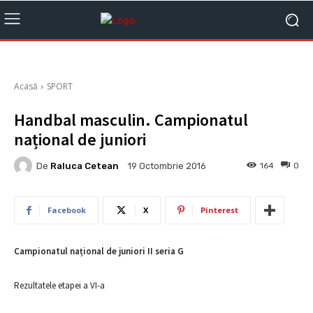
Acasă
SPORT
Handbal masculin. Campionatul
național de juniori
De
Raluca Cetean
164
0
19 Octombrie 2016
Facebook
X
Pinterest
Campionatul național de juniori II seria G
Rezultatele etapei a VI-a