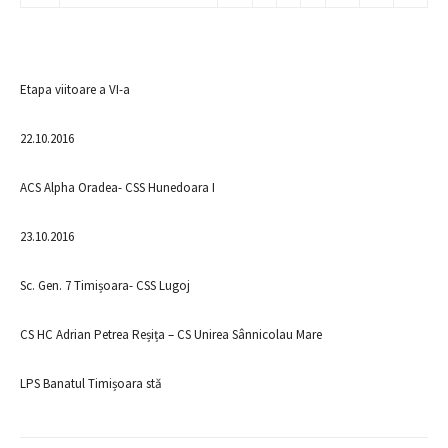
Etapa viitoare a VI-a
22.10.2016
ACS Alpha Oradea- CSS Hunedoara I
23.10.2016
Sc. Gen. 7 Timișoara- CSS Lugoj
CS HC Adrian Petrea Reșița – CS Unirea Sânnicolau Mare
LPS Banatul Timișoara stă