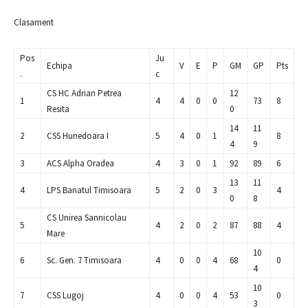
Clasament
Pos
Ju
Echipa
V
E
P
GM
GP
Pts
.
c
CS HC Adrian Petrea
12
1
4
4
0
0
73
8
Resita
0
14
11
2
CSS Hunedoara I
5
4
0
1
8
4
9
3
ACS Alpha Oradea
4
3
0
1
92
89
6
13
11
4
LPS Banatul Timisoara
5
2
0
3
4
0
8
CS Unirea Sannicolau
5
4
2
0
2
87
88
4
Mare
10
6
Sc. Gen. 7 Timisoara
4
0
0
4
68
0
4
10
7
CSS Lugoj
4
0
0
4
53
0
3