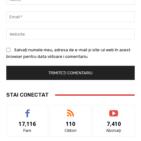
Ema
Web
Salvați numele meu, adresa de e-mail și site-ul web în acest
browser pentru data viitoare i comentariu.
STAI CONECTAT
17,116
110
7,410
Fani
Cititori
Abonați