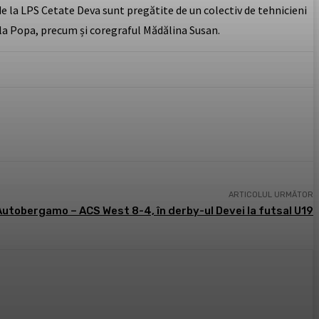
 de la LPS Cetate Deva sunt pregătite de un colectiv de tehnicieni
ela Popa, precum și coregraful Mădălina Susan.
ARTICOLUL URMĂTOR
Autobergamo – ACS West 8-4, în derby-ul Devei la futsal U19