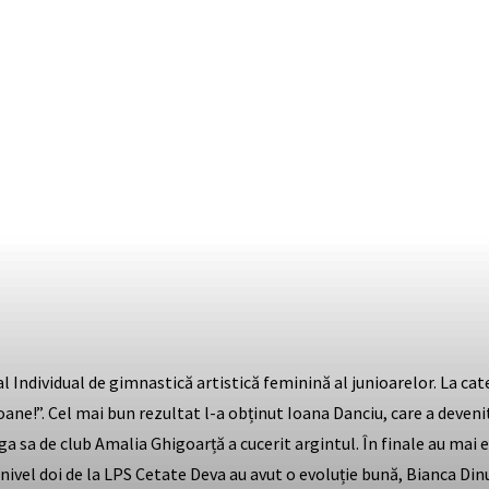
ndividual de gimnastică artistică feminină al junioarelor. La categ
oane!”. Cel mai bun rezultat l-a obținut Ioana Danciu, care a deven
ega sa de club Amalia Ghigoarță a cucerit argintul. În finale au mai
ivel doi de la LPS Cetate Deva au avut o evoluție bună, Bianca Dinu 