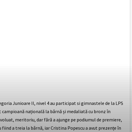
oria Junioare II, nivel 4 au participat si gimnastele de la LPS
it campioană națională la bârnă și medaliată cu bronz în
 evoluat, meritoriu, dar fără a ajunge pe podiumul de premiere,
fiind a treia la bârnă, iar Cristina Popescu a avut prezențe în