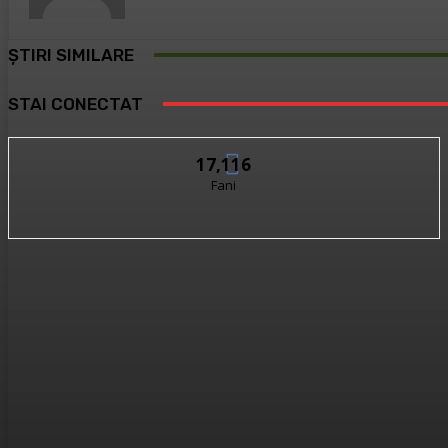
ȘTIRI SIMILARE
STAI CONECTAT
17,116
Fani