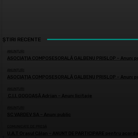
ȘTIRI RECENTE
ANUNȚURI
ASOCIAȚIA COMPOSESORALĂ GALBENU PRISLOP – Anunţ pu
ANUNȚURI
ASOCIAȚIA COMPOSESORALĂ GALBENU PRISLOP – Anunţ pu
ANUNȚURI
C.I.I. GOGOAŞĂ Adrian – Anunţ licitaţie
ANUNȚURI
SC VARDEV SA – Anunţ public
COMUNICATE DE PRESĂ
U.A.T Orașul Călan – ANUNȚ DE PARTICIPARE pentru acordar