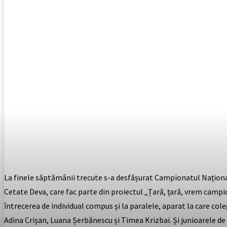
La finele săptămânii trecute s-a desfășurat Campionatul Național I
Cetate Deva, care fac parte din proiectul „Țară, țară, vrem campi
întrecerea de individual compus și la paralele, aparat la care col
Adina Crișan, Luana Șerbănescu și Timea Krizbai. Și junioarele de n