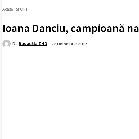
Acasă
SPORT
Ioana Danciu, campioană naț
De
Redactia ZHD
22 Octombrie 2019
Facebook
X
Pinterest
WhatsApp