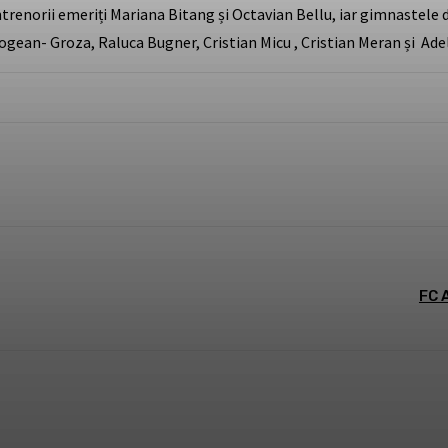
antrenorii emeriți Mariana Bitang și Octavian Bellu, iar gimnastele
Gogean- Groza, Raluca Bugner, Cristian Micu , Cristian Meran și Ad
st
WhatsApp
FC 