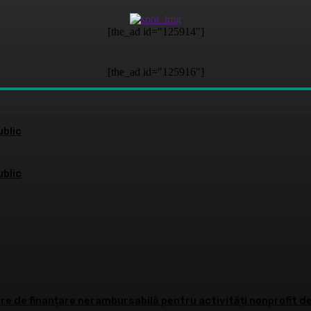
[the_ad id="125914"]
[the_ad id="125916"]
blic
blic
e de finanțare nerambursabilă pentru activități nonprofit de