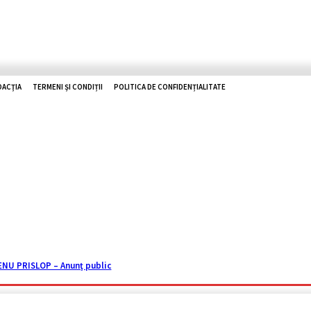
DACŢIA
TERMENI ȘI CONDIȚII
POLITICA DE CONFIDENȚIALITATE
O ZHD
RUTIERE
UTILE
TOP NEWS
ISTORII
REPORTAJ
U PRISLOP – Anunţ public