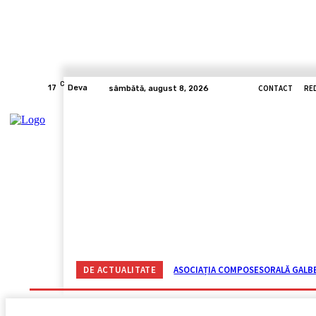
C
CONTACT
RE
17
Deva
sâmbătă, august 8, 2026
ACASĂ
ACTUALITATE
CORONAVIRUS
VIDE
DE ACTUALITATE
ASOCIAȚIA COMPOSESORALĂ GALBEN