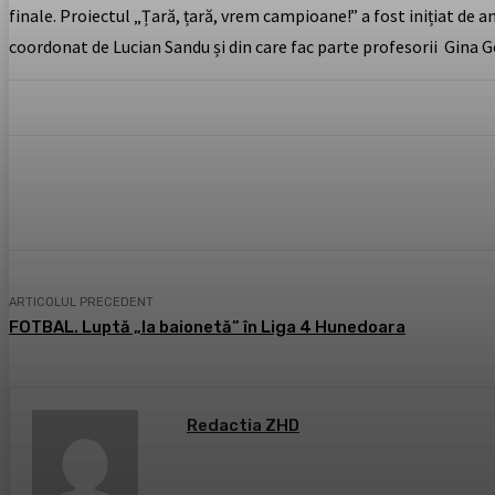
finale. Proiectul „Țară, țară, vrem campioane!” a fost inițiat de 
coordonat de Lucian Sandu și din care fac parte profesorii Gina 
Acțiune
Facebook
X
Pintere
ARTICOLUL PRECEDENT
FOTBAL. Luptă „la baionetă” în Liga 4 Hunedoara
Redactia ZHD