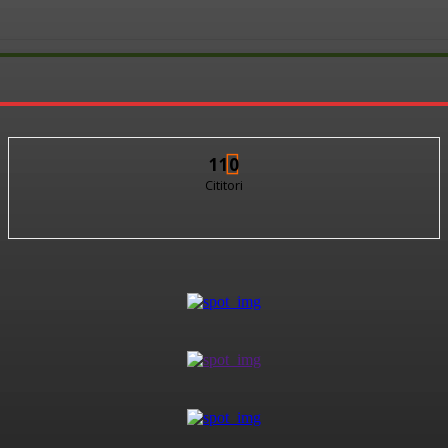
110
Cititori