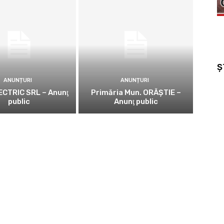
Ș
ANUNȚURI
ANUNȚURI
CTRIC SRL – Anunţ
Primăria Mun. ORĂȘTIE –
public
Anunţ public