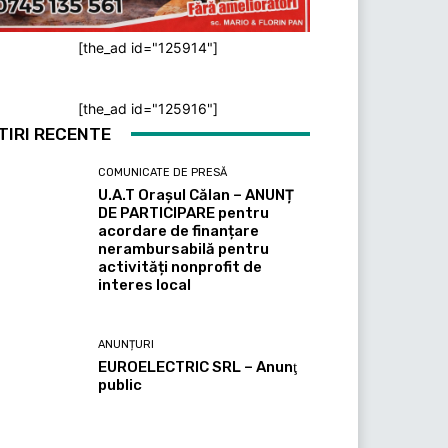
[the_ad id="125914"]
[the_ad id="125916"]
TIRI RECENTE
COMUNICATE DE PRESĂ
U.A.T Orașul Călan – ANUNȚ
DE PARTICIPARE pentru
acordare de finanțare
nerambursabilă pentru
activități nonprofit de
interes local
ANUNȚURI
EUROELECTRIC SRL – Anunţ
public