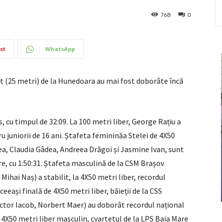
768
0
st
WhatsApp
t (25 metri) de la Hunedoara au mai fost doborâte încă
s, cu timpul de 32:09. La 100 metri liber, George Rațiu a
ru juniorii de 16 ani. Ștafeta femininăa Stelei de 4X50
, Claudia Gâdea, Andreea Drăgoi și Jasmine Ivan, sunt
re, cu 1:50:31. Ștafeta masculină de la CSM Brașov
Mihai Naș) a stabilit, la 4X50 metri liber, recordul
aceeași finală de 4X50 metri liber, băieții de la CSS
ctor Iacob, Norbert Maer) au doborât recordul național
la 4X50 metri liber masculin, cvartetul de la LPS Baia Mare