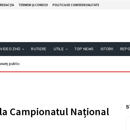
REDACŢIA
TERMENI ȘI CONDIȚII
POLITICA DE CONFIDENȚIALITATE
VIDEO ZHD
RUTIERE
UTILE
TOP NEWS
ISTORII
REPO
nunţ public
S
 la Campionatul Național