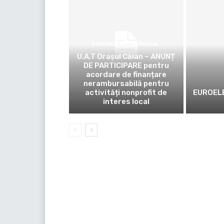
COMUNICATE DE PRESĂ
U.A.T Orașul Călan – ANUNȚ
DE PARTICIPARE pentru
acordare de finanțare
nerambursabilă pentru
activități nonprofit de
EUROELE
interes local