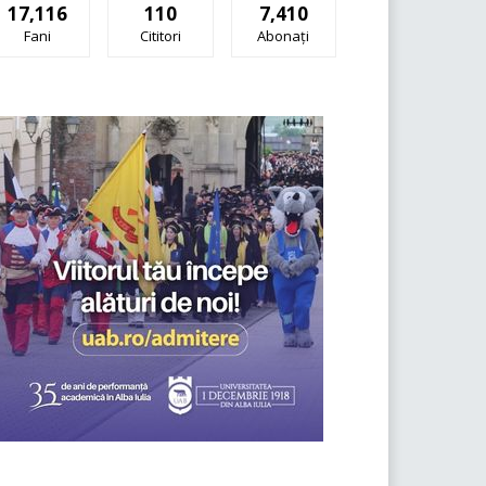
17,116
110
7,410
Fani
Cititori
Abonați