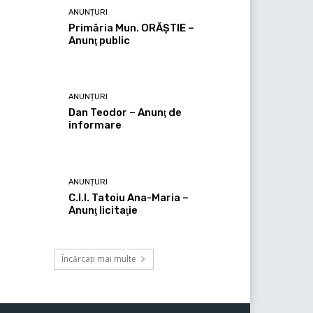
ANUNȚURI
Primăria Mun. ORĂȘTIE –
Anunţ public
ANUNȚURI
Dan Teodor – Anunţ de
informare
ANUNȚURI
C.I.I. Tatoiu Ana-Maria –
Anunţ licitaţie
Încărcați mai multe