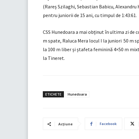
(Rareș Szilaghi, Sebastian Babicu, Alexandru 
pentru juniorii de 15 ani, cu timpul de 1:43:61.
CSS Hunedoara a mai obținut în ultima zi de con
m spate, Raluca Mera locul I la juniori 50 m spat
la 100 m liber și ștafeta feminină 4×50 m mixt P
la Tineret.
ETICHETE
Hunedoara
Facebook
Acțiune