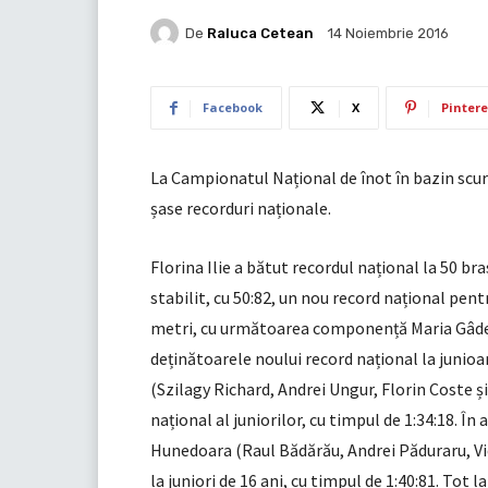
De
Raluca Cetean
14 Noiembrie 2016
Facebook
X
Pintere
La Campionatul Național de înot în bazin scur
șase recorduri naționale.
Florina Ilie a bătut recordul național la 50 bra
stabilit, cu 50:82, un nou record național pent
metri, cu următoarea componență Maria Gâdea
deținătoarele noului record național la junioa
(Szilagy Richard, Andrei Ungur, Florin Coste și 
național al juniorilor, cu timpul de 1:34:18. În 
Hunedoara (Raul Bădărău, Andrei Păduraru, Vi
la juniori de 16 ani, cu timpul de 1:40:81. Tot 