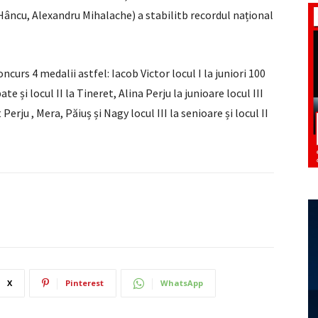
Hâncu, Alexandru Mihalache) a stabilitb recordul național
curs 4 medalii astfel: Iacob Victor locul I la juniori 100
e și locul II la Tineret, Alina Perju la junioare locul III
erju , Mera, Păiuș și Nagy locul III la senioare și locul II
X
Pinterest
WhatsApp