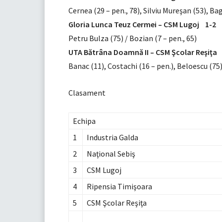
Cernea (29 – pen., 78), Silviu Mureşan (53), Bag
Gloria Lunca Teuz Cermei – CSM Lugoj 1-2
Petru Bulza (75) / Bozian (7 – pen., 65)
UTA Bătrâna Doamnă II – CSM Şcolar Reşiţa
Banac (11), Costachi (16 – pen.), Beloescu (75
Clasament
Echipa
1
Industria Galda
2
Naţional Sebiş
3
CSM Lugoj
4
Ripensia Timişoara
5
CSM Şcolar Reşiţa