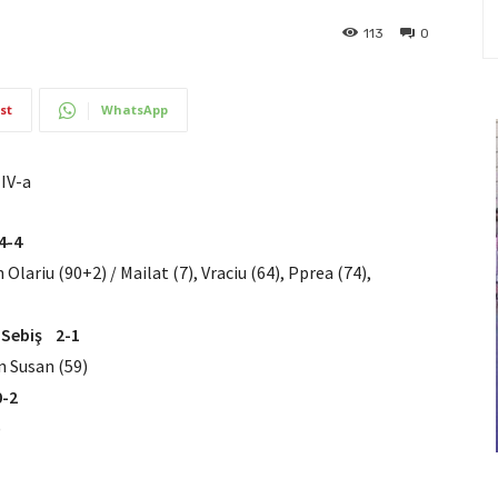
113
0
st
WhatsApp
 IV-a
4-4
 Olariu (90+2) / Mailat (7), Vraciu (64), Pprea (74),
 Sebiş 2-1
n Susan (59)
0-2
)