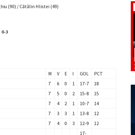
hiu (90) / Cătălin Hlistei (49)
 0-3
)
M
V
E
I
GOL
PCT
7
6
0
1
17-7
18
7
5
0
2
15-8
15
7
4
2
1
10-7
14
7
3
3
1
13-8
12
7
4
0
3
12-9
12
17-