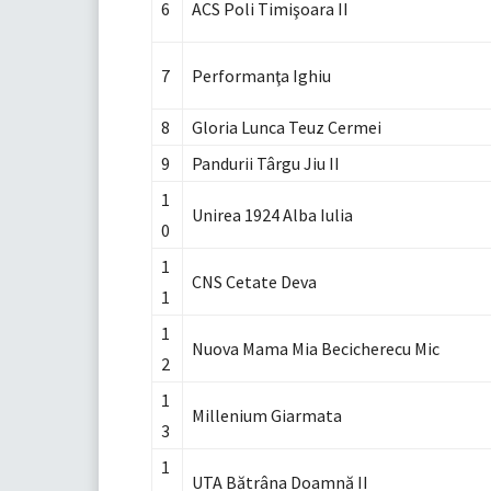
6
ACS Poli Timişoara II
7
Performanţa Ighiu
8
Gloria Lunca Teuz Cermei
9
Pandurii Târgu Jiu II
1
Unirea 1924 Alba Iulia
0
1
CNS Cetate Deva
1
1
Nuova Mama Mia Becicherecu Mic
2
1
Millenium Giarmata
3
1
UTA Bătrâna Doamnă II