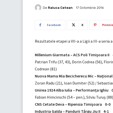
De
Raluca Cetean
17 Octombrie 2016
Facebook
X
Pintere
Rezultatele etapei a VII-a a Ligii a III-a seria a
Millenium Giarmata – ACS Poli Timişoara II 
Patrian Trifu (37, 43), Dorin Codrea (56), Florin
Codrean (81)
Nuova Mama Mia Becicherecu Mic – Naţional
Zoran Radu (21), Ioan Dumiter (52) / Sebastia
Unirea 1924 Alba Iulia – Performanţa Ighiu 
Fabian Himcinschi (54 – pen.), Silviu Turuş (88
CNS Cetate Deva – Ripensia Timişoara 0-0
Industria Galda – Pandurii Târgu Jiu II 4-1