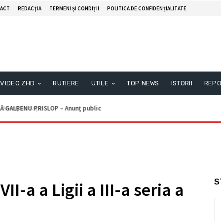
ACT
REDACŢIA
TERMENI ȘI CONDIȚII
POLITICA DE CONFIDENȚIALITATE
VIDEO ZHD
RUTIERE
UTILE
TOP NEWS
ISTORII
REPO
unţ licitaţie
S
II-a a Ligii a III-a seria a