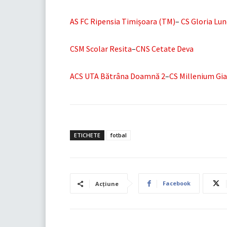
AS FC Ripensia Timișoara (TM)
–
CS Gloria Lu
CSM Scolar Resita
–
CNS Cetate Deva
ACS UTA Bătrâna Doamnă 2
–
CS Millenium Gi
ETICHETE
fotbal
Facebook
Acțiune