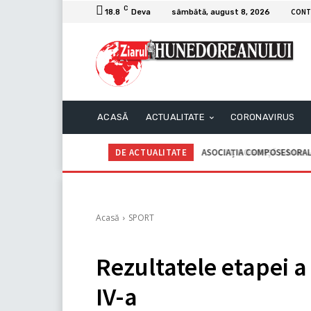
C
CONT
18.8
Deva
sâmbătă, august 8, 2026
ACASĂ
ACTUALITATE
CORONAVIRUS
DE ACTUALITATE
C.I.I. GOGOAŞĂ Adrian – An
Acasă
SPORT
Rezultatele etapei a V
IV-a