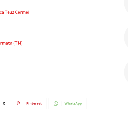
nca Teuz Cermei
armata (TM)
X
Pinterest
WhatsApp