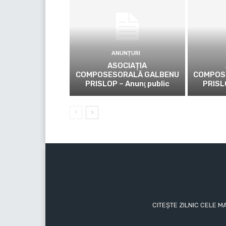
ANUNȚURI
ASOCIAȚIA
COMPOSESORALĂ GALBENU
COMPOS
PRISLOP – Anunţ public
PRISL
CITEȘTE ZILNIC CELE M