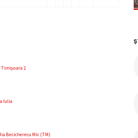
Ș
 Timișoara 2
 Iulia
a Becicherecu Mic (TM)