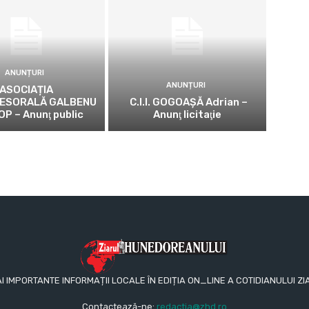
ANUNȚURI
ANUNȚURI
ASOCIAȚIA
ESORALĂ GALBENU
C.I.I. GOGOAŞĂ Adrian –
OP – Anunţ public
Anunţ licitaţie
AI IMPORTANTE INFORMAȚII LOCALE ÎN EDIȚIA ON_LINE A COTIDIANULUI
Contactează-ne:
redactia@zhd.ro