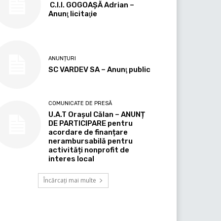
C.I.I. GOGOAŞĂ Adrian –
Anunţ licitaţie
ANUNȚURI
SC VARDEV SA – Anunţ public
COMUNICATE DE PRESĂ
U.A.T Orașul Călan – ANUNȚ
DE PARTICIPARE pentru
acordare de finanțare
nerambursabilă pentru
activități nonprofit de
interes local
Încărcați mai multe