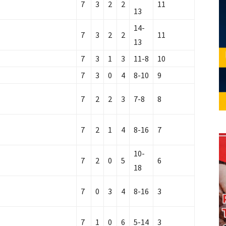
7
3
2
2
11
13
14-
7
3
2
2
11
13
7
3
1
3
11-8
10
7
3
0
4
8-10
9
7
2
2
3
7-8
8
7
2
1
4
8-16
7
10-
7
2
0
5
6
18
7
0
3
4
8-16
3
7
1
0
6
5-14
3