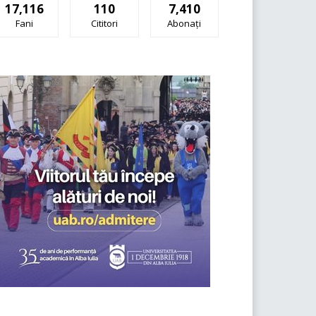
17,116
110
7,410
Fani
Cititori
Abonați