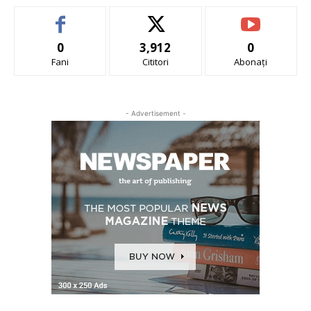
0
3,912
0
Fani
Cititori
Abonați
- Advertisement -