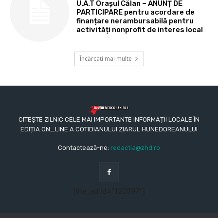
U.A.T Orașul Călan – ANUNȚ DE
PARTICIPARE pentru acordare de
finanțare nerambursabilă pentru
activități nonprofit de interes local
Încărcați mai multe
CITEȘTE ZILNIC CELE MAI IMPORTANTE INFORMAȚII LOCALE ÎN
EDIȚIA ON_LINE A COTIDIANULUI ZIARUL HUNEDOREANULUI
Contactează-ne:
redactia@zhd.ro
[the_ad id="120597"]