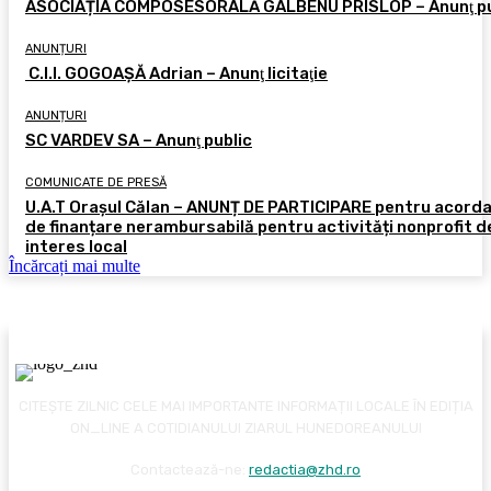
ASOCIAȚIA COMPOSESORALĂ GALBENU PRISLOP – Anunţ pu
ANUNȚURI
C.I.I. GOGOAŞĂ Adrian – Anunţ licitaţie
ANUNȚURI
SC VARDEV SA – Anunţ public
COMUNICATE DE PRESĂ
U.A.T Orașul Călan – ANUNȚ DE PARTICIPARE pentru acord
de finanțare nerambursabilă pentru activități nonprofit d
interes local
Încărcați mai multe
CITEȘTE ZILNIC CELE MAI IMPORTANTE INFORMAȚII LOCALE ÎN EDIȚIA
ON_LINE A COTIDIANULUI ZIARUL HUNEDOREANULUI
Contactează-ne:
redactia@zhd.ro