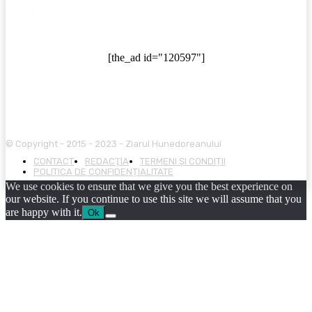
[the_ad id="120597"]
© Copyright - 2015 - 2023 - Ziarul Hunedoreanului
CONTACT
REDACŢIA
TERMENI ȘI CONDIȚII
POLITICA DE CONFIDENȚIALITATE
We use cookies to ensure that we give you the best experience on
our website. If you continue to use this site we will assume that you
are happy with it.
Ok