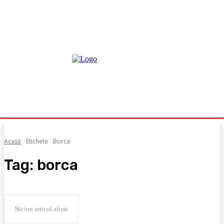
Acasă
Etichete
Borca
Tag:
borca
Niciun articol afișat