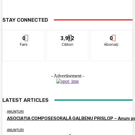
STAY CONNECTED
0
3,912
0
Fani
Cititori
Abonați
- Advertisement -
LATEST ARTICLES
ANUNȚURI
ASOCIAȚIA COMPOSESORALĂ GALBENU PRISLOP – Anunţ pu
ANUNȚURI