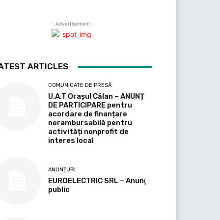
- Advertisement -
ATEST ARTICLES
COMUNICATE DE PRESĂ
U.A.T Orașul Călan – ANUNȚ
DE PARTICIPARE pentru
acordare de finanțare
nerambursabilă pentru
activități nonprofit de
interes local
ANUNȚURI
EUROELECTRIC SRL – Anunţ
public