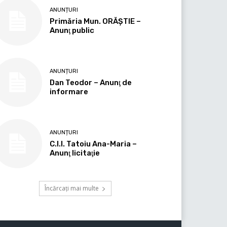
ANUNȚURI
Primăria Mun. ORĂȘTIE –
Anunţ public
ANUNȚURI
Dan Teodor – Anunţ de
informare
ANUNȚURI
C.I.I. Tatoiu Ana-Maria –
Anunţ licitaţie
Încărcați mai multe