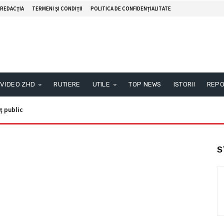
REDACŢIA
TERMENI ȘI CONDIȚII
POLITICA DE CONFIDENȚIALITATE
VIDEO ZHD
RUTIERE
UTILE
TOP NEWS
ISTORII
REPO
ţ public
S