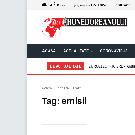
C
CONTACT
34
Deva
joi, august 6, 2026
ACASĂ
ACTUALITATE
CORONAVIRUS
DE ACTUALITATE
EUROELECTRIC SRL – Anun
Acasă
Etichete
Emisii
Tag:
emisii