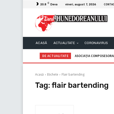
C
CONTA
20.8
Deva
vineri, august 7, 2026
ACASĂ
ACTUALITATE
CORONAVIRUS
DE ACTUALITATE
ASOCIAȚIA COMPOSESORAL
Acasă
Etichete
Flair bartending
Tag:
flair bartending