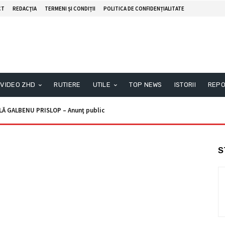
CT
REDACŢIA
TERMENI ȘI CONDIȚII
POLITICA DE CONFIDENȚIALITATE
VIDEO ZHD
RUTIERE
UTILE
TOP NEWS
ISTORII
REPO
Ă GALBENU PRISLOP – Anunţ public
S