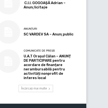
C.I.I. GOGOAŞĂ Adrian –
Anunţ licitaţie
ANUNȚURI
SC VARDEV SA – Anunţ public
COMUNICATE DE PRESĂ
U.A.T Orașul Călan – ANUNȚ
DE PARTICIPARE pentru
acordare de finanțare
nerambursabilă pentru
activități nonprofit de
interes local
Încărcați mai multe