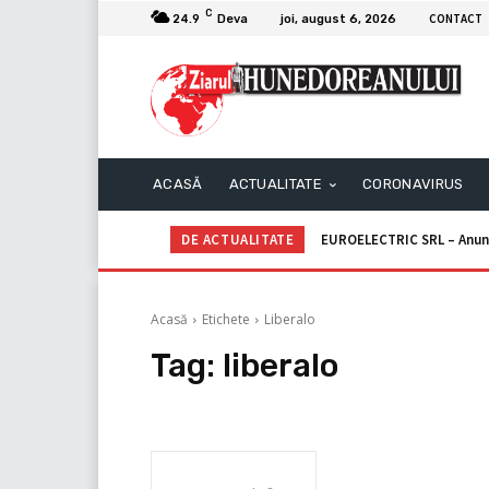
C
CONTACT
24.9
Deva
joi, august 6, 2026
ACASĂ
ACTUALITATE
CORONAVIRUS
DE ACTUALITATE
EUROELECTRIC SRL – Anun
Acasă
Etichete
Liberalo
Tag:
liberalo