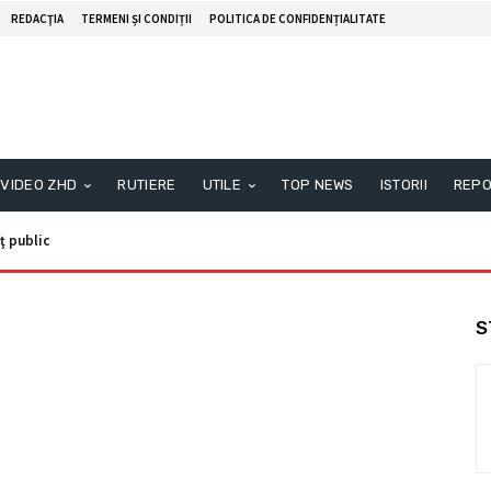
REDACŢIA
TERMENI ȘI CONDIȚII
POLITICA DE CONFIDENȚIALITATE
VIDEO ZHD
RUTIERE
UTILE
TOP NEWS
ISTORII
REPO
ţ public
S