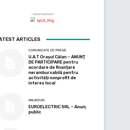
- Advertisement -
ATEST ARTICLES
COMUNICATE DE PRESĂ
U.A.T Orașul Călan – ANUNȚ
DE PARTICIPARE pentru
acordare de finanțare
nerambursabilă pentru
activități nonprofit de
interes local
ANUNȚURI
EUROELECTRIC SRL – Anunţ
public