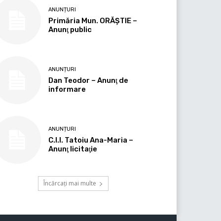
ANUNȚURI
Primăria Mun. ORĂȘTIE –
Anunţ public
ANUNȚURI
Dan Teodor – Anunţ de
informare
ANUNȚURI
C.I.I. Tatoiu Ana-Maria –
Anunţ licitaţie
Încărcați mai multe