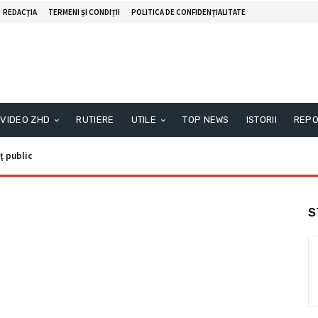
REDACŢIA
TERMENI ȘI CONDIȚII
POLITICA DE CONFIDENȚIALITATE
VIDEO ZHD
RUTIERE
UTILE
TOP NEWS
ISTORII
REPO
ţ public
S