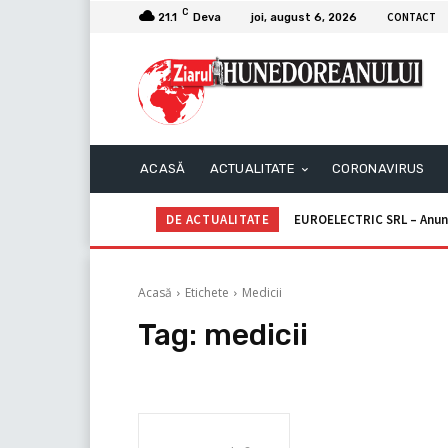
C
CONTACT
21.1
Deva
joi, august 6, 2026
ACASĂ
ACTUALITATE
CORONAVIRUS
DE ACTUALITATE
EUROELECTRIC SRL – Anun
Acasă
Etichete
Medicii
Tag:
medicii