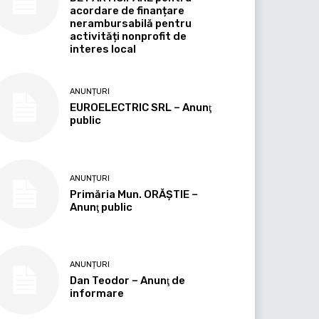
acordare de finanțare
nerambursabilă pentru
activități nonprofit de
interes local
ANUNȚURI
EUROELECTRIC SRL – Anunţ
public
ANUNȚURI
Primăria Mun. ORĂȘTIE –
Anunţ public
ANUNȚURI
Dan Teodor – Anunţ de
informare