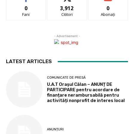
0
3,912
0
Fani
Cititori
Abonați
- Advertisement -
LATEST ARTICLES
COMUNICATE DE PRESĂ
U.A.T Orașul Călan – ANUNȚ DE
PARTICIPARE pentru acordare de
finanțare nerambursabilă pentru
activități nonprofit de interes local
ANUNȚURI