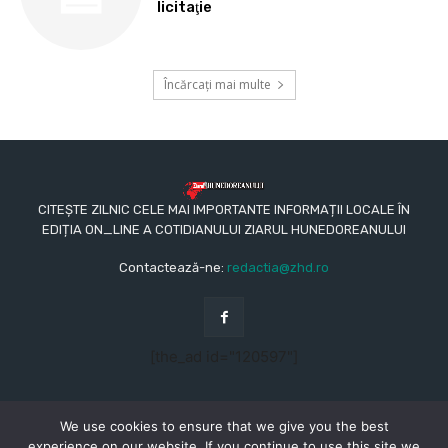
licitaţie
Încărcați mai multe
CITEȘTE ZILNIC CELE MAI IMPORTANTE INFORMAȚII LOCALE ÎN
EDIȚIA ON_LINE A COTIDIANULUI ZIARUL HUNEDOREANULUI
Contactează-ne:
redactia@zhd.ro
[the_ad id="120597"]
We use cookies to ensure that we give you the best
experience on our website. If you continue to use this site we