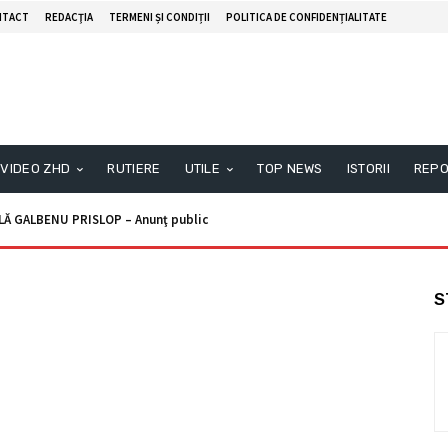
NTACT
REDACŢIA
TERMENI ȘI CONDIȚII
POLITICA DE CONFIDENȚIALITATE
VIDEO ZHD
RUTIERE
UTILE
TOP NEWS
ISTORII
REPO
Ă GALBENU PRISLOP – Anunţ public
S