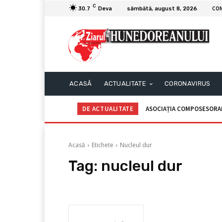
C
CO
30.7
Deva
sâmbătă, august 8, 2026
ACASĂ
ACTUALITATE
CORONAVIRUS
DE ACTUALITATE
ASOCIAȚIA COMPOSESORAL
Acasă
Etichete
Nucleul dur
Tag:
nucleul dur