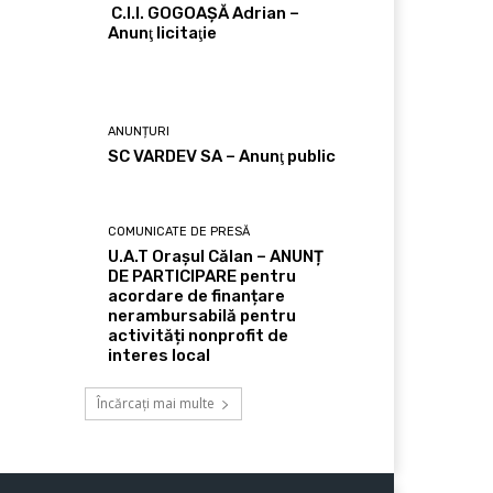
C.I.I. GOGOAŞĂ Adrian –
Anunţ licitaţie
ANUNȚURI
SC VARDEV SA – Anunţ public
COMUNICATE DE PRESĂ
U.A.T Orașul Călan – ANUNȚ
DE PARTICIPARE pentru
acordare de finanțare
nerambursabilă pentru
activități nonprofit de
interes local
Încărcați mai multe