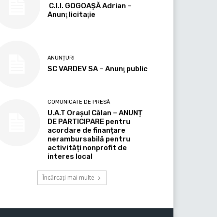
C.I.I. GOGOAŞĂ Adrian –
Anunţ licitaţie
ANUNȚURI
SC VARDEV SA – Anunţ public
COMUNICATE DE PRESĂ
U.A.T Orașul Călan – ANUNȚ
DE PARTICIPARE pentru
acordare de finanțare
nerambursabilă pentru
activități nonprofit de
interes local
Încărcați mai multe