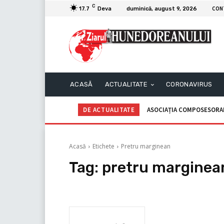
C
CON
17.7
Deva
duminică, august 9, 2026
ACASĂ
ACTUALITATE
CORONAVIRUS
DE ACTUALITATE
ASOCIAȚIA COMPOSESORAL
Acasă
Etichete
Pretru marginean
Tag:
pretru marginea