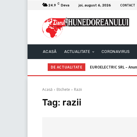
C
CONTACT
24.9
Deva
joi, august 6, 2026
ACASĂ
ACTUALITATE
CORONAVIRUS
DE ACTUALITATE
EUROELECTRIC SRL – Anun
Acasă
Etichete
Razii
Tag:
razii