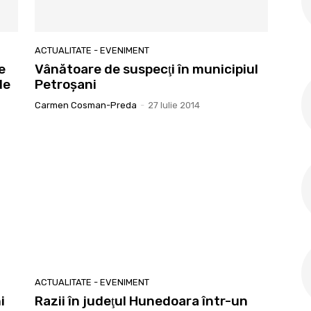
ACTUALITATE - EVENIMENT
e
Vânătoare de suspecţi în municipiul
de
Petroşani
Carmen Cosman-Preda
-
27 Iulie 2014
ACTUALITATE - EVENIMENT
i
Razii în judeţul Hunedoara într-un