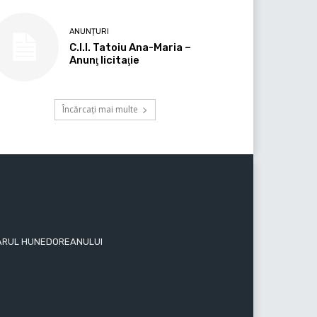
ANUNȚURI
C.I.I. Tatoiu Ana-Maria –
Anunţ licitaţie
Încărcați mai multe
 ZIARUL HUNEDOREANULUI