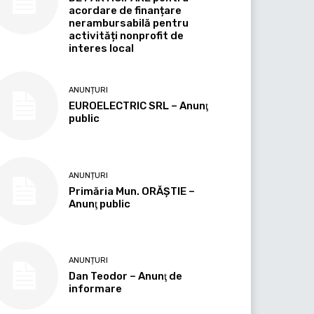
acordare de finanțare
nerambursabilă pentru
activități nonprofit de
interes local
ANUNȚURI
EUROELECTRIC SRL – Anunţ
public
ANUNȚURI
Primăria Mun. ORĂȘTIE –
Anunţ public
ANUNȚURI
Dan Teodor – Anunţ de
informare