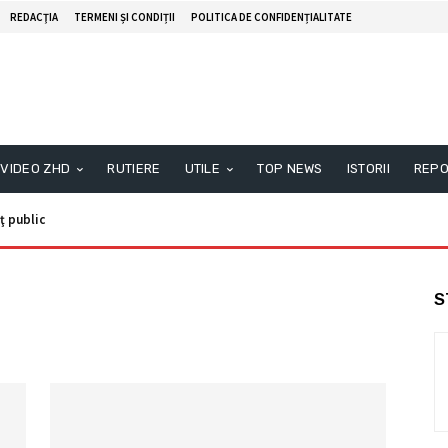
REDACŢIA
TERMENI ȘI CONDIȚII
POLITICA DE CONFIDENȚIALITATE
VIDEO ZHD
RUTIERE
UTILE
TOP NEWS
ISTORII
REPO
ţ public
S