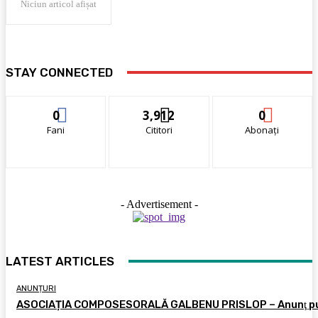
Niciun articol afișat
STAY CONNECTED
0
3,912
0
Fani
Cititori
Abonați
- Advertisement -
LATEST ARTICLES
ANUNȚURI
ASOCIAȚIA COMPOSESORALĂ GALBENU PRISLOP – Anunţ pu