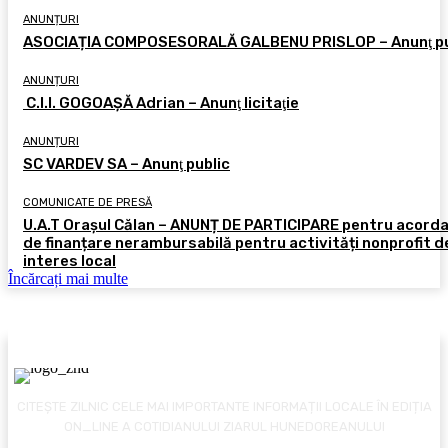
ANUNȚURI
ASOCIAȚIA COMPOSESORALĂ GALBENU PRISLOP – Anunţ pu
ANUNȚURI
C.I.I. GOGOAŞĂ Adrian – Anunţ licitaţie
ANUNȚURI
SC VARDEV SA – Anunţ public
COMUNICATE DE PRESĂ
U.A.T Orașul Călan – ANUNȚ DE PARTICIPARE pentru acord
de finanțare nerambursabilă pentru activități nonprofit d
interes local
Încărcați mai multe
CITEȘTE ZILNIC CELE MAI IMPORTANTE INFORMAȚII LOCALE ÎN EDIȚIA
ON_LINE A COTIDIANULUI ZIARUL HUNEDOREANULUI