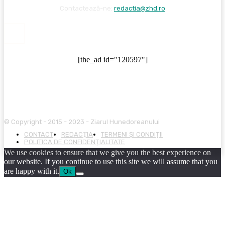
Contactează-ne:
redactia@zhd.ro
[the_ad id="120597"]
© Copyright - 2015 - 2023 - Ziarul Hunedoreanului
CONTACT
REDACŢIA
TERMENI ȘI CONDIȚII
POLITICA DE CONFIDENȚIALITATE
We use cookies to ensure that we give you the best experience on
our website. If you continue to use this site we will assume that you
are happy with it.
Ok