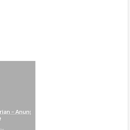
rian – Anunţ
e