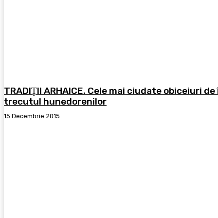
TRADIŢII ARHAICE. Cele mai ciudate obiceiuri d
trecutul hunedorenilor
15 Decembrie 2015