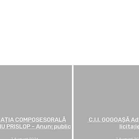
IAȚIA COMPOSESORALĂ
C.I.I. GOGOAŞĂ Ad
U PRISLOP – Anunţ public
licitaţi