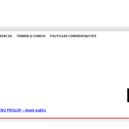
EDACŢIA
TERMENI ȘI CONDIȚII
POLITICA DE CONFIDENȚIALITATE
O ZHD
RUTIERE
UTILE
TOP NEWS
ISTORII
REPORTAJ
U PRISLOP – Anunţ public