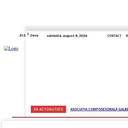
C
CONTACT
R
31.5
Deva
sâmbătă, august 8, 2026
ACASĂ
ACTUALITATE
CORONAVIRUS
VIDE
DE ACTUALITATE
ASOCIAȚIA COMPOSESORALĂ GALBEN