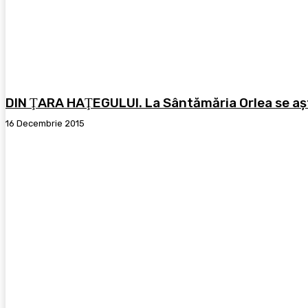
DIN ŢARA HAŢEGULUI. La Sântămăria Orlea se aş
16 Decembrie 2015