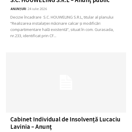
24 iulie 2026
ANUNȚURI
Decizie încadrare S.C. HOUWELING S.R.L, titular al planului
“Realizarea instalației măcinare calcar și modificări
compartimentare hală existentă”, situat în com. Gurasada,
nr.233, identificat prin CF...
Cabinet Individual de Insolvență Lucaciu
Lavinia – Anunţ