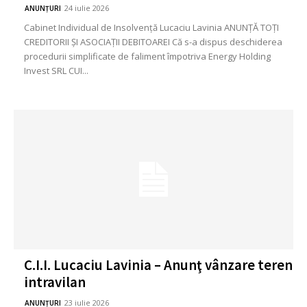
24 iulie 2026
ANUNȚURI
Cabinet Individual de Insolvență Lucaciu Lavinia ANUNŢĂ TOŢI
CREDITORII ȘI ASOCIAȚII DEBITOAREI Că s-a dispus deschiderea
procedurii simplificate de faliment împotriva Energy Holding
Invest SRL CUI...
C.I.I. Lucaciu Lavinia – Anunţ vânzare teren
intravilan
23 iulie 2026
ANUNȚURI