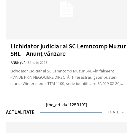
Lichidator judiciar al SC Lemncomp Muzur
SRL – Anunţ vânzare
31 iulie 2026
ANUNȚURI
Lichidator judiciar al SC Lemncomp Muzur SRL –în faliment
- VINDE PRIN NEGOCIERE DIRECTĂ: 1. ferastrau gater busteni
marca Winter model TTM 1100, serie identificare SN029-02-20,...
[the_ad id="125919"]
ACTUALITATE
TOATE