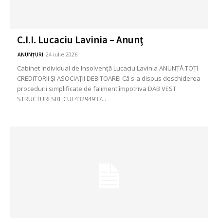
C.I.I. Lucaciu Lavinia – Anunţ
24 iulie 2026
ANUNȚURI
Cabinet Individual de Insolvență Lucaciu Lavinia ANUNŢĂ TOŢI
CREDITORII ȘI ASOCIAȚII DEBITOAREI Că s-a dispus deschiderea
procedurii simplificate de faliment împotriva DAB VEST
STRUCTURI SRL CUI 43294937...