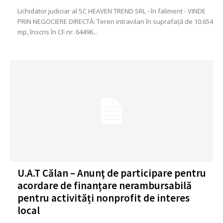
Lichidator judiciar al SC HEAVEN TREND SRL –în faliment - VINDE
PRIN NEGOCIERE DIRECTĂ: Teren intravilan în suprafaţă de 10.654
mp, înscris în CF nr. 64496...
U.A.T Călan – Anunţ de participare pentru
acordare de finanțare nerambursabilă
pentru activități nonprofit de interes
local