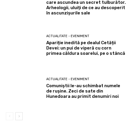
care ascundea un secret tulburător.
Arheologii, uluiți de ce au descoperit
în ascunzișurile sale
ACTUALITATE - EVENIMENT
Apariție inedită pe dealul Cetății
Devei: un pui de viperă cu corn
primea căldura soarelui, pe o stâncă
ACTUALITATE - EVENIMENT
Comuniștii le-au schimbat numele
de rușine. Zeci de sate din
Hunedoara au primit denumiri noi