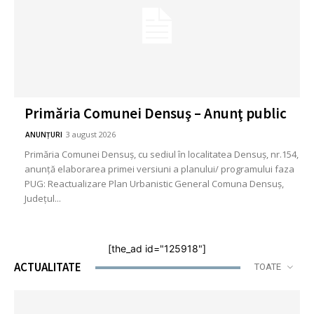
Primăria Comunei Densuş – Anunţ public
3 august 2026
ANUNȚURI
Primăria Comunei Densuş, cu sediul în localitatea Densuş, nr.154,
anunță elaborarea primei versiuni a planului/ programului faza
PUG: Reactualizare Plan Urbanistic General Comuna Densuş,
Județul...
[the_ad id="125918"]
ACTUALITATE
TOATE