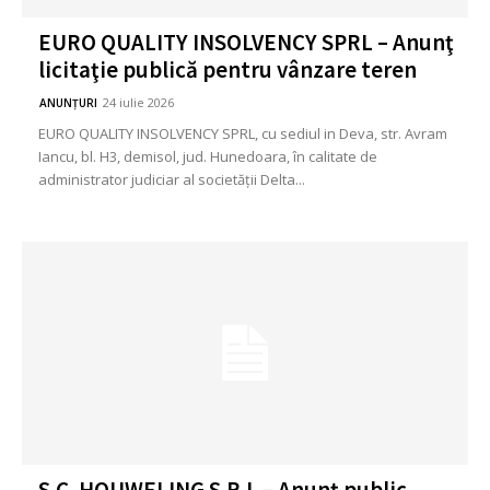
EURO QUALITY INSOLVENCY SPRL – Anunţ
licitaţie publică pentru vânzare teren
24 iulie 2026
ANUNȚURI
EURO QUALITY INSOLVENCY SPRL, cu sediul in Deva, str. Avram
Iancu, bl. H3, demisol, jud. Hunedoara, în calitate de
administrator judiciar al societății Delta...
S.C. HOUWELING S.R.L – Anunţ public