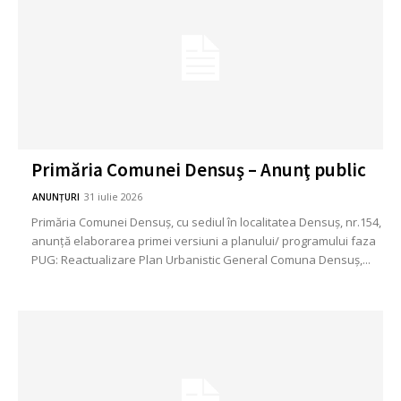
Primăria Comunei Densuş – Anunţ public
31 iulie 2026
ANUNȚURI
Primăria Comunei Densuş, cu sediul în localitatea Densuş, nr.154,
anunță elaborarea primei versiuni a planului/ programului faza
PUG: Reactualizare Plan Urbanistic General Comuna Densuş,...