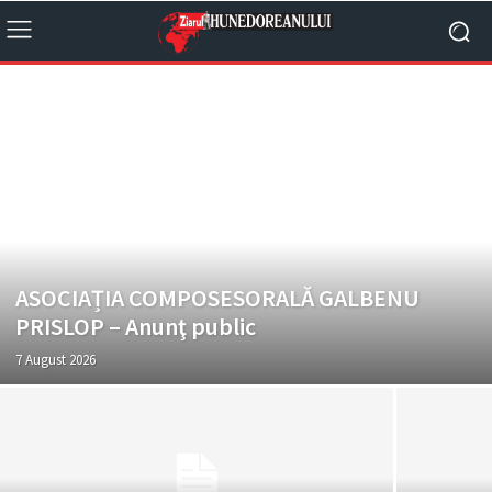
ASOCIAȚIA COMPOSESORALĂ GALBENU
PRISLOP – Anunţ public
7 August 2026