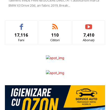
faliment VINDE PRIN NEGOCIERE DIRECTĂ -1.autoturism marca
BMW X3 Drive 20d, an fabric 2019, Break...
17,116
110
7,410
Fani
Cititori
Abonați