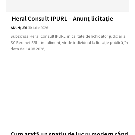
Heral Consult IPURL – Anunţ licitaţie
30 iulie 2026
ANUNȚURI
Subscrisa Heral Consult IPURL, în calitate de lichidator judiciar al
SC Redmet SRL - în faliment, vinde individual la licitaţie publică, în
data de 14.08.2026,...
Cum arată un spațiu de lucru modern când