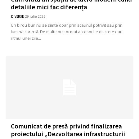
detaliile mici fac diferența
29 iulie 2026
DIVERSE
Un birou bun nu se simte doar prin scaunul potrivit sau prin
lumina corectă. De multe ori, tocmai accesoriile discrete dau
ritmul unei zile...
Comunicat de presă privind finalizarea
proiectului „Dezvoltarea infrastructurii