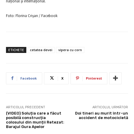
național și internațional.
Foto: Florina Crișan / Facebook
ETICHETE
cetatea devei
vipera cu corn
Facebook
X
Pinterest
ARTICOLUL PRECEDENT
ARTICOLUL URMĂTOR
(VIDEO) Soluția care a făcut
Doi tineri au murit într-un
posibilă construcția
accident de motocicletă
colosului din munții Retezat:
Barajul Gura Apelor