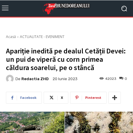
Acasă
ACTUALITATE - EVENIMENT
Apariție inedită pe dealul Cetății Devei:
un pui de viperă cu corn primea
căldura soarelui, pe o stâncă
De
Redactia ZHD
42023
0
20 Iunie 2023
Facebook
X
Pinterest