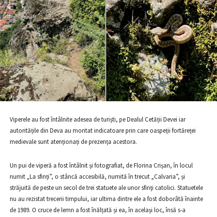
Viperele au fost întâlnite adesea de turiști, pe Dealul Cetății Devei iar
autoritățile din Deva au montat indicatoare prin care oaspeții fortăreței
medievale sunt atenționați de prezența acestora.
Un pui de viperă a fost întâlnit și fotografiat, de Florina Crișan, în locul
numit „La sfinți”, o stâncă accesibilă, numită în trecut „Calvaria”, și
străjuită de peste un secol de trei statuete ale unor sfinţi catolici. Statuetele
nu au rezistat trecerii timpului, iar ultima dintre ele a fost doborâtă înainte
de 1989. O cruce de lemn a fost înălțată și ea, în același loc, însă s-a