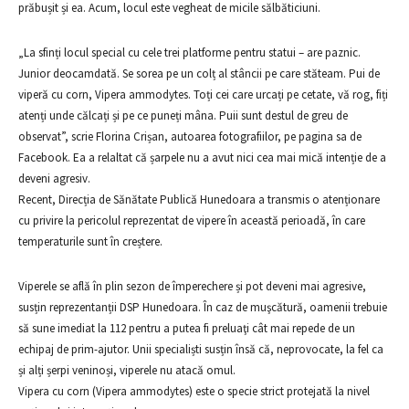
prăbușit și ea. Acum, locul este vegheat de micile sălbăticiuni.
„La sfinți locul special cu cele trei platforme pentru statui – are paznic.
Junior deocamdată. Se sorea pe un colț al stâncii pe care stăteam. Pui de
viperă cu corn, Vipera ammodytes. Toți cei care urcați pe cetate, vă rog, fiți
atenți unde călcați și pe ce puneți mâna. Puii sunt destul de greu de
observat”, scrie Florina Crișan, autoarea fotografiilor, pe pagina sa de
Facebook. Ea a relaltat că șarpele nu a avut nici cea mai mică intenție de a
deveni agresiv.
Recent, Direcția de Sănătate Publică Hunedoara a transmis o atenționare
cu privire la pericolul reprezentat de vipere în această perioadă, în care
temperaturile sunt în creștere.
Viperele se află în plin sezon de împerechere și pot deveni mai agresive,
susțin reprezentanții DSP Hunedoara. În caz de muşcătură, oamenii trebuie
să sune imediat la 112 pentru a putea fi preluaţi cât mai repede de un
echipaj de prim-ajutor. Unii specialiști susțin însă că, neprovocate, la fel ca
și alți șerpi veninoși, viperele nu atacă omul.
Vipera cu corn (Vipera ammodytes) este o specie strict protejată la nivel