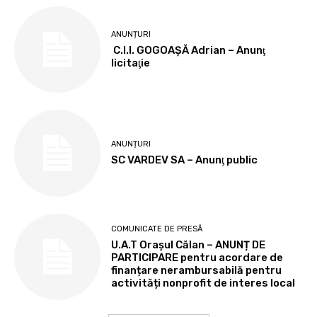
ANUNȚURI
C.I.I. GOGOAŞĂ Adrian – Anunţ
licitaţie
ANUNȚURI
SC VARDEV SA – Anunţ public
COMUNICATE DE PRESĂ
U.A.T Orașul Călan – ANUNȚ DE
PARTICIPARE pentru acordare de
finanțare nerambursabilă pentru
activități nonprofit de interes local