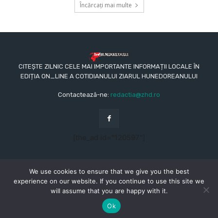
Încărcați mai multe
CITEȘTE ZILNIC CELE MAI IMPORTANTE INFORMAȚII LOCALE ÎN
EDIȚIA ON_LINE A COTIDIANULUI ZIARUL HUNEDOREANULUI
Contactează-ne:
redactia@zhd.ro
[the_ad id="120597"]
We use cookies to ensure that we give you the best
experience on our website. If you continue to use this site we
will assume that you are happy with it.
© Copyright - 2015 - 2023 - Ziarul Hunedoreanului
CONTACT
REDACŢIA
TERMENI ȘI CONDIȚII
Ok
POLITICA DE CONFIDENȚIALITATE