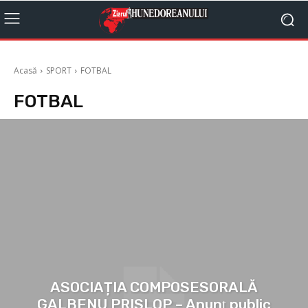
Acasă
SPORT
FOTBAL
FOTBAL
ASOCIAȚIA COMPOSESORALĂ
GALBENU PRISLOP – Anunţ public