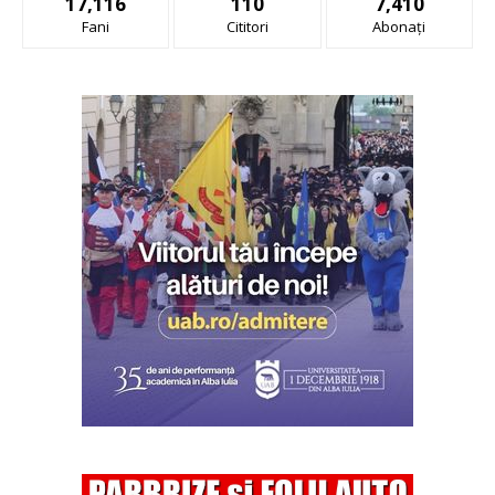
17,116
110
7,410
Fani
Cititori
Abonați