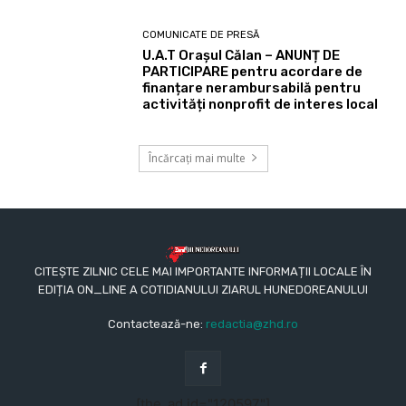
COMUNICATE DE PRESĂ
U.A.T Orașul Călan – ANUNȚ DE
PARTICIPARE pentru acordare de
finanțare nerambursabilă pentru
activități nonprofit de interes local
Încărcați mai multe
CITEȘTE ZILNIC CELE MAI IMPORTANTE INFORMAȚII LOCALE ÎN
EDIȚIA ON_LINE A COTIDIANULUI ZIARUL HUNEDOREANULUI
Contactează-ne:
redactia@zhd.ro
[the_ad id="120597"]