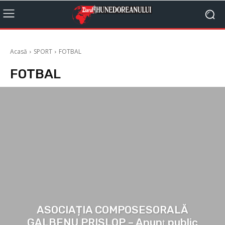
Acasă
SPORT
FOTBAL
FOTBAL
ASOCIAȚIA COMPOSESORALĂ
GALBENU PRISLOP – Anunţ public