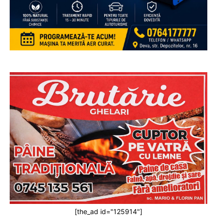
[the_ad id="125914"]