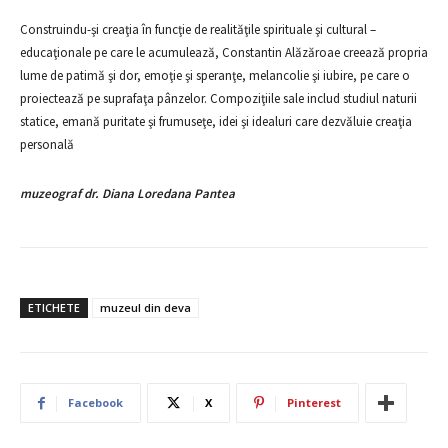
Construindu-şi creaţia în funcţie de realităţile spirituale şi cultural –
educaţionale pe care le acumulează, Constantin Alăzăroae creează propria
lume de patimă şi dor, emoţie şi speranţe, melancolie şi iubire, pe care o
proiectează pe suprafaţa pânzelor. Compoziţiile sale includ studiul naturii
statice, emană puritate şi frumuseţe, idei şi idealuri care dezvăluie creaţia
personală
muzeograf dr. Diana Loredana Pantea
ETICHETE
muzeul din deva
Facebook
X
Pinterest