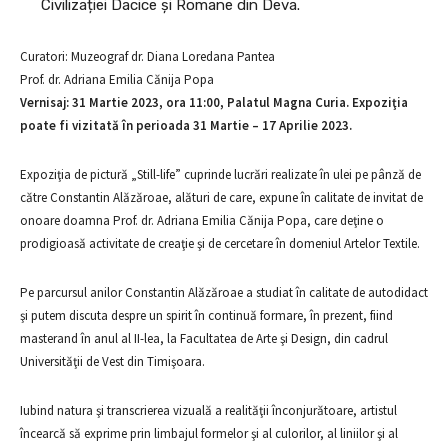
Civilizației Dacice și Romane din Deva.
Curatori: Muzeograf dr. Diana Loredana Pantea
Prof. dr. Adriana Emilia Cănija Popa
Vernisaj: 31 Martie 2023, ora 11:00, Palatul Magna Curia. Expoziţia
poate fi vizitată în perioada 31 Martie – 17 Aprilie 2023.
Expoziţia de pictură „Still-life” cuprinde lucrări realizate în ulei pe pânză de
către Constantin Alăzăroae, alături de care, expune în calitate de invitat de
onoare doamna Prof. dr. Adriana Emilia Cănija Popa, care deţine o
prodigioasă activitate de creaţie şi de cercetare în domeniul Artelor Textile.
Pe parcursul anilor Constantin Alăzăroae a studiat în calitate de autodidact
şi putem discuta despre un spirit în continuă formare, în prezent, fiind
masterand în anul al II-lea, la Facultatea de Arte şi Design, din cadrul
Universităţii de Vest din Timişoara.
Iubind natura şi transcrierea vizuală a realităţii înconjurătoare, artistul
încearcă să exprime prin limbajul formelor şi al culorilor, al liniilor şi al