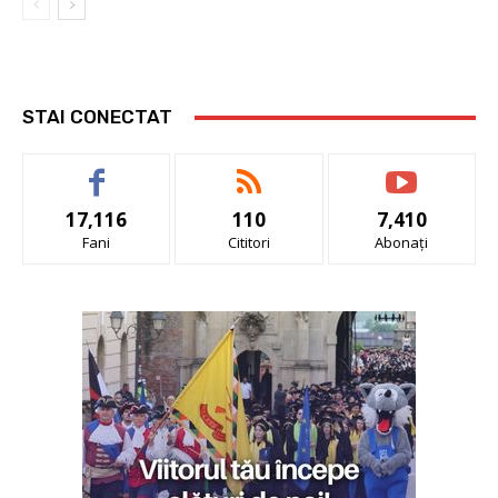
STAI CONECTAT
17,116
110
7,410
Fani
Cititori
Abonați