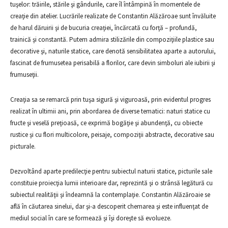
tuşelor: trăirile, stările şi gândurile, care îl întâmpină în momentele de
creaţie din atelier. Lucrările realizate de Constantin Alăzăroae sunt învăluite
de harul dăruirii şi de bucuria creaţiei, încărcată cu forţă – profundă,
trainică şi constantă. Putem admira stilizările din compoziţiile plastice sau
decorative şi, naturile statice, care denotă sensibilitatea aparte a autorului,
fascinat de frumusetea perisabilă a florilor, care devin simboluri ale iubirii şi
frumuseţii.
Creaţia sa se remarcă prin tuşa sigură şi viguroasă, prin evidentul progres
realizat în ultimii ani, prin abordarea de diverse tematici: naturi statice cu
fructe şi veselă preţioasă, ce exprimă bogăţie şi abundenţă, cu obiecte
rustice şi cu flori multicolore, peisaje, compoziţii abstracte, decorative sau
picturale.
Dezvoltând aparte predilecţie pentru subiectul naturii statice, picturile sale
constituie proiecţia lumii interioare dar, reprezintă şi o strânsă legătură cu
subiectul realităţii şi îndeamnă la contemplaţie. Constantin Alăzăroaie se
află în căutarea sinelui, dar şi-a descoperit chemarea şi este influenţat de
mediul social în care se formează şi îşi doreşte să evolueze.