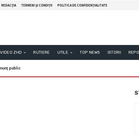
REDACŢIA
TERMENI ȘI CONDIȚII
POLITICA DE CONFIDENȚIALITATE
VIDEO ZHD
RUTIERE
UTILE
TOP NEWS
ISTORII
REPO
nunţ public
S