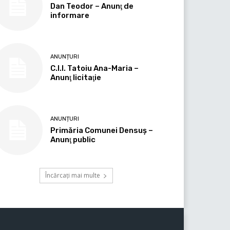
Dan Teodor – Anunţ de
informare
ANUNȚURI
C.I.I. Tatoiu Ana-Maria –
Anunţ licitaţie
ANUNȚURI
Primăria Comunei Densuş –
Anunţ public
Încărcați mai multe