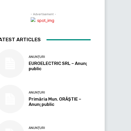
- Advertisement -
ATEST ARTICLES
ANUNȚURI
EUROELECTRIC SRL – Anunţ
public
ANUNȚURI
Primăria Mun. ORĂȘTIE –
Anunţ public
ANUNȚURI