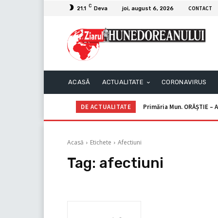
C
CONTACT
21.1
Deva
joi, august 6, 2026
ACASĂ
ACTUALITATE
CORONAVIRUS
DE ACTUALITATE
Primăria Mun. ORĂȘTIE – A
Acasă
Etichete
Afectiuni
Tag:
afectiuni