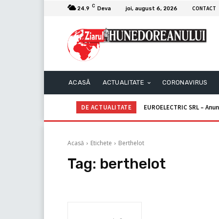
C
CONTACT
24.9
Deva
joi, august 6, 2026
ACASĂ
ACTUALITATE
CORONAVIRUS
DE ACTUALITATE
EUROELECTRIC SRL – Anun
Acasă
Etichete
Berthelot
Tag:
berthelot