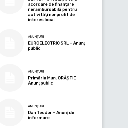
acordare de finanțare
nerambursabilă pentru
activități nonprofit de
interes local
ANUNȚURI
EUROELECTRIC SRL – Anunţ
public
ANUNȚURI
Primăria Mun. ORĂȘTIE –
Anunţ public
ANUNȚURI
Dan Teodor – Anunţ de
informare