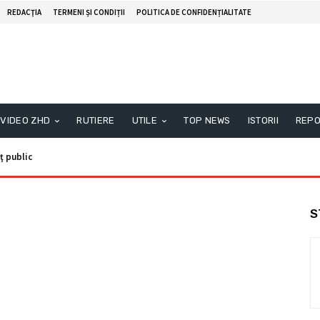
REDACŢIA
TERMENI ȘI CONDIȚII
POLITICA DE CONFIDENȚIALITATE
VIDEO ZHD
RUTIERE
UTILE
TOP NEWS
ISTORII
REPO
ţ public
S