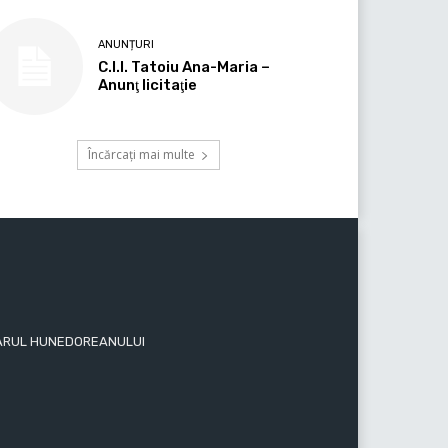
ANUNȚURI
C.I.I. Tatoiu Ana-Maria –
Anunţ licitaţie
Încărcați mai multe
 ZIARUL HUNEDOREANULUI