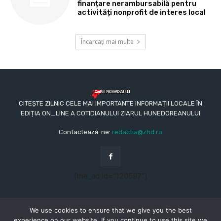
finanțare nerambursabilă pentru
activități nonprofit de interes local
Încărcați mai multe
CITEȘTE ZILNIC CELE MAI IMPORTANTE INFORMAȚII LOCALE ÎN
EDIȚIA ON_LINE A COTIDIANULUI ZIARUL HUNEDOREANULUI
Contactează-ne:
redactia@zhd.ro
[the_ad id="120597"]
We use cookies to ensure that we give you the best
experience on our website. If you continue to use this site we