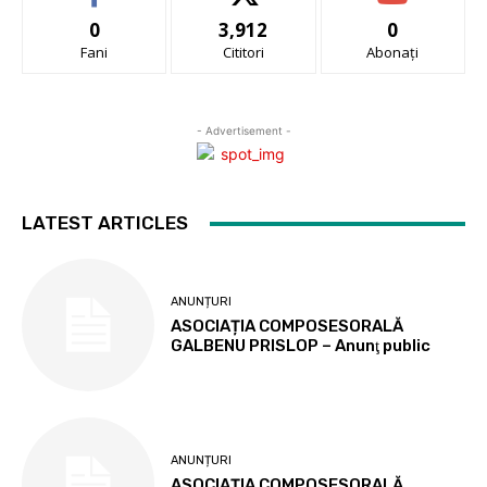
0
3,912
0
Fani
Cititori
Abonați
- Advertisement -
LATEST ARTICLES
ANUNȚURI
ASOCIAȚIA COMPOSESORALĂ
GALBENU PRISLOP – Anunţ public
ANUNȚURI
ASOCIAȚIA COMPOSESORALĂ