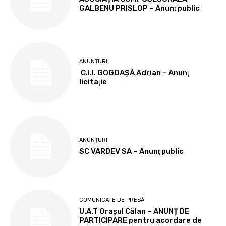
GALBENU PRISLOP – Anunţ public
ANUNȚURI
C.I.I. GOGOAŞĂ Adrian – Anunţ
licitaţie
ANUNȚURI
SC VARDEV SA – Anunţ public
COMUNICATE DE PRESĂ
U.A.T Orașul Călan – ANUNȚ DE
PARTICIPARE pentru acordare de